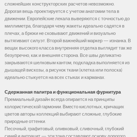
сложнейших конструкторских расчетов невозможно.
Дорогая вещь проектируется с учетом анатомии тела в
движении. Европейские лекала выверяются с точностью до
миллиметра, благодаря чему жакеты идеально садятся в
плечах, а брюки не сковывают движений и визуально
вытягивают силуэт. Второй важнейший маркер — изнанка. В
вещах высокого класса внутренняя отделка выглядит так же
безупречно, как и внешняя сторона. Все швы деликатно
закрываются шелковым кантом, подкладка выполняется из
дышащей вискозы, а рисунок ткани (клетка или полоска)
идеально стыкуется на всех стыках и карманах.
Сдержанная палитра и функциональная фурнитура
Премиальный дизайн всегда опирается на принципы
колористической гармонии. Вместо кислотных, кричащих
цветов авторы коллекций выбирают сложные, глубокие
природные оттенки.
Песочный, графитовый, оливковый, сливочный, глубокий
синий и антрацит — эти тона составляют основу дорогого