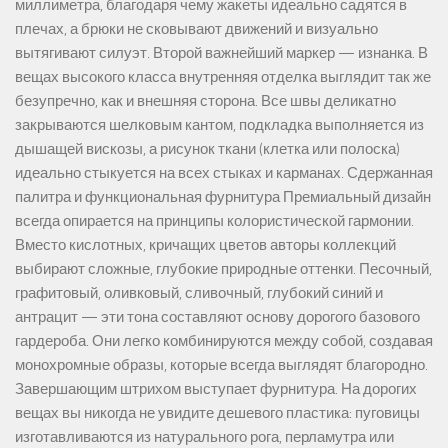
миллиметра, благодаря чему жакеты идеально садятся в
плечах, а брюки не сковывают движений и визуально
вытягивают силуэт. Второй важнейший маркер — изнанка. В
вещах высокого класса внутренняя отделка выглядит так же
безупречно, как и внешняя сторона. Все швы деликатно
закрываются шелковым кантом, подкладка выполняется из
дышащей вискозы, а рисунок ткани (клетка или полоска)
идеально стыкуется на всех стыках и карманах. Сдержанная
палитра и функциональная фурнитура Премиальный дизайн
всегда опирается на принципы колористической гармонии.
Вместо кислотных, кричащих цветов авторы коллекций
выбирают сложные, глубокие природные оттенки. Песочный,
графитовый, оливковый, сливочный, глубокий синий и
антрацит — эти тона составляют основу дорогого базового
гардероба. Они легко комбинируются между собой, создавая
монохромные образы, которые всегда выглядят благородно.
Завершающим штрихом выступает фурнитура. На дорогих
вещах вы никогда не увидите дешевого пластика: пуговицы
изготавливаются из натурального рога, перламутра или