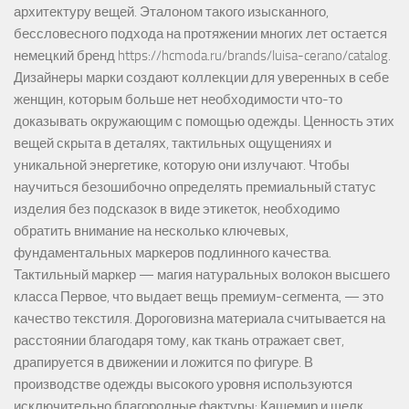
архитектуру вещей. Эталоном такого изысканного,
бессловесного подхода на протяжении многих лет остается
немецкий бренд https://hcmoda.ru/brands/luisa-cerano/catalog.
Дизайнеры марки создают коллекции для уверенных в себе
женщин, которым больше нет необходимости что-то
доказывать окружающим с помощью одежды. Ценность этих
вещей скрыта в деталях, тактильных ощущениях и
уникальной энергетике, которую они излучают. Чтобы
научиться безошибочно определять премиальный статус
изделия без подсказок в виде этикеток, необходимо
обратить внимание на несколько ключевых,
фундаментальных маркеров подлинного качества.
Тактильный маркер — магия натуральных волокон высшего
класса Первое, что выдает вещь премиум-сегмента, — это
качество текстиля. Дороговизна материала считывается на
расстоянии благодаря тому, как ткань отражает свет,
драпируется в движении и ложится по фигуре. В
производстве одежды высокого уровня используются
исключительно благородные фактуры: Кашемир и шелк.