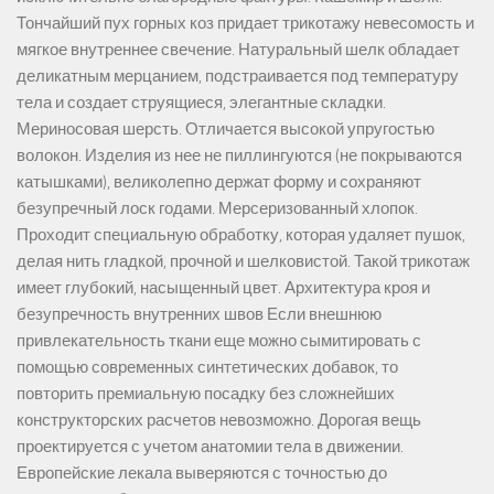
Тончайший пух горных коз придает трикотажу невесомость и
мягкое внутреннее свечение. Натуральный шелк обладает
деликатным мерцанием, подстраивается под температуру
тела и создает струящиеся, элегантные складки.
Мериносовая шерсть. Отличается высокой упругостью
волокон. Изделия из нее не пиллингуются (не покрываются
катышками), великолепно держат форму и сохраняют
безупречный лоск годами. Мерсеризованный хлопок.
Проходит специальную обработку, которая удаляет пушок,
делая нить гладкой, прочной и шелковистой. Такой трикотаж
имеет глубокий, насыщенный цвет. Архитектура кроя и
безупречность внутренних швов Если внешнюю
привлекательность ткани еще можно сымитировать с
помощью современных синтетических добавок, то
повторить премиальную посадку без сложнейших
конструкторских расчетов невозможно. Дорогая вещь
проектируется с учетом анатомии тела в движении.
Европейские лекала выверяются с точностью до