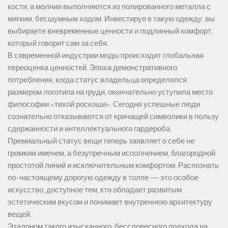
кости, а молнии выполняются из полированного металла с
мягким, бесшумным ходом. Инвестируя в такую одежду, вы
выбираете вневременные ценности и подлинный комфорт,
который говорит сам за себя.
В современной индустрии моды происходит глобальная
переоценка ценностей. Эпоха демонстративного
потребления, когда статус владельца определялся
размером логотипа на груди, окончательно уступила место
философии «тихой роскоши». Сегодня успешные люди
сознательно отказываются от кричащей символики в пользу
сдержанности и интеллектуального гардероба.
Премиальный статус вещи теперь заявляет о себе не
громким именем, а безупречным исполнением, благородной
простотой линий и исключительным комфортом. Распознать
по-настоящему дорогую одежду в толпе — это особое
искусство, доступное тем, кто обладает развитым
эстетическим вкусом и понимает внутреннюю архитектуру
вещей.
Эталоном такого изысканного, бессловесного подхода на