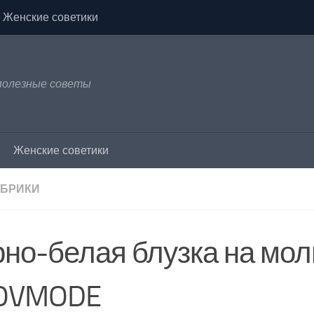
Женские советики
 полезные советы
Женские советики
УБРИКИ
рно-белая блузка на мо
OVMODE