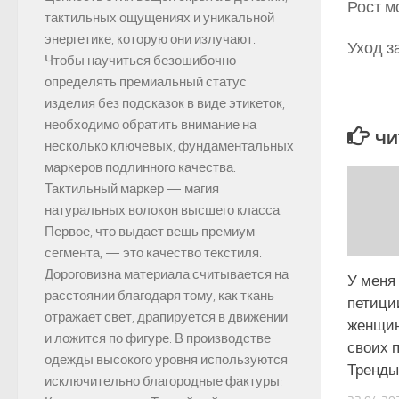
Рост м
тактильных ощущениях и уникальной
энергетике, которую они излучают.
Уход з
Чтобы научиться безошибочно
определять премиальный статус
изделия без подсказок в виде этикеток,
необходимо обратить внимание на
ЧИ
несколько ключевых, фундаментальных
маркеров подлинного качества.
Тактильный маркер — магия
натуральных волокон высшего класса
Первое, что выдает вещь премиум-
сегмента, — это качество текстиля.
Дороговизна материала считывается на
У меня 
расстоянии благодаря тому, как ткань
петици
отражает свет, драпируется в движении
женщин
и ложится по фигуре. В производстве
своих п
одежды высокого уровня используются
Тренды
исключительно благородные фактуры: