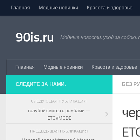
Главная
Модные новинки
Красота и здоровье
Skip to content
90is.ru
Модные новости, уход за собою,
Главная
Модные новинки
Красота и здоровье
СЛЕДИТЕ ЗА НАМИ:
БЕЗ Р
СЛЕДУЮЩАЯ ПУБЛИКАЦИЯ
че
голубой свитер с ромбами —
ETOVMODE
ET
ПРЕДЫДУЩАЯ ПУБЛИКАЦИЯ