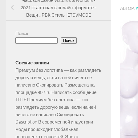
Часовой салон Watches & Wonders-
2021 стартовал в онлайн-формате ::
АВТОР:
Вещи :: РБК Стиль | ETOVMODE
Поиск
Поиск
Свежие записи
Премиум без логотипа — как разглядеть
дорогую вещь, если на ней ничего не
написано Скопировать Размещена на
площадке 90is.ru Написать сообщение
TITLE Премиум без логотипа — как
разглядеть дорогую вещь, если на ней
ничего не написано Скопировать
Description В современной индустрии
моды происходит глобальная
переоценка ценностей. Эпоха