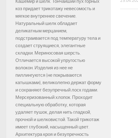
23.04.20
Кашемир и шелк. Тончайший пух горных
коз придает трикотажу невесомость и
мягкое внутреннее свечение.
Натуральный шелк обладает
деликатным мерцанием,
подстраивается под температуру тела и
создает струящиеся, элегантные
складки. Мериносовая шерсть.
Отличается высокой упругостью
волокон. Изделия из нее не
пиллингуются (не покрываются
катышками), великолепно держат форму
и сохраняют безупречный лоск годами.
Мерсеризованный хлопок. Проходит
специальную обработку, которая
удаляет пушок, делая нить гладкой,
прочной и шелковистой. Такой трикотаж
имеет глубокий, насыщенный цвет.
Архитектура кроя и безупречность