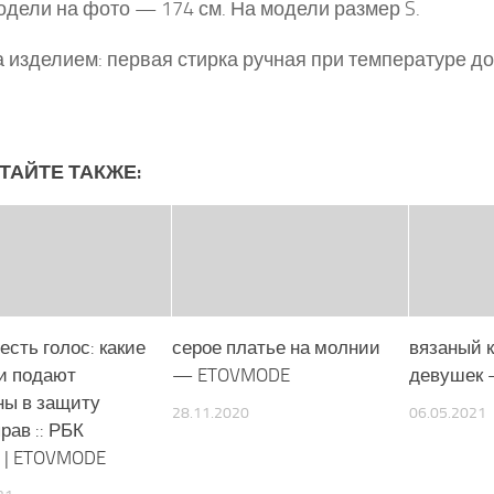
одели на фото — 174 см. На модели размер S.
а изделием: первая стирка ручная при температуре до
ТАЙТЕ ТАКЖЕ:
есть голос: какие
серое платье на молнии
вязаный 
и подают
— ETOVMODE
девушек
ы в защиту
28.11.2020
06.05.2021
рав :: РБК
 | ETOVMODE