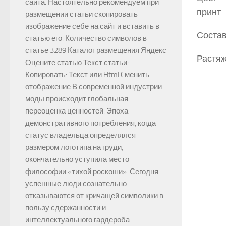
сайта. Настоятельно рекомендуем при
принт
размещении статьи скопировать
изображение себе на сайт и вставить в
Состав
статью его. Количество символов в
статье 3289 Каталог размещения Яндекс
Растяж
Оцените статью Текст статьи:
Копировать: Текст или Html Cменить
отображение В современной индустрии
моды происходит глобальная
переоценка ценностей. Эпоха
демонстративного потребления, когда
статус владельца определялся
размером логотипа на груди,
окончательно уступила место
философии «тихой роскоши». Сегодня
успешные люди сознательно
отказываются от кричащей символики в
пользу сдержанности и
интеллектуального гардероба.