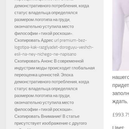
демонстративного потребления, когда
статус владельца определялся
размером логотипа на груди,
окончательно уступила место
философии «тихой роскоши».
Скопировать Адрес url premium-bez-
logotipa-kak-razglyadet-doroguyu-veshch-
esli-na-ney-nichego-ne-napisano
Скопировать Анонс В современной
индустрии моды происходит глобальная
переоценка ценностей. Эпоха
нашего
демонстративного потребления, когда
придет
статус владельца определялся
заполн
размером логотипа на груди,
ждать,
окончательно уступила место
философии «тихой роскоши».
£993.7
Скопировать Внимание! В статье
присутствует изображение с другого
Цвет: