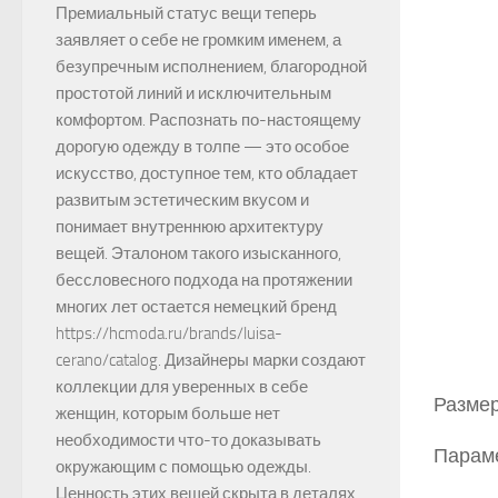
Премиальный статус вещи теперь
заявляет о себе не громким именем, а
безупречным исполнением, благородной
простотой линий и исключительным
комфортом. Распознать по-настоящему
дорогую одежду в толпе — это особое
искусство, доступное тем, кто обладает
развитым эстетическим вкусом и
понимает внутреннюю архитектуру
вещей. Эталоном такого изысканного,
бессловесного подхода на протяжении
многих лет остается немецкий бренд
https://hcmoda.ru/brands/luisa-
cerano/catalog. Дизайнеры марки создают
коллекции для уверенных в себе
Размер
женщин, которым больше нет
необходимости что-то доказывать
Параме
окружающим с помощью одежды.
Ценность этих вещей скрыта в деталях,