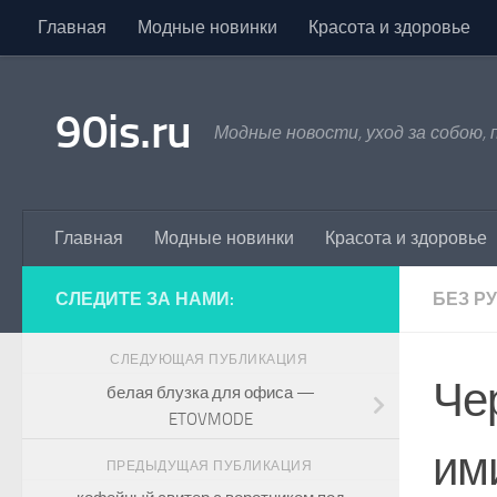
Главная
Модные новинки
Красота и здоровье
Skip to content
90is.ru
Модные новости, уход за собою,
Главная
Модные новинки
Красота и здоровье
СЛЕДИТЕ ЗА НАМИ:
БЕЗ Р
СЛЕДУЮЩАЯ ПУБЛИКАЦИЯ
Че
белая блузка для офиса —
ETOVMODE
им
ПРЕДЫДУЩАЯ ПУБЛИКАЦИЯ