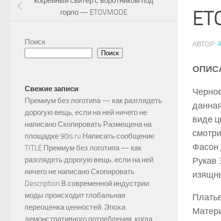
кофейный свитер с воротником под
ET
горло — ETOVMODE
Поиск
АВТОР:
Поиск
ОПИС
Свежие записи
Черное
Премиум без логотипа — как разглядеть
данная
дорогую вещь, если на ней ничего не
виде ц
написано Скопировать Размещена на
смотри
площадке 90is.ru Написать сообщение
Фасон 
TITLE Премиум без логотипа — как
Рукав 
разглядеть дорогую вещь, если на ней
ничего не написано Скопировать
изящны
Description В современной индустрии
моды происходит глобальная
Платье
переоценка ценностей. Эпоха
Матери
демонстративного потребления, когда