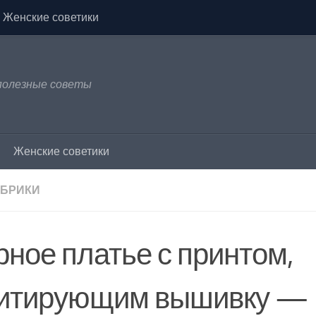
Женские советики
 полезные советы
Женские советики
УБРИКИ
рное платье с принтом,
итирующим вышивку —