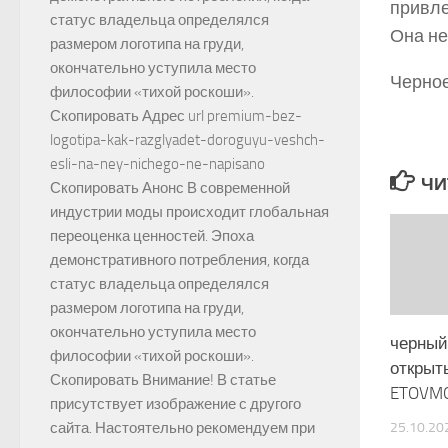
привле
статус владельца определялся
Она не
размером логотипа на груди,
окончательно уступила место
Черное
философии «тихой роскоши».
Скопировать Адрес url premium-bez-
logotipa-kak-razglyadet-doroguyu-veshch-
esli-na-ney-nichego-ne-napisano
ЧИ
Скопировать Анонс В современной
индустрии моды происходит глобальная
переоценка ценностей. Эпоха
демонстративного потребления, когда
статус владельца определялся
размером логотипа на груди,
окончательно уступила место
черный
философии «тихой роскоши».
открыт
Скопировать Внимание! В статье
ETOVM
присутствует изображение с другого
25.10.20
сайта. Настоятельно рекомендуем при