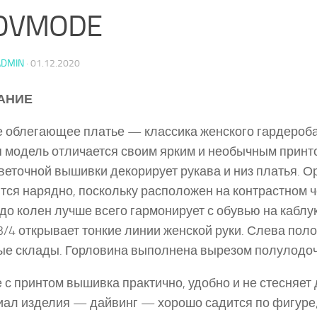
OVMODE
ADMIN
·
01.12.2020
АНИЕ
 облегающее платье — классика женского гардероба
 модель отличается своим ярким и необычным принто
веточной вышивки декорирует рукава и низ платья. 
тся нарядно, поскольку расположен на контрастном ч
до колен лучше всего гармонирует с обувью на каблук
3/4 открывает тонкие линии женской руки. Слева пол
е склады. Горловина выполнена вырезом полулодоч
 с принтом вышивка практично, удобно и не стесняет
ал изделия — дайвинг — хорошо садится по фигуре