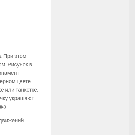
. При этом
м. Рисунок в
Орнамент
ерном цвете.
е или танкетке.
очку украшают
ка.
 движений.
,