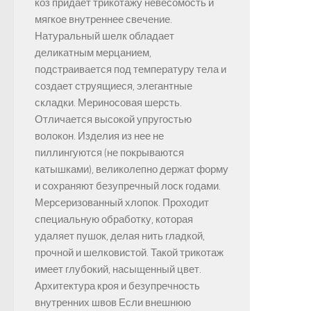
коз придает трикотажу невесомость и
мягкое внутреннее свечение.
Натуральный шелк обладает
деликатным мерцанием,
подстраивается под температуру тела и
создает струящиеся, элегантные
складки. Мериносовая шерсть.
Отличается высокой упругостью
волокон. Изделия из нее не
пиллингуются (не покрываются
катышками), великолепно держат форму
и сохраняют безупречный лоск годами.
Мерсеризованный хлопок. Проходит
специальную обработку, которая
удаляет пушок, делая нить гладкой,
прочной и шелковистой. Такой трикотаж
имеет глубокий, насыщенный цвет.
Архитектура кроя и безупречность
внутренних швов Если внешнюю