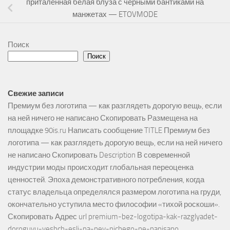
приталенная белая блуза с черными бантиками на
манжетах — ETOVMODE
Поиск
Поиск
Свежие записи
Премиум без логотипа — как разглядеть дорогую вещь, если
на ней ничего не написано Скопировать Размещена на
площадке 90is.ru Написать сообщение TITLE Премиум без
логотипа — как разглядеть дорогую вещь, если на ней ничего
не написано Скопировать Description В современной
индустрии моды происходит глобальная переоценка
ценностей. Эпоха демонстративного потребления, когда
статус владельца определялся размером логотипа на груди,
окончательно уступила место философии «тихой роскоши».
Скопировать Адрес url premium-bez-logotipa-kak-razglyadet-
doroguyu-veshch-esli-na-ney-nichego-ne-napisano