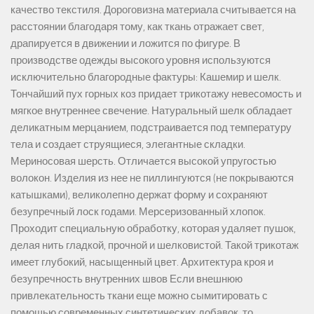
качество текстиля. Дороговизна материала считывается на
расстоянии благодаря тому, как ткань отражает свет,
драпируется в движении и ложится по фигуре. В
производстве одежды высокого уровня используются
исключительно благородные фактуры: Кашемир и шелк.
Тончайший пух горных коз придает трикотажу невесомость и
мягкое внутреннее свечение. Натуральный шелк обладает
деликатным мерцанием, подстраивается под температуру
тела и создает струящиеся, элегантные складки.
Мериносовая шерсть. Отличается высокой упругостью
волокон. Изделия из нее не пиллингуются (не покрываются
катышками), великолепно держат форму и сохраняют
безупречный лоск годами. Мерсеризованный хлопок.
Проходит специальную обработку, которая удаляет пушок,
делая нить гладкой, прочной и шелковистой. Такой трикотаж
имеет глубокий, насыщенный цвет. Архитектура кроя и
безупречность внутренних швов Если внешнюю
привлекательность ткани еще можно сымитировать с
помощью современных синтетических добавок, то