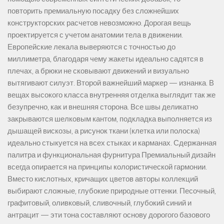
повторить премиальную посадку без сложнейших
конструкторских расчетов невозможно. Дорогая вещь
проектируется с учетом анатомии тела в движении.
Европейские лекала выверяются с точностью до
миллиметра, благодаря чему жакеты идеально садятся в
плечах, а брюки не сковывают движений и визуально
вытягивают силуэт. Второй важнейший маркер — изнанка. В
вещах высокого класса внутренняя отделка выглядит так же
безупречно, как и внешняя сторона. Все швы деликатно
закрываются шелковым кантом, подкладка выполняется из
дышащей вискозы, а рисунок ткани (клетка или полоска)
идеально стыкуется на всех стыках и карманах. Сдержанная
палитра и функциональная фурнитура Премиальный дизайн
всегда опирается на принципы колористической гармонии.
Вместо кислотных, кричащих цветов авторы коллекций
выбирают сложные, глубокие природные оттенки. Песочный,
графитовый, оливковый, сливочный, глубокий синий и
антрацит — эти тона составляют основу дорогого базового