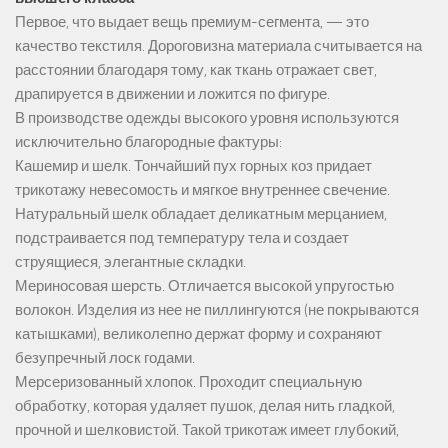
Первое, что выдает вещь премиум-сегмента, — это
качество текстиля. Дороговизна материала считывается на
расстоянии благодаря тому, как ткань отражает свет,
драпируется в движении и ложится по фигуре.
В производстве одежды высокого уровня используются
исключительно благородные фактуры:
Кашемир и шелк. Тончайший пух горных коз придает
трикотажу невесомость и мягкое внутреннее свечение.
Натуральный шелк обладает деликатным мерцанием,
подстраивается под температуру тела и создает
струящиеся, элегантные складки.
Мериносовая шерсть. Отличается высокой упругостью
волокон. Изделия из нее не пиллингуются (не покрываются
катышками), великолепно держат форму и сохраняют
безупречный лоск годами.
Мерсеризованный хлопок. Проходит специальную
обработку, которая удаляет пушок, делая нить гладкой,
прочной и шелковистой. Такой трикотаж имеет глубокий,