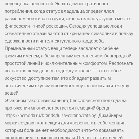
переоценка ценностей. Эпоха демонстративного
потребления, когда статус владельца определялся
размером логотипа на груди, окончательно уступила место
философии «тихой роскоши». Сегодня успешные люди
сознательно отказываются от кричащей символики в пользу
сдержанности и интеллектуального гардероба.
Премиальный статус вещи теперь заявляет о себе не
громким именем, а безупречным исполнением, благородной
простотой линий и исключительным комфортом. Распознать
по-настоящему дорогую одежду в толпе — это особое
искусство, доступное тем, кто обладает развитым
эстетическим вкусом и понимает внутреннюю архитектуру
вещей.
Эталоном такого изысканного, бессловесного подхода на
протяжении многих лет остается немецкий бренд
https://hcmoda.ru/brands/luisa-cerano/catalog
. Дизайнеры
марки создают коллекции для уверенных в себе женщин,
которым больше нет необходимости что-то доказывать
окружающим с помощью одежды. Ценность этих вещей