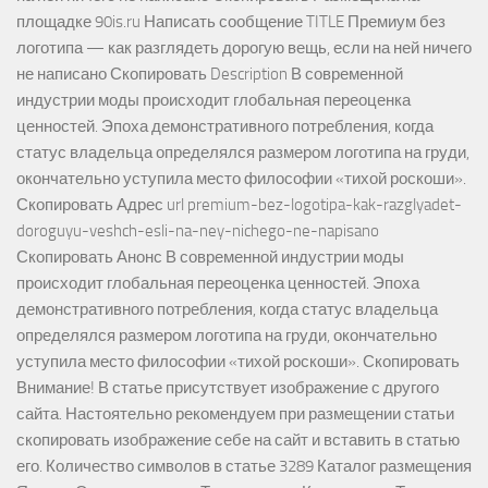
площадке 90is.ru Написать сообщение TITLE Премиум без
логотипа — как разглядеть дорогую вещь, если на ней ничего
не написано Скопировать Description В современной
индустрии моды происходит глобальная переоценка
ценностей. Эпоха демонстративного потребления, когда
статус владельца определялся размером логотипа на груди,
окончательно уступила место философии «тихой роскоши».
Скопировать Адрес url premium-bez-logotipa-kak-razglyadet-
doroguyu-veshch-esli-na-ney-nichego-ne-napisano
Скопировать Анонс В современной индустрии моды
происходит глобальная переоценка ценностей. Эпоха
демонстративного потребления, когда статус владельца
определялся размером логотипа на груди, окончательно
уступила место философии «тихой роскоши». Скопировать
Внимание! В статье присутствует изображение с другого
сайта. Настоятельно рекомендуем при размещении статьи
скопировать изображение себе на сайт и вставить в статью
его. Количество символов в статье 3289 Каталог размещения