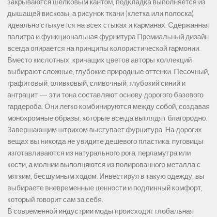
закрываются шелковым кантом, подкладка выполняется из
дышащей вискозы, а рисунок ткани (клетка или полоска)
идеально стыкуется на всех стыках и карманах. Сдержанная
палитра и функциональная фурнитура Премиальный дизайн
всегда опирается на принципы колористической гармонии.
Вместо кислотных, кричащих цветов авторы коллекций
выбирают сложные, глубокие природные оттенки. Песочный,
графитовый, оливковый, сливочный, глубокий синий и
антрацит — эти тона составляют основу дорогого базового
гардероба. Они легко комбинируются между собой, создавая
монохромные образы, которые всегда выглядят благородно.
Завершающим штрихом выступает фурнитура. На дорогих
вещах вы никогда не увидите дешевого пластика: пуговицы
изготавливаются из натурального рога, перламутра или
кости, а молнии выполняются из полированного металла с
мягким, бесшумным ходом. Инвестируя в такую одежду, вы
выбираете вневременные ценности и подлинный комфорт,
который говорит сам за себя.
В современной индустрии моды происходит глобальная