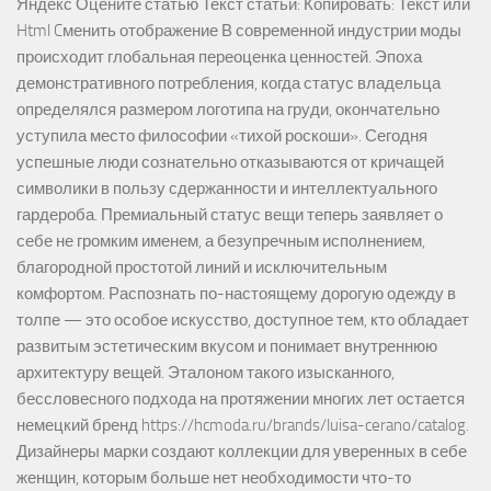
Яндекс Оцените статью Текст статьи: Копировать: Текст или
Html Cменить отображение В современной индустрии моды
происходит глобальная переоценка ценностей. Эпоха
демонстративного потребления, когда статус владельца
определялся размером логотипа на груди, окончательно
уступила место философии «тихой роскоши». Сегодня
успешные люди сознательно отказываются от кричащей
символики в пользу сдержанности и интеллектуального
гардероба. Премиальный статус вещи теперь заявляет о
себе не громким именем, а безупречным исполнением,
благородной простотой линий и исключительным
комфортом. Распознать по-настоящему дорогую одежду в
толпе — это особое искусство, доступное тем, кто обладает
развитым эстетическим вкусом и понимает внутреннюю
архитектуру вещей. Эталоном такого изысканного,
бессловесного подхода на протяжении многих лет остается
немецкий бренд https://hcmoda.ru/brands/luisa-cerano/catalog.
Дизайнеры марки создают коллекции для уверенных в себе
женщин, которым больше нет необходимости что-то