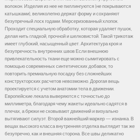
волокон. Изделия из нее не пиллингуются (не покрываются
катышками), великолепно держат форму и сохраняют
безупречный лоск годами. Мерсеризованный хлопок.
Проходит специальную обработку, которая удаляет пушок,
делая нить гладкой, прочной и шелковистой. Такой трикотаж
имеет глубокий, насыщенный цвет. Архитектура кроя и
безупречность внутренних швов Если внешнюю
привлекательность ткани еще можно сымитировать с
помощью современных синтетических добавок, то
повторить премиальную посадку без сложнейших
конструкторских расчетов невозможно. Дорогая вещь
проектируется с учетом анатомии тела в движении.
Европейские лекала выверяются с точностью до
миллиметра, благодаря чему жакеты идеально садятся в
плечах, а брюки не сковывают движений и визуально
вытягивают силуэт. Второй важнейший маркер — изнанка. В
вещах высокого класса внутренняя отделка выглядит так же
безупречно, как и внешняя сторона. Все швы деликатно