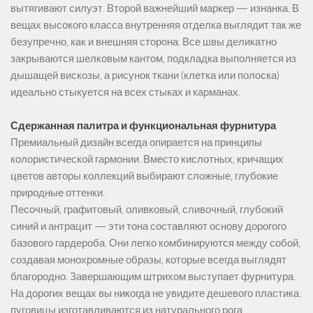
вытягивают силуэт. Второй важнейший маркер — изнанка. В
вещах высокого класса внутренняя отделка выглядит так же
безупречно, как и внешняя сторона. Все швы деликатно
закрываются шелковым кантом, подкладка выполняется из
дышащей вискозы, а рисунок ткани (клетка или полоска)
идеально стыкуется на всех стыках и карманах.
Сдержанная палитра и функциональная фурнитура
Премиальный дизайн всегда опирается на принципы
колористической гармонии. Вместо кислотных, кричащих
цветов авторы коллекций выбирают сложные, глубокие
природные оттенки.
Песочный, графитовый, оливковый, сливочный, глубокий
синий и антрацит — эти тона составляют основу дорогого
базового гардероба. Они легко комбинируются между собой,
создавая монохромные образы, которые всегда выглядят
благородно. Завершающим штрихом выступает фурнитура.
На дорогих вещах вы никогда не увидите дешевого пластика:
пуговицы изготавливаются из натурального рога,