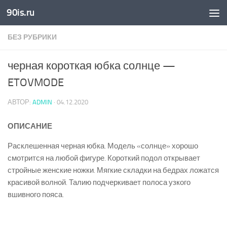
90is.ru
Skip to content
БЕЗ РУБРИКИ
черная короткая юбка солнце —
ETOVMODE
АВТОР:
ADMIN
·
04.12.2020
ОПИСАНИЕ
Расклешенная черная юбка. Модель «солнце» хорошо
смотрится на любой фигуре. Короткий подол открывает
стройные женские ножки. Мягкие складки на бедрах ложатся
красивой волной. Талию подчеркивает полоса узкого
вшивного пояса.