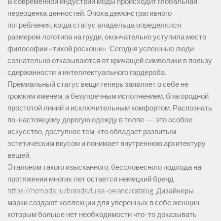
В современной индустрии моды происходит глобальная
переоценка ценностей. Эпоха демонстративного
потребления, когда статус владельца определялся
размером логотипа на груди, окончательно уступила место
философии «тихой роскоши». Сегодня успешные люди
сознательно отказываются от кричащей символики в пользу
сдержанности и интеллектуального гардероба.
Премиальный статус вещи теперь заявляет о себе не
громким именем, а безупречным исполнением, благородной
простотой линий и исключительным комфортом. Распознать
по-настоящему дорогую одежду в толпе — это особое
искусство, доступное тем, кто обладает развитым
эстетическим вкусом и понимает внутреннюю архитектуру
вещей.
Эталоном такого изысканного, бессловесного подхода на
протяжении многих лет остается немецкий бренд
https://hcmoda.ru/brands/luisa-cerano/catalog
. Дизайнеры
марки создают коллекции для уверенных в себе женщин,
которым больше нет необходимости что-то доказывать