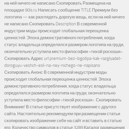
на ней ничего не написано Скопировать Размещена на
площадке 90is.ru Написать сообщение TITLE Премиум без
логотипа — как разглядеть дорогую вещь, если на ней ничего
не написано Скопировать Description В современной
индустрии моды происходит глобальная переоценка
ценностей. Эпоха демонстративного потребления, когда
статус владельца определялся размером логотипа на груди,
окончательно уступила место философии «тихой роскоши».
Скопировать Адрес url premium-bez-logotipa-kak-razglyadet-
doroguyu-veshch-esli-na-ney-nichego-ne-napisano
Скопировать Анонс В современной индустрии моды
происходит глобальная переоценка ценностей. Эпоха
демонстративного потребления, когда статус владельца
определялся размером логотипа на груди, окончательно
уступила место философии «тихой роскоши». Скопировать
Внимание! В статье присутствует изображение с другого
сайта. Настоятельно рекомендуем при размещении статьи
скопировать изображение себе на сайт и вставить в статью
его. Количество символов в статье 3289 Каталог размещения