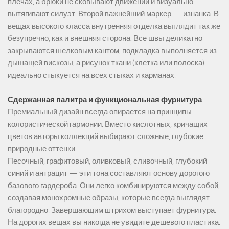
плечах, а брюки не сковывают движений и визуально
вытягивают силуэт. Второй важнейший маркер — изнанка. В
вещах высокого класса внутренняя отделка выглядит так же
безупречно, как и внешняя сторона. Все швы деликатно
закрываются шелковым кантом, подкладка выполняется из
дышащей вискозы, а рисунок ткани (клетка или полоска)
идеально стыкуется на всех стыках и карманах.
Сдержанная палитра и функциональная фурнитура
Премиальный дизайн всегда опирается на принципы
колористической гармонии. Вместо кислотных, кричащих
цветов авторы коллекций выбирают сложные, глубокие
природные оттенки.
Песочный, графитовый, оливковый, сливочный, глубокий
синий и антрацит — эти тона составляют основу дорогого
базового гардероба. Они легко комбинируются между собой,
создавая монохромные образы, которые всегда выглядят
благородно. Завершающим штрихом выступает фурнитура.
На дорогих вещах вы никогда не увидите дешевого пластика: