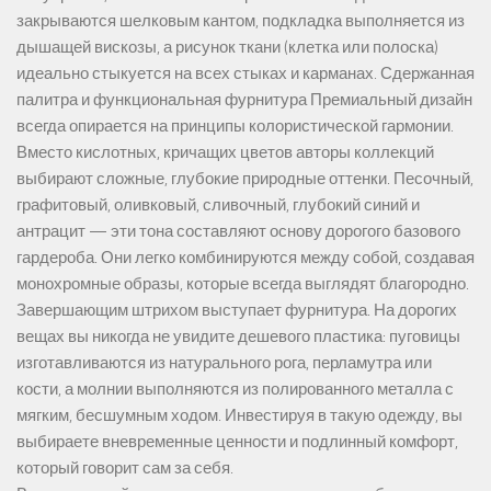
закрываются шелковым кантом, подкладка выполняется из
дышащей вискозы, а рисунок ткани (клетка или полоска)
идеально стыкуется на всех стыках и карманах. Сдержанная
палитра и функциональная фурнитура Премиальный дизайн
всегда опирается на принципы колористической гармонии.
Вместо кислотных, кричащих цветов авторы коллекций
выбирают сложные, глубокие природные оттенки. Песочный,
графитовый, оливковый, сливочный, глубокий синий и
антрацит — эти тона составляют основу дорогого базового
гардероба. Они легко комбинируются между собой, создавая
монохромные образы, которые всегда выглядят благородно.
Завершающим штрихом выступает фурнитура. На дорогих
вещах вы никогда не увидите дешевого пластика: пуговицы
изготавливаются из натурального рога, перламутра или
кости, а молнии выполняются из полированного металла с
мягким, бесшумным ходом. Инвестируя в такую одежду, вы
выбираете вневременные ценности и подлинный комфорт,
который говорит сам за себя.