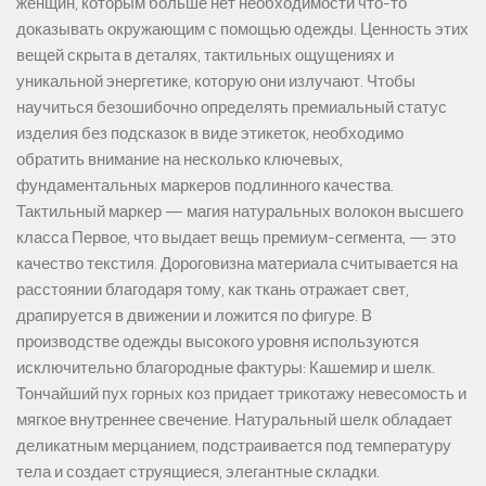
женщин, которым больше нет необходимости что-то
доказывать окружающим с помощью одежды. Ценность этих
вещей скрыта в деталях, тактильных ощущениях и
уникальной энергетике, которую они излучают. Чтобы
научиться безошибочно определять премиальный статус
изделия без подсказок в виде этикеток, необходимо
обратить внимание на несколько ключевых,
фундаментальных маркеров подлинного качества.
Тактильный маркер — магия натуральных волокон высшего
класса Первое, что выдает вещь премиум-сегмента, — это
качество текстиля. Дороговизна материала считывается на
расстоянии благодаря тому, как ткань отражает свет,
драпируется в движении и ложится по фигуре. В
производстве одежды высокого уровня используются
исключительно благородные фактуры: Кашемир и шелк.
Тончайший пух горных коз придает трикотажу невесомость и
мягкое внутреннее свечение. Натуральный шелк обладает
деликатным мерцанием, подстраивается под температуру
тела и создает струящиеся, элегантные складки.