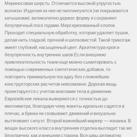
Мериносовая шерсть. Отличается высокой упругостью
волокон. Изделия из нее не пиллингуются (не покрываются
катышками), великолепно держат форму и сохраняют
безупречный лоск годами. Мерсеризованный хлопок.
Проходит специальную обработку, которая удаляет пушок,
делая нить гладкой, прочной и шелковистой. Такой трикотаж
имеет глубокий, насыщенный цвет. Архитектура кроя и
безупречность внутренних швов Если внешнюю
привлекательность ткани еще можно сымитировать с
помощью современных синтетических добавок, то
повторить премиальную посадку без сложнейших
конструкторских расчетов невозможно. Дорогая вещь
проектируется с учетом анатомии тела в движении.
Европейские лекала выверяются с точностью до
миллиметра, благодаря чему жакеты идеально садятся в
плечах, а брюки не сковывают движений и визуально
вытягивают силуэт. Второй важнейший маркер — изнанка. В
вещах высокого класса внутренняя отделка выглядит так же
безупречно, как и внешняя сторона. Все швы деликатно