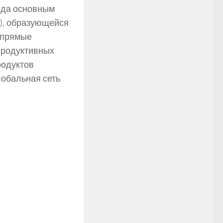
леда основным
), образующейся
о прямые
продуктивных
родуктов
лобальная сеть