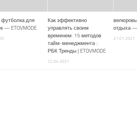
 футболка для
Как эффективно
велюровы
ек — ETOVMODE
управлять своим
отдыха 
временем: 15 методов
20
21.01.2021
тайм-менеджмента ::
РБК Тренды | ETOVMODE
22.04.2021