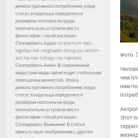
демонстративного потребления, когда
статус владельца определялся
размером логотипа на груди,
окончательно уступила место
философии «тихой роскоши».
Скопировать Адрес url premium-bez-
logotipa-kak-razglyadet-doroguyu-veshch-
Фото: D
esli-na-ney-nichego-ne-napisano
Скопировать Анонс В современной
Челове
индустрии моды происходит глобальная
чем пл
переоценка ценностей. Эпоха
нам по
демонстративного потребления, когда
потреб
статус владельца определялся
размером логотипа на груди,
Антроп
окончательно уступила место
философии «тихой роскоши».
Этот п
Скопировать Внимание! В статье
террит
присутствует изображение с другого
жизнед