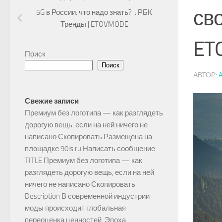
сво
5G в России: что надо знать? :: РБК
Тренды | ETOVMODE
ET
Поиск
Поиск
АВТОР:
Свежие записи
Премиум без логотипа — как разглядеть
дорогую вещь, если на ней ничего не
написано Скопировать Размещена на
площадке 90is.ru Написать сообщение
TITLE Премиум без логотипа — как
разглядеть дорогую вещь, если на ней
ничего не написано Скопировать
Description В современной индустрии
моды происходит глобальная
переоценка ценностей. Эпоха