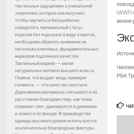
повсед
тактильных ощущениях и уникальной
(WWF) 
энергетике, которую они излучают.
Чтобы научиться безошибочно
жизни 
определять премиальный статус
Эко
изделия без подсказок в виде этикеток,
необходимо обратить внимание на
несколько ключевых, фундаментальных
Источн
маркеров подлинного качества.
Тактильный маркер — магия
Челове
натуральных волокон высшего класса
РБК Т
Первое, что выдает вещь премиум-
сегмента, — это качество текстиля.
Дороговизна материала считывается на
расстоянии благодаря тому, как ткань
ЧИ
отражает свет, драпируется в движении
и ложится по фигуре. В производстве
одежды высокого уровня используются
исключительно благородные фактуры: