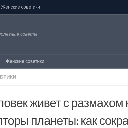
Женские советики
 полезные советы
Женские советики
УБРИКИ
ловек живет с размахом 
лторы планеты: как сокр