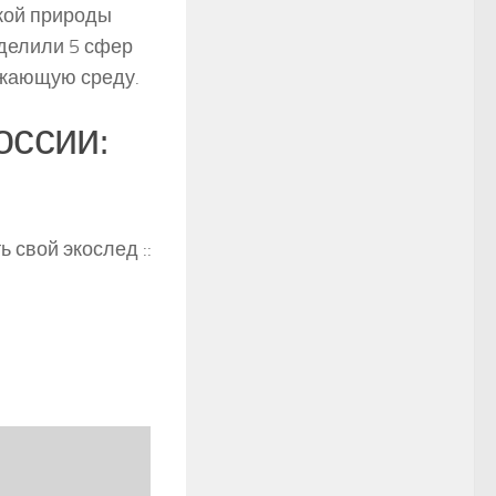
кой природы
еделили 5 сфер
ужающую среду.
оссии:
 свой экослед ::