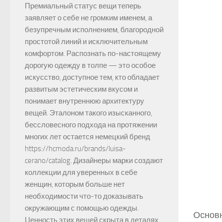
Премиальный статус вещи теперь
заявляет о себе не громким именем, а
безупречным исполнением, благородной
простотой линий и исключительным
комфортом. Распознать по-настоящему
дорогую одежду в толпе — это особое
искусство, доступное тем, кто обладает
развитым эстетическим вкусом и
понимает внутреннюю архитектуру
вещей. Эталоном такого изысканного,
бессловесного подхода на протяжении
многих лет остается немецкий бренд
https://hcmoda.ru/brands/luisa-
cerano/catalog. Дизайнеры марки создают
коллекции для уверенных в себе
женщин, которым больше нет
необходимости что-то доказывать
окружающим с помощью одежды.
Основн
Ценность этих вещей скрыта в деталях,