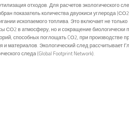
 утилизация отходов. Для расчетов экологического с
бран показатель количества двуокиси углерода (СО2
игании ископаемого топлива. Это включает не тольк
ы СО2 в атмосферу, но и сокращение биологически 
орий, способных поглощать CО2, при производстве п
я и материалов. Экологический след рассчитывает Г
ческого следа (Global Footprint Network).