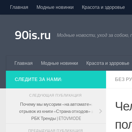
Главная
Модные новинки
Красота и здоровье
Skip to content
90is.ru
Модные новости, уход за собою,
Главная
Модные новинки
Красота и здоровье
СЛЕДИТЕ ЗА НАМИ:
БЕЗ Р
СЛЕДУЮЩАЯ ПУБЛИКАЦИЯ
Че
Почему мы мусорим «на автомате»:
отрывок из книги «Страна отходов» ::
РБК Тренды | ETOVMODE
по
ПРЕДЫДУЩАЯ ПУБЛИКАЦИЯ