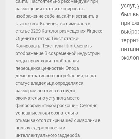
сайта. Настоятельно рекомендуем при
услуг,
размещении статьи скопировать
был вы
изображение себе на сайт и вставить в
при сж
статью его. Количество символов в
статье 3289 Каталог размещения Яндекс
выброс
Оцените статью Текст статьи:
террит
Копировать: Текст или Html Cменить
питани
отображение В современной индустрии
экологи
моды происходит глобальная
переоценка ценностей. Эпоха
демонстративного потребления, когда
статус владельца определялся
размером логотипа на груди,
окончательно уступила место
философии «тихой роскоши». Сегодня
успешные люди сознательно
отказываются от кричащей символики в
пользу сдержанности и
интеллектуального гардероба.