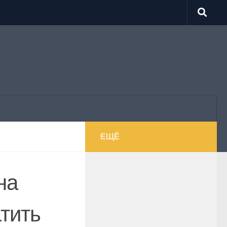
ЕЩЁ
на
атить