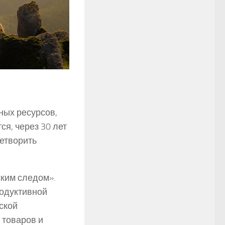
ных ресурсов,
я, через 30 лет
летворить
ским следом».
родуктивной
ской
 товаров и