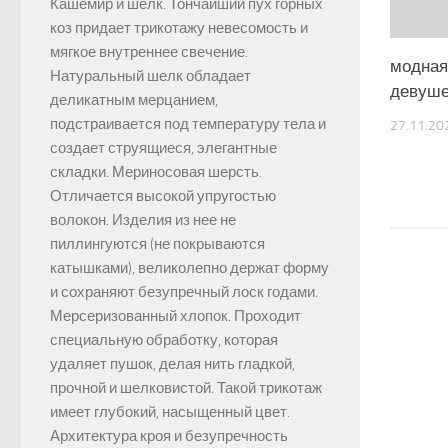
Кашемир и шелк. Тончайший пух горных
коз придает трикотажу невесомость и
мягкое внутреннее свечение.
модная
Натуральный шелк обладает
девуш
деликатным мерцанием,
подстраивается под температуру тела и
27.11.20
создает струящиеся, элегантные
складки. Мериносовая шерсть.
Отличается высокой упругостью
волокон. Изделия из нее не
пиллингуются (не покрываются
катышками), великолепно держат форму
и сохраняют безупречный лоск годами.
Мерсеризованный хлопок. Проходит
специальную обработку, которая
удаляет пушок, делая нить гладкой,
прочной и шелковистой. Такой трикотаж
имеет глубокий, насыщенный цвет.
Архитектура кроя и безупречность