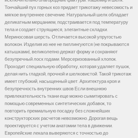
исключительно благородные фактуры: Кашемир и шелк.
Тончайший пух горных коз придает трикотажу невесомость и
мягкое внутреннее свечение. Натуральный шелк обладает
деликатным мерцанием, подстраивается под температуру
тела и создает струящиеся, элегантные складки.
Мериносовая шерсть. Отличается высокой упругостью
волокон. Изделия из нее не пиллингуются (не покрываются
катышками), великолепно держат форму и сохраняют
безупречный лоск годами. Мерсеризованный хлопок.
Проходит специальную обработку, которая удаляет пушок,
делая нить гладкой, прочной и шелковистой. Такой трикотаж
имеет глубокий, насыщенный цвет. Архитектура кроя и
безупречность внутренних швов Если внешнюю
привлекательность ткани еще можно сымитировать с
помощью современных синтетических добавок, то
повторить премиальную посадку без сложнейших
конструкторских расчетов невозможно. Дорогая вещь
проектируется с учетом анатомии тела в движении.
Европейские лекала выверяются с точностью до