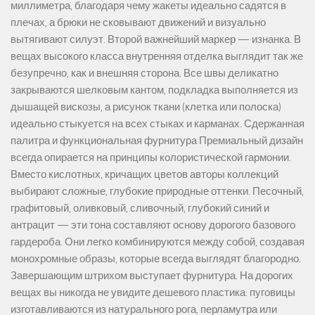
миллиметра, благодаря чему жакеты идеально садятся в
плечах, а брюки не сковывают движений и визуально
вытягивают силуэт. Второй важнейший маркер — изнанка. В
вещах высокого класса внутренняя отделка выглядит так же
безупречно, как и внешняя сторона. Все швы деликатно
закрываются шелковым кантом, подкладка выполняется из
дышащей вискозы, а рисунок ткани (клетка или полоска)
идеально стыкуется на всех стыках и карманах. Сдержанная
палитра и функциональная фурнитура Премиальный дизайн
всегда опирается на принципы колористической гармонии.
Вместо кислотных, кричащих цветов авторы коллекций
выбирают сложные, глубокие природные оттенки. Песочный,
графитовый, оливковый, сливочный, глубокий синий и
антрацит — эти тона составляют основу дорогого базового
гардероба. Они легко комбинируются между собой, создавая
монохромные образы, которые всегда выглядят благородно.
Завершающим штрихом выступает фурнитура. На дорогих
вещах вы никогда не увидите дешевого пластика: пуговицы
изготавливаются из натурального рога, перламутра или