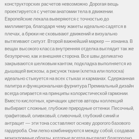
конструкторских расчетов невозможно. Дорогая вещь
проектируется с учетом анатомии тела в движении.
Европейские лекала выверяются с точностью до
миллиметра, благодаря чему жакеты идеально садятся в
плечах, а брюки не сковывают движений и визуально
вытягивают силуэт. Второй важнейший маркер — изнанка. В
вещах высокого класса внутренняя отделка выглядит так же
безупречно, как и внешняя сторона. Все швы деликатно
закрываются шелковым кантом, подкладка выполняется из
дышащей вискозы, а рисунок ткани (клетка или полоска)
идеально стыкуется на всех стыках и карманах. Сдержанная
палитра и функциональная фурнитура Премиальный дизайн
всегда опирается на принципы колористической гармонии.
Вместо кислотных, кричащих цветов авторы коллекций
выбирают сложные, глубокие природные оттенки. Песочный,
графитовый, оливковый, сливочный, глубокий синий и
антрацит — эти тона составляют основу дорогого базового
гардероба. Они легко комбинируются между собой, создавая
монохромные образы, которые всегда выглядят благородно.