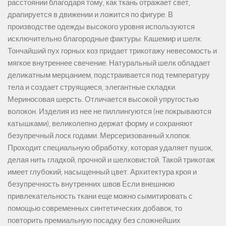
расстоянии благодаря тому, как ткань отражает свет,
драпируется в движении и ложится по фигуре. В
производстве одежды высокого уровня используются
исключительно благородные фактуры: Кашемир и шелк.
Тончайший пух горных коз придает трикотажу невесомость и
мягкое внутреннее свечение. Натуральный шелк обладает
деликатным мерцанием, подстраивается под температуру
тела и создает струящиеся, элегантные складки.
Мериносовая шерсть. Отличается высокой упругостью
волокон. Изделия из нее не пиллингуются (не покрываются
катышками), великолепно держат форму и сохраняют
безупречный лоск годами. Мерсеризованный хлопок.
Проходит специальную обработку, которая удаляет пушок,
делая нить гладкой, прочной и шелковистой. Такой трикотаж
имеет глубокий, насыщенный цвет. Архитектура кроя и
безупречность внутренних швов Если внешнюю
привлекательность ткани еще можно сымитировать с
помощью современных синтетических добавок, то
повторить премиальную посадку без сложнейших