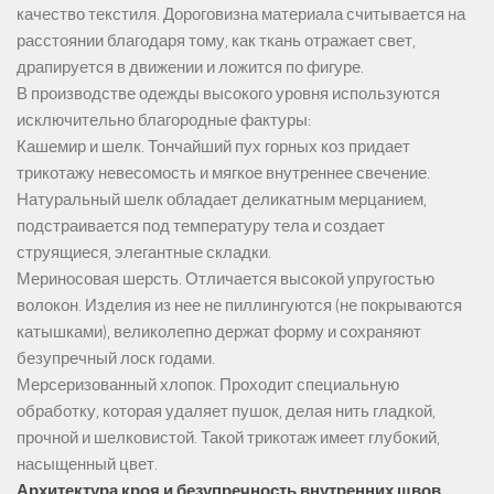
качество текстиля. Дороговизна материала считывается на
расстоянии благодаря тому, как ткань отражает свет,
драпируется в движении и ложится по фигуре.
В производстве одежды высокого уровня используются
исключительно благородные фактуры:
Кашемир и шелк. Тончайший пух горных коз придает
трикотажу невесомость и мягкое внутреннее свечение.
Натуральный шелк обладает деликатным мерцанием,
подстраивается под температуру тела и создает
струящиеся, элегантные складки.
Мериносовая шерсть. Отличается высокой упругостью
волокон. Изделия из нее не пиллингуются (не покрываются
катышками), великолепно держат форму и сохраняют
безупречный лоск годами.
Мерсеризованный хлопок. Проходит специальную
обработку, которая удаляет пушок, делая нить гладкой,
прочной и шелковистой. Такой трикотаж имеет глубокий,
насыщенный цвет.
Архитектура кроя и безупречность внутренних швов