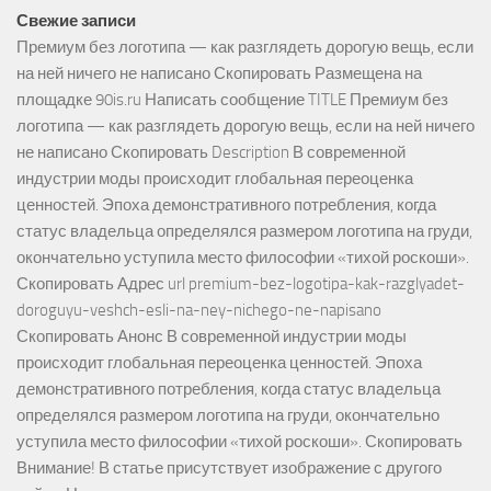
Свежие записи
Премиум без логотипа — как разглядеть дорогую вещь, если
на ней ничего не написано Скопировать Размещена на
площадке 90is.ru Написать сообщение TITLE Премиум без
логотипа — как разглядеть дорогую вещь, если на ней ничего
не написано Скопировать Description В современной
индустрии моды происходит глобальная переоценка
ценностей. Эпоха демонстративного потребления, когда
статус владельца определялся размером логотипа на груди,
окончательно уступила место философии «тихой роскоши».
Скопировать Адрес url premium-bez-logotipa-kak-razglyadet-
doroguyu-veshch-esli-na-ney-nichego-ne-napisano
Скопировать Анонс В современной индустрии моды
происходит глобальная переоценка ценностей. Эпоха
демонстративного потребления, когда статус владельца
определялся размером логотипа на груди, окончательно
уступила место философии «тихой роскоши». Скопировать
Внимание! В статье присутствует изображение с другого