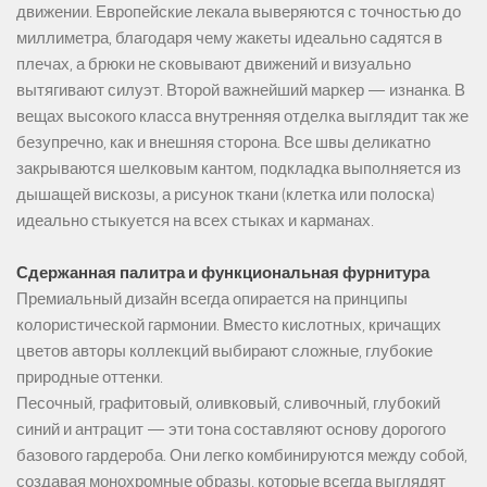
движении. Европейские лекала выверяются с точностью до
миллиметра, благодаря чему жакеты идеально садятся в
плечах, а брюки не сковывают движений и визуально
вытягивают силуэт. Второй важнейший маркер — изнанка. В
вещах высокого класса внутренняя отделка выглядит так же
безупречно, как и внешняя сторона. Все швы деликатно
закрываются шелковым кантом, подкладка выполняется из
дышащей вискозы, а рисунок ткани (клетка или полоска)
идеально стыкуется на всех стыках и карманах.
Сдержанная палитра и функциональная фурнитура
Премиальный дизайн всегда опирается на принципы
колористической гармонии. Вместо кислотных, кричащих
цветов авторы коллекций выбирают сложные, глубокие
природные оттенки.
Песочный, графитовый, оливковый, сливочный, глубокий
синий и антрацит — эти тона составляют основу дорогого
базового гардероба. Они легко комбинируются между собой,
создавая монохромные образы, которые всегда выглядят