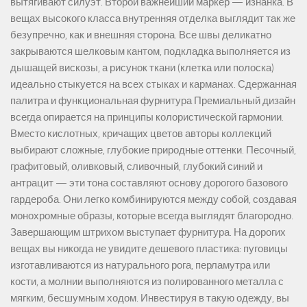
вытягивают силуэт. Второй важнейший маркер — изнанка. В
вещах высокого класса внутренняя отделка выглядит так же
безупречно, как и внешняя сторона. Все швы деликатно
закрываются шелковым кантом, подкладка выполняется из
дышащей вискозы, а рисунок ткани (клетка или полоска)
идеально стыкуется на всех стыках и карманах. Сдержанная
палитра и функциональная фурнитура Премиальный дизайн
всегда опирается на принципы колористической гармонии.
Вместо кислотных, кричащих цветов авторы коллекций
выбирают сложные, глубокие природные оттенки. Песочный,
графитовый, оливковый, сливочный, глубокий синий и
антрацит — эти тона составляют основу дорогого базового
гардероба. Они легко комбинируются между собой, создавая
монохромные образы, которые всегда выглядят благородно.
Завершающим штрихом выступает фурнитура. На дорогих
вещах вы никогда не увидите дешевого пластика: пуговицы
изготавливаются из натурального рога, перламутра или
кости, а молнии выполняются из полированного металла с
мягким, бесшумным ходом. Инвестируя в такую одежду, вы