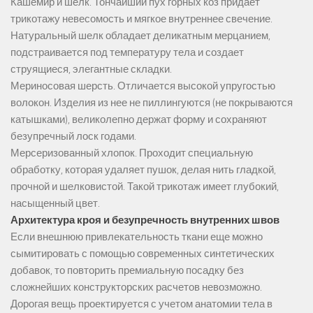
Кашемир и шелк. Тончайший пух горных коз придает
трикотажу невесомость и мягкое внутреннее свечение.
Натуральный шелк обладает деликатным мерцанием,
подстраивается под температуру тела и создает
струящиеся, элегантные складки.
Мериносовая шерсть. Отличается высокой упругостью
волокон. Изделия из нее не пиллингуются (не покрываются
катышками), великолепно держат форму и сохраняют
безупречный лоск годами.
Мерсеризованный хлопок. Проходит специальную
обработку, которая удаляет пушок, делая нить гладкой,
прочной и шелковистой. Такой трикотаж имеет глубокий,
насыщенный цвет.
Архитектура кроя и безупречность внутренних швов
Если внешнюю привлекательность ткани еще можно
сымитировать с помощью современных синтетических
добавок, то повторить премиальную посадку без
сложнейших конструкторских расчетов невозможно.
Дорогая вещь проектируется с учетом анатомии тела в