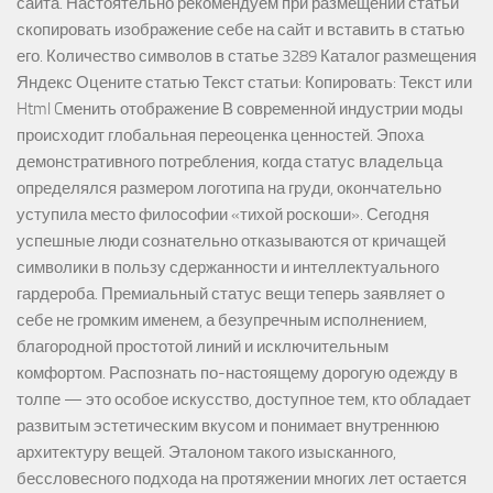
сайта. Настоятельно рекомендуем при размещении статьи
скопировать изображение себе на сайт и вставить в статью
его. Количество символов в статье 3289 Каталог размещения
Яндекс Оцените статью Текст статьи: Копировать: Текст или
Html Cменить отображение В современной индустрии моды
происходит глобальная переоценка ценностей. Эпоха
демонстративного потребления, когда статус владельца
определялся размером логотипа на груди, окончательно
уступила место философии «тихой роскоши». Сегодня
успешные люди сознательно отказываются от кричащей
символики в пользу сдержанности и интеллектуального
гардероба. Премиальный статус вещи теперь заявляет о
себе не громким именем, а безупречным исполнением,
благородной простотой линий и исключительным
комфортом. Распознать по-настоящему дорогую одежду в
толпе — это особое искусство, доступное тем, кто обладает
развитым эстетическим вкусом и понимает внутреннюю
архитектуру вещей. Эталоном такого изысканного,
бессловесного подхода на протяжении многих лет остается