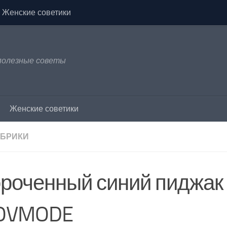
Женские советики
 полезные советы
Женские советики
УБРИКИ
ороченный синий пиджа
OVMODE