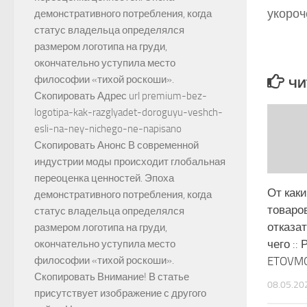
укороч
демонстративного потребления, когда
статус владельца определялся
размером логотипа на груди,
окончательно уступила место
философии «тихой роскоши».
ЧИ
Скопировать Адрес url premium-bez-
logotipa-kak-razglyadet-doroguyu-veshch-
esli-na-ney-nichego-ne-napisano
Скопировать Анонс В современной
индустрии моды происходит глобальная
переоценка ценностей. Эпоха
От как
демонстративного потребления, когда
товаро
статус владельца определялся
отказат
размером логотипа на груди,
чего ::
окончательно уступила место
ETOVM
философии «тихой роскоши».
Скопировать Внимание! В статье
08.05.20
присутствует изображение с другого