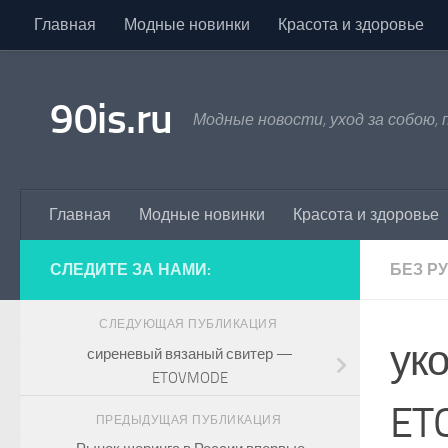
Главная
Модные новинки
Красота и здоровье
Skip to content
90is.ru
Модные новости, уход за собою,
Главная
Модные новинки
Красота и здоровье
СЛЕДИТЕ ЗА НАМИ:
БЕЗ Р
СЛЕДУЮЩАЯ ПУБЛИКАЦИЯ
ук
сиреневый вязаный свитер —
ETOVMODE
ET
ПРЕДЫДУЩАЯ ПУБЛИКАЦИЯ