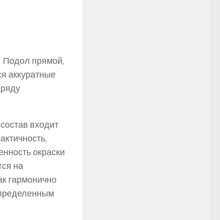
. Подол прямой,
ся аккуратные
аряду
 состав входит
актичность,
енность окраски
тся на
ак гармонично
определенным