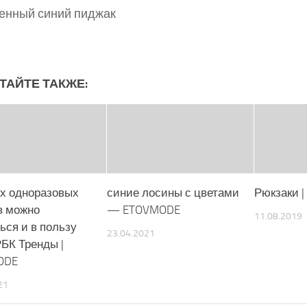
енный синий пиджак
ТАЙТЕ ТАКЖЕ:
их одноразовых
синие лосины с цветами
Рюкзаки 
в можно
— ETOVMODE
11.08.2019
ься и в пользу
23.04.2021
 РБК Тренды |
ODE
21