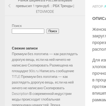
Рынок шеринга в России впервые
превысил 1 трлн руб. :: РБК Тренды |
АВТОР:
ETOVMODE
ОПИС
Поиск
Женски
Поиск
закруг
прорез
Свежие записи
распол
Премиум без логотипа — как разглядеть
Для из
дорогую вещь, если на ней ничего не
написано Скопировать Размещена на
хлопок
площадке 90is.ru Написать сообщение
прочно
TITLE Премиум без логотипа — как
в проц
разглядеть дорогую вещь, если на ней
протяж
ничего не написано Скопировать
впишет
Description В современной индустрии
рамкам
моды происходит глобальная
переоценка ценностей. Эпоха