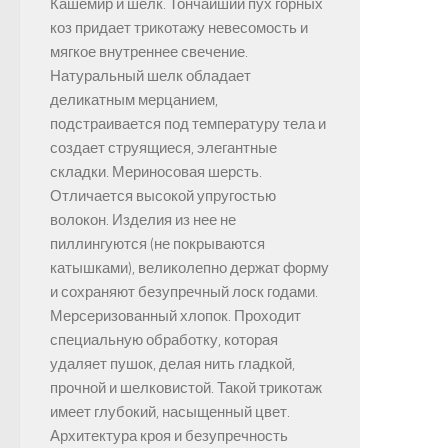
Кашемир и шелк. Тончайший пух горных
коз придает трикотажу невесомость и
мягкое внутреннее свечение.
Натуральный шелк обладает
деликатным мерцанием,
подстраивается под температуру тела и
создает струящиеся, элегантные
складки. Мериносовая шерсть.
Отличается высокой упругостью
волокон. Изделия из нее не
пиллингуются (не покрываются
катышками), великолепно держат форму
и сохраняют безупречный лоск годами.
Мерсеризованный хлопок. Проходит
специальную обработку, которая
удаляет пушок, делая нить гладкой,
прочной и шелковистой. Такой трикотаж
имеет глубокий, насыщенный цвет.
Архитектура кроя и безупречность