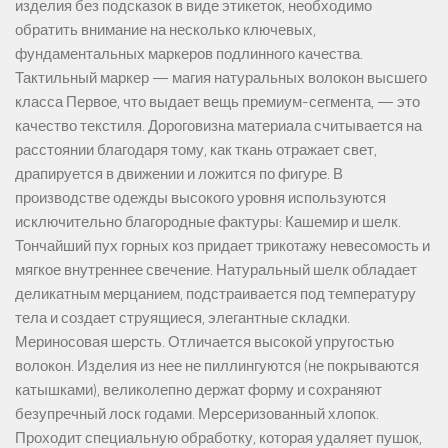
изделия без подсказок в виде этикеток, необходимо
обратить внимание на несколько ключевых,
фундаментальных маркеров подлинного качества.
Тактильный маркер — магия натуральных волокон высшего
класса Первое, что выдает вещь премиум-сегмента, — это
качество текстиля. Дороговизна материала считывается на
расстоянии благодаря тому, как ткань отражает свет,
драпируется в движении и ложится по фигуре. В
производстве одежды высокого уровня используются
исключительно благородные фактуры: Кашемир и шелк.
Тончайший пух горных коз придает трикотажу невесомость и
мягкое внутреннее свечение. Натуральный шелк обладает
деликатным мерцанием, подстраивается под температуру
тела и создает струящиеся, элегантные складки.
Мериносовая шерсть. Отличается высокой упругостью
волокон. Изделия из нее не пиллингуются (не покрываются
катышками), великолепно держат форму и сохраняют
безупречный лоск годами. Мерсеризованный хлопок.
Проходит специальную обработку, которая удаляет пушок,