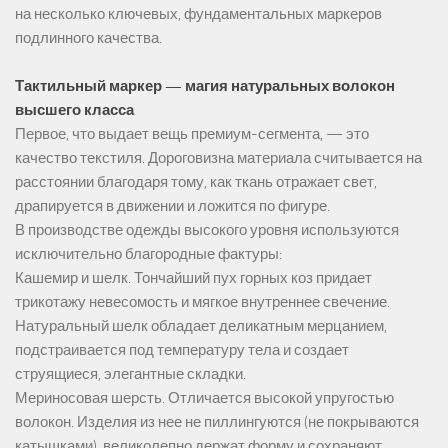
на несколько ключевых, фундаментальных маркеров
подлинного качества.
Тактильный маркер — магия натуральных волокон
высшего класса
Первое, что выдает вещь премиум-сегмента, — это
качество текстиля. Дороговизна материала считывается на
расстоянии благодаря тому, как ткань отражает свет,
драпируется в движении и ложится по фигуре.
В производстве одежды высокого уровня используются
исключительно благородные фактуры:
Кашемир и шелк. Тончайший пух горных коз придает
трикотажу невесомость и мягкое внутреннее свечение.
Натуральный шелк обладает деликатным мерцанием,
подстраивается под температуру тела и создает
струящиеся, элегантные складки.
Мериносовая шерсть. Отличается высокой упругостью
волокон. Изделия из нее не пиллингуются (не покрываются
катышками), великолепно держат форму и сохраняют