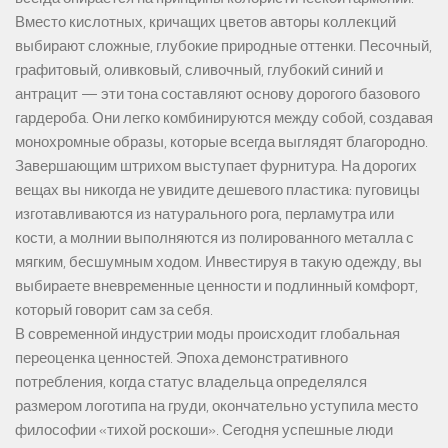
Вместо кислотных, кричащих цветов авторы коллекций
выбирают сложные, глубокие природные оттенки. Песочный,
графитовый, оливковый, сливочный, глубокий синий и
антрацит — эти тона составляют основу дорогого базового
гардероба. Они легко комбинируются между собой, создавая
монохромные образы, которые всегда выглядят благородно.
Завершающим штрихом выступает фурнитура. На дорогих
вещах вы никогда не увидите дешевого пластика: пуговицы
изготавливаются из натурального рога, перламутра или
кости, а молнии выполняются из полированного металла с
мягким, бесшумным ходом. Инвестируя в такую одежду, вы
выбираете вневременные ценности и подлинный комфорт,
который говорит сам за себя.
В современной индустрии моды происходит глобальная
переоценка ценностей. Эпоха демонстративного
потребления, когда статус владельца определялся
размером логотипа на груди, окончательно уступила место
философии «тихой роскоши». Сегодня успешные люди