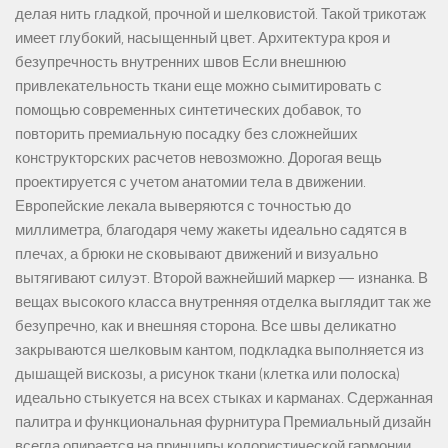
делая нить гладкой, прочной и шелковистой. Такой трикотаж
имеет глубокий, насыщенный цвет. Архитектура кроя и
безупречность внутренних швов Если внешнюю
привлекательность ткани еще можно сымитировать с
помощью современных синтетических добавок, то
повторить премиальную посадку без сложнейших
конструкторских расчетов невозможно. Дорогая вещь
проектируется с учетом анатомии тела в движении.
Европейские лекала выверяются с точностью до
миллиметра, благодаря чему жакеты идеально садятся в
плечах, а брюки не сковывают движений и визуально
вытягивают силуэт. Второй важнейший маркер — изнанка. В
вещах высокого класса внутренняя отделка выглядит так же
безупречно, как и внешняя сторона. Все швы деликатно
закрываются шелковым кантом, подкладка выполняется из
дышащей вискозы, а рисунок ткани (клетка или полоска)
идеально стыкуется на всех стыках и карманах. Сдержанная
палитра и функциональная фурнитура Премиальный дизайн
всегда опирается на принципы колористической гармонии.