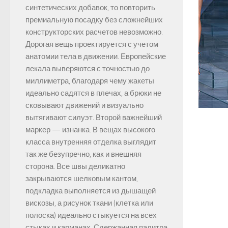
синтетических добавок, то повторить
премиальную посадку без сложнейших
конструкторских расчетов невозможно.
Дорогая вещь проектируется с учетом
анатомии тела в движении. Европейские
лекала выверяются с точностью до
миллиметра, благодаря чему жакеты
идеально садятся в плечах, а брюки не
сковывают движений и визуально
вытягивают силуэт. Второй важнейший
маркер — изнанка. В вещах высокого
класса внутренняя отделка выглядит
так же безупречно, как и внешняя
сторона. Все швы деликатно
закрываются шелковым кантом,
подкладка выполняется из дышащей
вискозы, а рисунок ткани (клетка или
полоска) идеально стыкуется на всех
стыках и карманах. Сдержанная палитра