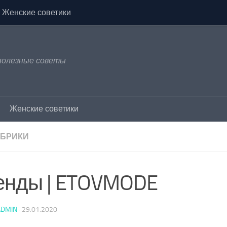
Женские советики
 полезные советы
Женские советики
УБРИКИ
енды | ETOVMODE
ADMIN
·
29.01.2020