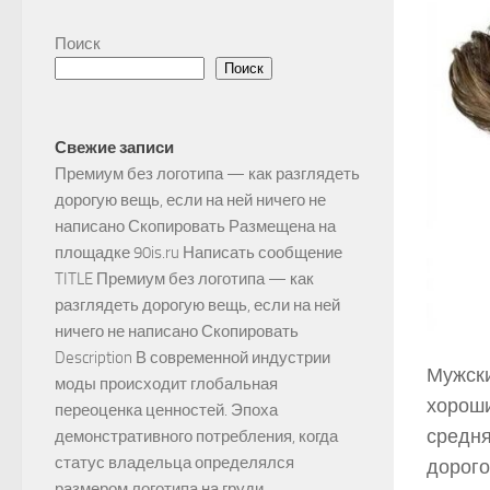
Поиск
Поиск
Свежие записи
Премиум без логотипа — как разглядеть
дорогую вещь, если на ней ничего не
написано Скопировать Размещена на
площадке 90is.ru Написать сообщение
TITLE Премиум без логотипа — как
разглядеть дорогую вещь, если на ней
ничего не написано Скопировать
Description В современной индустрии
Мужски
моды происходит глобальная
хороши
переоценка ценностей. Эпоха
средня
демонстративного потребления, когда
статус владельца определялся
дорого
размером логотипа на груди,