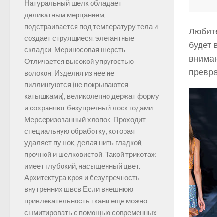
Натуральный шелк обладает
деликатным мерцанием,
подстраивается под температуру тела и
Любите
создает струящиеся, элегантные
будет 
складки. Мериносовая шерсть.
вниман
Отличается высокой упругостью
превра
волокон. Изделия из нее не
пиллингуются (не покрываются
катышками), великолепно держат форму
и сохраняют безупречный лоск годами.
Мерсеризованный хлопок. Проходит
специальную обработку, которая
удаляет пушок, делая нить гладкой,
прочной и шелковистой. Такой трикотаж
имеет глубокий, насыщенный цвет.
Архитектура кроя и безупречность
внутренних швов Если внешнюю
привлекательность ткани еще можно
сымитировать с помощью современных