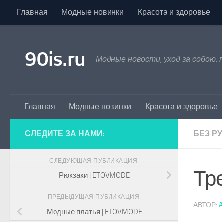
Главная
Модные новинки
Красота и здоровье
Skip to content
90is.ru
Модные новости, уход за собою,
Главная
Модные новинки
Красота и здоровье
СЛЕДИТЕ ЗА НАМИ:
БЕЗ Р
СЛЕДУЮЩАЯ ПУБЛИКАЦИЯ
Тр
Рюкзаки | ETOVMODE
ПРЕДЫДУЩАЯ ПУБЛИКАЦИЯ
АВТОР:
Модные платья | ETOVMODE