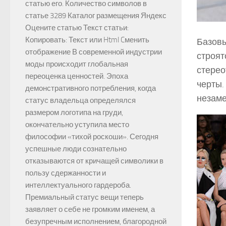
статью его. Количество символов в
статье 3289 Каталог размещения Яндекс
Оцените статью Текст статьи:
Копировать: Текст или Html Cменить
Базовы
отображение В современной индустрии
строят
моды происходит глобальная
стерео
переоценка ценностей. Эпоха
черты.
демонстративного потребления, когда
незаме
статус владельца определялся
размером логотипа на груди,
окончательно уступила место
философии «тихой роскоши». Сегодня
успешные люди сознательно
отказываются от кричащей символики в
пользу сдержанности и
интеллектуального гардероба.
Премиальный статус вещи теперь
заявляет о себе не громким именем, а
безупречным исполнением, благородной