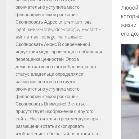
Любой 
окончательно уступила место
философии «тихой роскоши».
которы
Скопировать Адрес url premium-bez-
жизни.
logotipa-kak-razglyadet-doroguyu-veshch-
его до
esli-na-ney-nichego-ne-napisano
Скопировать Анонс В современной
индустрии моды происходит глобальная
переоценка ценностей. Эпоха
демонстративного потребления, когда
статус владельца определялся
размером логотипа на груди,
окончательно уступила место
философии «тихой роскоши».
Скопировать Внимание! В статье
присутствует изображение с другого
сайта. Настоятельно рекомендуем при
размещении статьи скопировать
изображение себе на сайт и вставить в