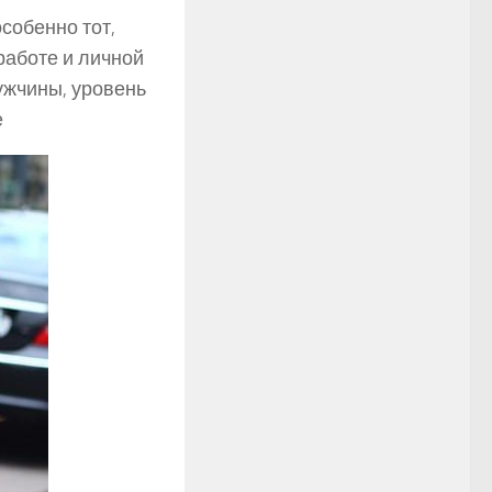
собенно тот,
работе и личной
ужчины, уровень
е