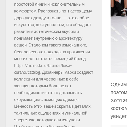
простотой линий и исключительным
комфортом. Распознать по-настоящему
дорогую одежду в толпе — это особое
искусство, доступное тем, кто обладает
развитым эстетическим вкусом и
понимает внутреннюю архитектуру
вещей. Эталоном такого изысканного,
бессловесного подхода на протяжении
многих лет остается немецкий бренд
https://hcmoda.ru/brands/luisa-
cerano/catalog. Дизайнеры марки создают
коллекции для уверенных в себе
Одним 
женщин, которым больше нет
поэтом
необходимости что-то доказывать
окружающим с помощью одежды.
Хотя э
Ценность этих вещей скрыта в деталях,
костюм
тактильных ощущениях и уникальной
увидет
энергетике, которую они излучают.
Чтобы научиться безошибочно