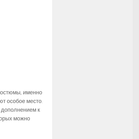
костюмы, именно
т особое место.
о дополнением к
торых можно