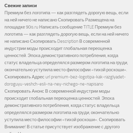
Свежие записи
Премиум без логотипа — как разглядеть дорогую вещь, если
на ней ничего не написано Скопировать Размещена на
площадке 90is.ru Написать сообщение TITLE Премиум без
логотипа — как разглядеть дорогую вещь, если на ней ничего
не написано Скопировать Description В современной
индустрии моды происходит глобальная переоценка
ценностей. Эпоха демонстративного потребления, когда
статус владельца определялся размером логотипа на груди,
окончательно уступила место философии «тихой роскоши».
Скопировать Адрес url premium-bez-logotipa-kak-razglyadet-
doroguyu-veshch-esli-na-ney-nichego-ne-napisano
Скопировать Анонс В современной индустрии моды
происходит глобальная переоценка ценностей. Эпоха
демонстративного потребления, когда статус владельца
определялся размером логотипа на груди, окончательно
уступила место философии «тихой роскоши». Скопировать
Внимание! В статье присутствует изображение с другого