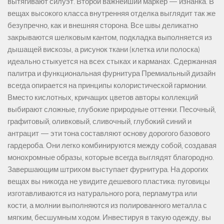
вытягивают силуэт. Второй важнейший маркер — изнанка. В
вещах высокого класса внутренняя отделка выглядит так же
безупречно, как и внешняя сторона. Все швы деликатно
закрываются шелковым кантом, подкладка выполняется из
дышащей вискозы, а рисунок ткани (клетка или полоска)
идеально стыкуется на всех стыках и карманах. Сдержанная
палитра и функциональная фурнитура Премиальный дизайн
всегда опирается на принципы колористической гармонии.
Вместо кислотных, кричащих цветов авторы коллекций
выбирают сложные, глубокие природные оттенки. Песочный,
графитовый, оливковый, сливочный, глубокий синий и
антрацит — эти тона составляют основу дорогого базового
гардероба. Они легко комбинируются между собой, создавая
монохромные образы, которые всегда выглядят благородно.
Завершающим штрихом выступает фурнитура. На дорогих
вещах вы никогда не увидите дешевого пластика: пуговицы
изготавливаются из натурального рога, перламутра или
кости, а молнии выполняются из полированного металла с
мягким, бесшумным ходом. Инвестируя в такую одежду, вы