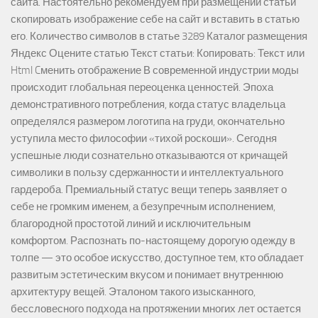
сайта. Настоятельно рекомендуем при размещении статьи
скопировать изображение себе на сайт и вставить в статью
его. Количество символов в статье 3289 Каталог размещения
Яндекс Оцените статью Текст статьи: Копировать: Текст или
Html Cменить отображение В современной индустрии моды
происходит глобальная переоценка ценностей. Эпоха
демонстративного потребления, когда статус владельца
определялся размером логотипа на груди, окончательно
уступила место философии «тихой роскоши». Сегодня
успешные люди сознательно отказываются от кричащей
символики в пользу сдержанности и интеллектуального
гардероба. Премиальный статус вещи теперь заявляет о
себе не громким именем, а безупречным исполнением,
благородной простотой линий и исключительным
комфортом. Распознать по-настоящему дорогую одежду в
толпе — это особое искусство, доступное тем, кто обладает
развитым эстетическим вкусом и понимает внутреннюю
архитектуру вещей. Эталоном такого изысканного,
бессловесного подхода на протяжении многих лет остается