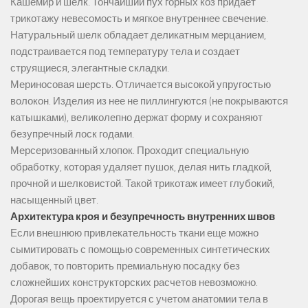
Кашемир и шелк. Тончайший пух горных коз придает
трикотажу невесомость и мягкое внутреннее свечение.
Натуральный шелк обладает деликатным мерцанием,
подстраивается под температуру тела и создает
струящиеся, элегантные складки.
Мериносовая шерсть. Отличается высокой упругостью
волокон. Изделия из нее не пиллингуются (не покрываются
катышками), великолепно держат форму и сохраняют
безупречный лоск годами.
Мерсеризованный хлопок. Проходит специальную
обработку, которая удаляет пушок, делая нить гладкой,
прочной и шелковистой. Такой трикотаж имеет глубокий,
насыщенный цвет.
Архитектура кроя и безупречность внутренних швов
Если внешнюю привлекательность ткани еще можно
сымитировать с помощью современных синтетических
добавок, то повторить премиальную посадку без
сложнейших конструкторских расчетов невозможно.
Дорогая вещь проектируется с учетом анатомии тела в