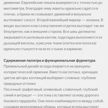
движении. Европейские лекала выверяются с точностью до
миллиметра, благодаря чему жакеты идеально садятся в
плечах, а брюки не сковывают движений и визуально
вытягивают силуэт. Второй важнейший маркер — изнанка. В
вещах высокого класса внутренняя отделка выглядит так же
безупречно, как и внешняя сторона. Все швы деликатно
закрываются шелковым кантом, подкладка выполняется из
дышащей вискозы, а рисунок ткани (клетка или полоска)
идеально стыкуется на всех стыках и карманах.
Сдержанная палитра и функциональная фурнитура
Премиальный дизайн всегда опирается на принципы
колористической гармонии. Вместо кислотных, кричащих
цветов авторы коллекций выбирают сложные, глубокие
природные оттенки.
Песочный, графитовый, оливковый, сливочный, глубокий
синий и антрацит — эти тона составляют основу дорогого
базового гардероба. Они легко комбинируются между собой,
создавая монохромные образы, которые всегда выглядят