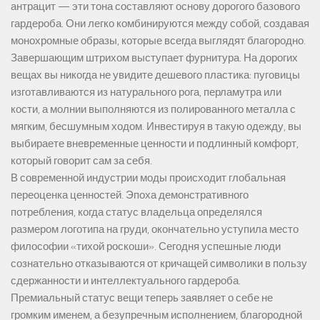
антрацит — эти тона составляют основу дорогого базового
гардероба. Они легко комбинируются между собой, создавая
монохромные образы, которые всегда выглядят благородно.
Завершающим штрихом выступает фурнитура. На дорогих
вещах вы никогда не увидите дешевого пластика: пуговицы
изготавливаются из натурального рога, перламутра или
кости, а молнии выполняются из полированного металла с
мягким, бесшумным ходом. Инвестируя в такую одежду, вы
выбираете вневременные ценности и подлинный комфорт,
который говорит сам за себя.
В современной индустрии моды происходит глобальная
переоценка ценностей. Эпоха демонстративного
потребления, когда статус владельца определялся
размером логотипа на груди, окончательно уступила место
философии «тихой роскоши». Сегодня успешные люди
сознательно отказываются от кричащей символики в пользу
сдержанности и интеллектуального гардероба.
Премиальный статус вещи теперь заявляет о себе не
громким именем, а безупречным исполнением, благородной