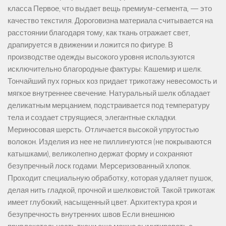
класса Первое, что выдает вещь премиум-сегмента, — это
качество текстиля. Дороговизна материала считывается на
расстоянии благодаря тому, как ткань отражает свет,
драпируется в движении и ложится по фигуре. В
производстве одежды высокого уровня используются
исключительно благородные фактуры: Кашемир и шелк.
Тончайший пух горных коз придает трикотажу невесомость и
мягкое внутреннее свечение. Натуральный шелк обладает
деликатным мерцанием, подстраивается под температуру
тела и создает струящиеся, элегантные складки.
Мериносовая шерсть. Отличается высокой упругостью
волокон. Изделия из нее не пиллингуются (не покрываются
катышками), великолепно держат форму и сохраняют
безупречный лоск годами. Мерсеризованный хлопок.
Проходит специальную обработку, которая удаляет пушок,
делая нить гладкой, прочной и шелковистой. Такой трикотаж
имеет глубокий, насыщенный цвет. Архитектура кроя и
безупречность внутренних швов Если внешнюю