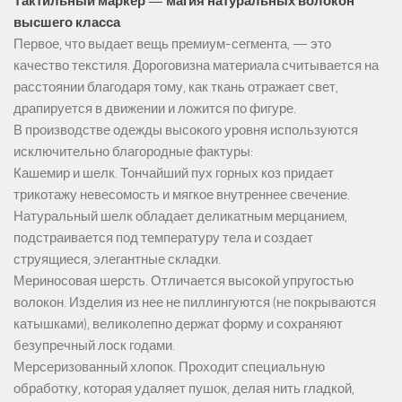
Тактильный маркер — магия натуральных волокон
высшего класса
Первое, что выдает вещь премиум-сегмента, — это
качество текстиля. Дороговизна материала считывается на
расстоянии благодаря тому, как ткань отражает свет,
драпируется в движении и ложится по фигуре.
В производстве одежды высокого уровня используются
исключительно благородные фактуры:
Кашемир и шелк. Тончайший пух горных коз придает
трикотажу невесомость и мягкое внутреннее свечение.
Натуральный шелк обладает деликатным мерцанием,
подстраивается под температуру тела и создает
струящиеся, элегантные складки.
Мериносовая шерсть. Отличается высокой упругостью
волокон. Изделия из нее не пиллингуются (не покрываются
катышками), великолепно держат форму и сохраняют
безупречный лоск годами.
Мерсеризованный хлопок. Проходит специальную
обработку, которая удаляет пушок, делая нить гладкой,