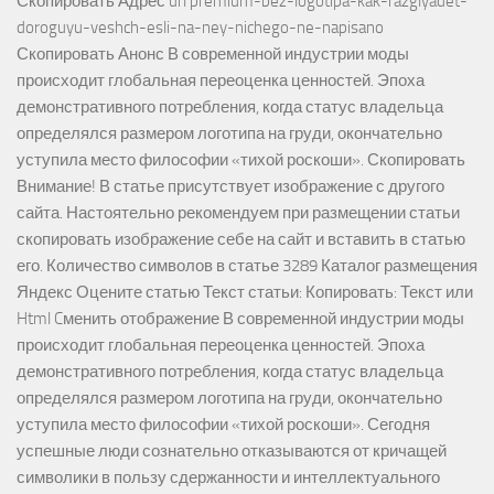
Скопировать Адрес url premium-bez-logotipa-kak-razglyadet-
doroguyu-veshch-esli-na-ney-nichego-ne-napisano
Скопировать Анонс В современной индустрии моды
происходит глобальная переоценка ценностей. Эпоха
демонстративного потребления, когда статус владельца
определялся размером логотипа на груди, окончательно
уступила место философии «тихой роскоши». Скопировать
Внимание! В статье присутствует изображение с другого
сайта. Настоятельно рекомендуем при размещении статьи
скопировать изображение себе на сайт и вставить в статью
его. Количество символов в статье 3289 Каталог размещения
Яндекс Оцените статью Текст статьи: Копировать: Текст или
Html Cменить отображение В современной индустрии моды
происходит глобальная переоценка ценностей. Эпоха
демонстративного потребления, когда статус владельца
определялся размером логотипа на груди, окончательно
уступила место философии «тихой роскоши». Сегодня
успешные люди сознательно отказываются от кричащей
символики в пользу сдержанности и интеллектуального