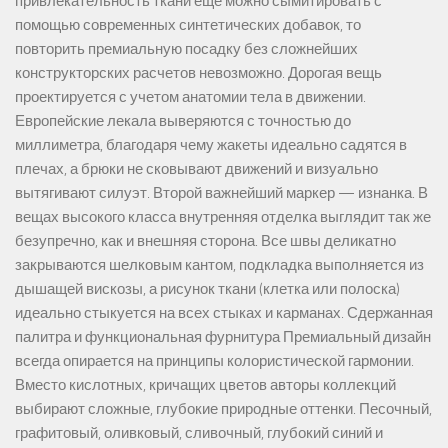
привлекательность ткани еще можно сымитировать с
помощью современных синтетических добавок, то
повторить премиальную посадку без сложнейших
конструкторских расчетов невозможно. Дорогая вещь
проектируется с учетом анатомии тела в движении.
Европейские лекала выверяются с точностью до
миллиметра, благодаря чему жакеты идеально садятся в
плечах, а брюки не сковывают движений и визуально
вытягивают силуэт. Второй важнейший маркер — изнанка. В
вещах высокого класса внутренняя отделка выглядит так же
безупречно, как и внешняя сторона. Все швы деликатно
закрываются шелковым кантом, подкладка выполняется из
дышащей вискозы, а рисунок ткани (клетка или полоска)
идеально стыкуется на всех стыках и карманах. Сдержанная
палитра и функциональная фурнитура Премиальный дизайн
всегда опирается на принципы колористической гармонии.
Вместо кислотных, кричащих цветов авторы коллекций
выбирают сложные, глубокие природные оттенки. Песочный,
графитовый, оливковый, сливочный, глубокий синий и