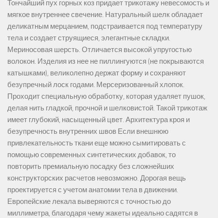
Тончайший пух горных коз придает трикотажу невесомость и
мягкое внутреннее свечение. Натуральный шелк обладает
деликатным мерцанием, подстраивается под температуру
тела и создает струящиеся, элегантные складки.
Мериносовая шерсть. Отличается высокой упругостью
волокон. Изделия из нее не пиллингуются (не покрываются
катышками), великолепно держат форму и сохраняют
безупречный лоск годами. Мерсеризованный хлопок.
Проходит специальную обработку, которая удаляет пушок,
делая нить гладкой, прочной и шелковистой. Такой трикотаж
имеет глубокий, насыщенный цвет. Архитектура кроя и
безупречность внутренних швов Если внешнюю
привлекательность ткани еще можно сымитировать с
помощью современных синтетических добавок, то
повторить премиальную посадку без сложнейших
конструкторских расчетов невозможно. Дорогая вещь
проектируется с учетом анатомии тела в движении.
Европейские лекала выверяются с точностью до
миллиметра, благодаря чему жакеты идеально садятся в