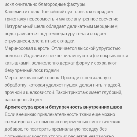
исключительно благородные фактуры:
Кашемир и шелк. Тончайший пух горных коз придает
трикотажу невесомость и мягкое внутреннее свечение.
Натуральный шелк обладает деликатным мерцанием,
подстраивается под температуру тела и создает
струящиеся, элегантные складки.
Мериносовая шерсть. Отличается высокой упругостью
волокон. Изделия из нее не пиллингуются (не покрываются
катышками), великолепно держат форму и сохраняют
безупречный лоск годами.
Мерсеризованный хлопок. Проходит специальную
обработку, которая удаляет пушок, делая нить гладкой,
прочной и шелковистой. Такой трикотаж имеет глубокий,
насыщенный цвет.
Архитектура кроя и безупречность внутренних швов
Если внешнюю привлекательность ткани еще можно
сымитировать с помощью современных синтетических
добавок, то повторить премиальную посадку без
сложнейших конструкторских расчетов невозможно.