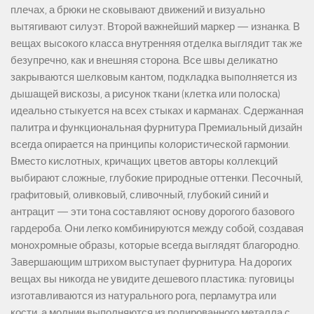
плечах, а брюки не сковывают движений и визуально
вытягивают силуэт. Второй важнейший маркер — изнанка. В
вещах высокого класса внутренняя отделка выглядит так же
безупречно, как и внешняя сторона. Все швы деликатно
закрываются шелковым кантом, подкладка выполняется из
дышащей вискозы, а рисунок ткани (клетка или полоска)
идеально стыкуется на всех стыках и карманах. Сдержанная
палитра и функциональная фурнитура Премиальный дизайн
всегда опирается на принципы колористической гармонии.
Вместо кислотных, кричащих цветов авторы коллекций
выбирают сложные, глубокие природные оттенки. Песочный,
графитовый, оливковый, сливочный, глубокий синий и
антрацит — эти тона составляют основу дорогого базового
гардероба. Они легко комбинируются между собой, создавая
монохромные образы, которые всегда выглядят благородно.
Завершающим штрихом выступает фурнитура. На дорогих
вещах вы никогда не увидите дешевого пластика: пуговицы
изготавливаются из натурального рога, перламутра или
кости, а молнии выполняются из полированного металла с