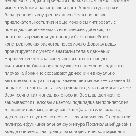
делая нить гладкой, прочной и шелковистой. Такой трикотаж
имеет глубокий, насыщенный цвет. Архитектура кроя и
безупречность внутренних швов Если внешнюю
привлекательность ткани еще можно сымитировать с
помощью современных синтетических добавок, то
повторить премиальную посадку без сложнейших
конструкторских расчетов невозможно. Дорогая вещь
проектируется с учетом анатомии тела в движении.
Европейские лекала выверяются с точностью до
миллиметра, благодаря чему жакеты идеально садятся в
плечах, а брюки не сковывают движений и визуально
вытягивают силуэт. Второй важнейший маркер — изнанка. В
вещах высокого класса внутренняя отделка выглядит так же
безупречно, как и внешняя сторона. Все швы деликатно
закрываются шелковым кантом, подкладка выполняется из
дышащей вискозы, а рисунок ткани (клетка или полоска)
идеально стыкуется на всех стыках и карманах. Сдержанная
палитра и функциональная фурнитура Премиальный дизайн
всегда опирается на принципы колористической гармонии.