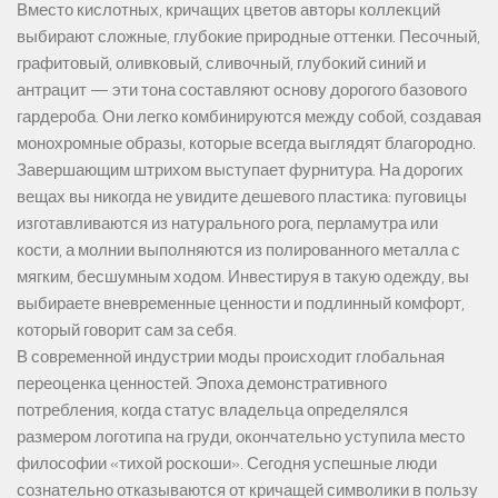
Вместо кислотных, кричащих цветов авторы коллекций
выбирают сложные, глубокие природные оттенки. Песочный,
графитовый, оливковый, сливочный, глубокий синий и
антрацит — эти тона составляют основу дорогого базового
гардероба. Они легко комбинируются между собой, создавая
монохромные образы, которые всегда выглядят благородно.
Завершающим штрихом выступает фурнитура. На дорогих
вещах вы никогда не увидите дешевого пластика: пуговицы
изготавливаются из натурального рога, перламутра или
кости, а молнии выполняются из полированного металла с
мягким, бесшумным ходом. Инвестируя в такую одежду, вы
выбираете вневременные ценности и подлинный комфорт,
который говорит сам за себя.
В современной индустрии моды происходит глобальная
переоценка ценностей. Эпоха демонстративного
потребления, когда статус владельца определялся
размером логотипа на груди, окончательно уступила место
философии «тихой роскоши». Сегодня успешные люди
сознательно отказываются от кричащей символики в пользу