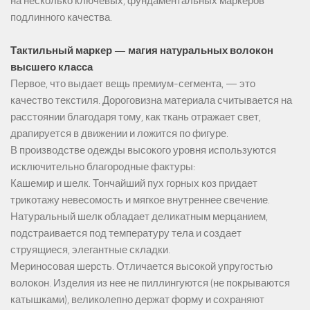
на несколько ключевых, фундаментальных маркеров
подлинного качества.
Тактильный маркер — магия натуральных волокон
высшего класса
Первое, что выдает вещь премиум-сегмента, — это
качество текстиля. Дороговизна материала считывается на
расстоянии благодаря тому, как ткань отражает свет,
драпируется в движении и ложится по фигуре.
В производстве одежды высокого уровня используются
исключительно благородные фактуры:
Кашемир и шелк. Тончайший пух горных коз придает
трикотажу невесомость и мягкое внутреннее свечение.
Натуральный шелк обладает деликатным мерцанием,
подстраивается под температуру тела и создает
струящиеся, элегантные складки.
Мериносовая шерсть. Отличается высокой упругостью
волокон. Изделия из нее не пиллингуются (не покрываются
катышками), великолепно держат форму и сохраняют