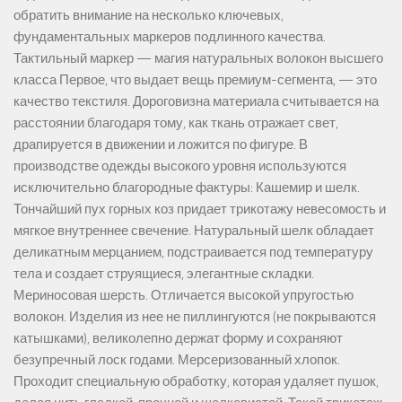
обратить внимание на несколько ключевых,
фундаментальных маркеров подлинного качества.
Тактильный маркер — магия натуральных волокон высшего
класса Первое, что выдает вещь премиум-сегмента, — это
качество текстиля. Дороговизна материала считывается на
расстоянии благодаря тому, как ткань отражает свет,
драпируется в движении и ложится по фигуре. В
производстве одежды высокого уровня используются
исключительно благородные фактуры: Кашемир и шелк.
Тончайший пух горных коз придает трикотажу невесомость и
мягкое внутреннее свечение. Натуральный шелк обладает
деликатным мерцанием, подстраивается под температуру
тела и создает струящиеся, элегантные складки.
Мериносовая шерсть. Отличается высокой упругостью
волокон. Изделия из нее не пиллингуются (не покрываются
катышками), великолепно держат форму и сохраняют
безупречный лоск годами. Мерсеризованный хлопок.
Проходит специальную обработку, которая удаляет пушок,