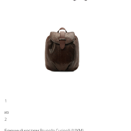
1
из
2
Брючный костюм Brunello Cucinelli (ЦУМ)