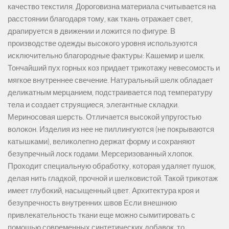
качество текстиля. Дороговизна материала считывается на
расстоянии благодаря тому, как ткань отражает свет,
драпируется в движении и ложится по фигуре. В
производстве одежды высокого уровня используются
исключительно благородные фактуры: Кашемир и шелк.
Тончайший пух горных коз придает трикотажу невесомость и
мягкое внутреннее свечение. Натуральный шелк обладает
деликатным мерцанием, подстраивается под температуру
тела и создает струящиеся, элегантные складки.
Мериносовая шерсть. Отличается высокой упругостью
волокон. Изделия из нее не пиллингуются (не покрываются
катышками), великолепно держат форму и сохраняют
безупречный лоск годами. Мерсеризованный хлопок.
Проходит специальную обработку, которая удаляет пушок,
делая нить гладкой, прочной и шелковистой. Такой трикотаж
имеет глубокий, насыщенный цвет. Архитектура кроя и
безупречность внутренних швов Если внешнюю
привлекательность ткани еще можно сымитировать с
помощью современных синтетических добавок, то