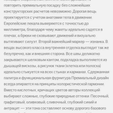
повторить премиальную посадку без сложнейших
конструкторских расчетов невозможно. Дорогая вещь
проектируется с учетом анатомии тела в движении.
Европейские лекала выверяются с точностью до
миллиметра, благодаря чему жакеты идеально садятся в
плечах, а брюки не сковывают движений и визуально
вытягивают силуэт. Второй важнейший маркер — изнанка. В
вещах высокого класса внутренняя отделка выглядит так же
безупречно, как и внешняя сторона. Все швы деликатно
закрываются шелковым кантом, подкладка выполняется из
дышащей вискозы, а рисунок ткани (клетка или полоска)
идеально стыкуется на всех стыках и карманах. Сдержанная
палитра и функциональная фурнитура Премиальный дизайн
всегда опирается на принципы колористической гармонии.
Вместо кислотных, кричащих цветов авторы коллекций
выбирают сложные, глубокие природные оттенки. Песочный,
графитовый, оливковый, сливочный, глубокий синий и
антрацит — эти тона составляют основу дорогого базового