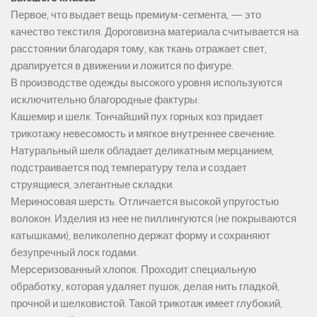
Первое, что выдает вещь премиум-сегмента, — это
качество текстиля. Дороговизна материала считывается на
расстоянии благодаря тому, как ткань отражает свет,
драпируется в движении и ложится по фигуре.
В производстве одежды высокого уровня используются
исключительно благородные фактуры:
Кашемир и шелк. Тончайший пух горных коз придает
трикотажу невесомость и мягкое внутреннее свечение.
Натуральный шелк обладает деликатным мерцанием,
подстраивается под температуру тела и создает
струящиеся, элегантные складки.
Мериносовая шерсть. Отличается высокой упругостью
волокон. Изделия из нее не пиллингуются (не покрываются
катышками), великолепно держат форму и сохраняют
безупречный лоск годами.
Мерсеризованный хлопок. Проходит специальную
обработку, которая удаляет пушок, делая нить гладкой,
прочной и шелковистой. Такой трикотаж имеет глубокий,