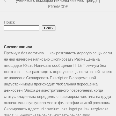
учеников с помощью технологий :: РБК Тренды |
ETOVMODE
Поиск
Поиск
Свежие записи
Премиум без логотипа — как разглядеть дорогую вещь, если
на ней ничего не написано Скопировать Размещена на
площадке 90is.ru Написать сообщение TITLE Премиум без
логотипа — как разглядеть дорогую вещь, если на ней ничего
не написано Скопировать Description В современной
индустрии моды происходит глобальная переоценка
ценностей. Эпоха демонстративного потребления, когда
статус владельца определялся размером логотипа на груди,
окончательно уступила место философии «тихой роскоши».
Скопировать Адрес url premium-bez-logotipa-kak-razglyadet-
doroguyu-veshch-esli-na-ney-nichego-ne-napisano