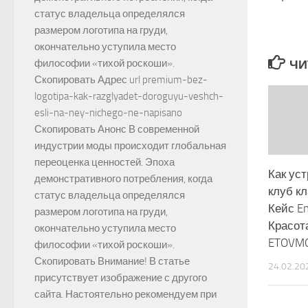
статус владельца определялся
размером логотипа на груди,
окончательно уступила место
ЧИ
философии «тихой роскоши».
Скопировать Адрес url premium-bez-
logotipa-kak-razglyadet-doroguyu-veshch-
esli-na-ney-nichego-ne-napisano
Скопировать Анонс В современной
индустрии моды происходит глобальная
переоценка ценностей. Эпоха
Как ус
демонстративного потребления, когда
клуб к
статус владельца определялся
Кейс En
размером логотипа на груди,
Красота
окончательно уступила место
ETOVM
философии «тихой роскоши».
Скопировать Внимание! В статье
24.02.20
присутствует изображение с другого
сайта. Настоятельно рекомендуем при