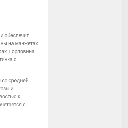
и обеспечит
аны на манжетах
рах. Горловина
тинка с
 со средней
козы и
востью к
четается с