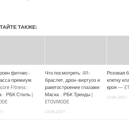
ТАЙТЕ ТАКЖЕ:
троен фитнес-
Что посмотреть: AR-
Розовая б
ласса премиум.
браслет, дрон-виртуоз и
клетку кл
core Fitness ::
ракетостроение глазами
кроя — 
 :: РБК Стиль |
Маска :: РБК Тренды |
23.04.2021
ODE
ETOVMODE
21
22.04.2021