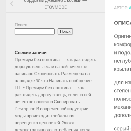
бордовый джемпер с косами —
ETOVMODE
АВТОР:
ОПИС
Поиск
Поиск
Оригин
комфор
и подо
Свежие записи
Премиум без логотипа — как разглядеть
неглуб
дорогую вещь, если на ней ничего не
крыла
написано Скопировать Размещена на
площадке 90is.ru Написать сообщение
Для из
TITLE Премиум без логотипа — как
степен
разглядеть дорогую вещь, если на ней
полиэс
ничего не написано Скопировать
механи
Description В современной индустрии
дополн
моды происходит глобальная
переоценка ценностей. Эпоха
серый 
демонстративного потребления, когда