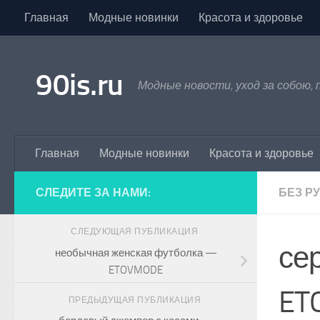
Главная
Модные новинки
Красота и здоровье
Skip to content
90is.ru
Модные новости, уход за собою,
Главная
Модные новинки
Красота и здоровье
СЛЕДИТЕ ЗА НАМИ:
БЕЗ Р
СЛЕДУЮЩАЯ ПУБЛИКАЦИЯ
се
необычная женская футболка —
ETOVMODE
ET
ПРЕДЫДУЩАЯ ПУБЛИКАЦИЯ