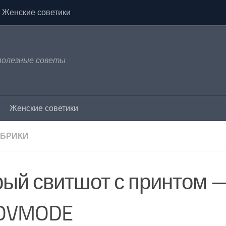
Женские советики
 полезные советы
Женские советики
УБРИКИ
рый свитшот с принтом 
OVMODE