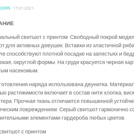
ADMIN
·
17.01.2021
АНИЕ
альный свитшот с принтом. Свободный покрой модел
т для активных девушек. Вставки из эластичной риб
ле способствуют плотной посадке на запястьях и бед
окая, округлой формы. На груди красуется черная кар
тым насекомым.
готовления наряда использована двунитка. Материал
ью растяжимости включает в состав нити хлопка, вис
тера. Прочная ткань отличается повышенной устойчи
ческим повреждениям. Серый свитшот гармонично со
ительными элементами гардероба любых цветов.
свитшот с принтом