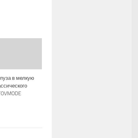
луза в мелкую
ассического
ETOVMODE