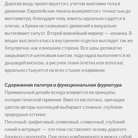
Дорогая вещь проектируется с учетом анатомии тела в
движении. Европейские лекала выверяются с точностью до
миллиметра, благодаря чему жакеты идеально садятся в
плечах, а брюки не сковывают движений и визуально
вытягивают силуэт. Второй важнейший маркер — изнанка. В
вещах высокого класса внутренняя отделка выглядит так же
безупречно, как и внешняя сторона. Все швы деликатно
закрываются шелковым кантом, подкладка выполняется из
дышащей вискозы, а рисунок ткани (клетка или полоска)
идеально стыкуется на всех стыках и карманах.
Сдержанная палитра и функциональная фурнитура
Премиальный дизайн всегда опирается на принципы
колористической гармонии. Вместо кислотных, кричащих
цветов авторы коллекций выбирают сложные, глубокие
природные оттенки.
Песочный, графитовый, оливковый, сливочный, глубокий
синий и антрацит — эти тона составляют основу дорогого
базового гардероба. Они легко комбинируются между собой,