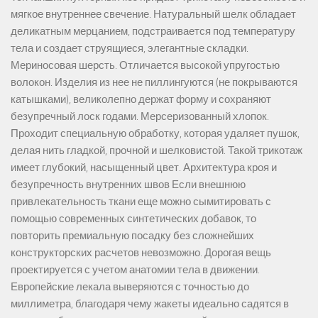
мягкое внутреннее свечение. Натуральный шелк обладает
деликатным мерцанием, подстраивается под температуру
тела и создает струящиеся, элегантные складки.
Мериносовая шерсть. Отличается высокой упругостью
волокон. Изделия из нее не пиллингуются (не покрываются
катышками), великолепно держат форму и сохраняют
безупречный лоск годами. Мерсеризованный хлопок.
Проходит специальную обработку, которая удаляет пушок,
делая нить гладкой, прочной и шелковистой. Такой трикотаж
имеет глубокий, насыщенный цвет. Архитектура кроя и
безупречность внутренних швов Если внешнюю
привлекательность ткани еще можно сымитировать с
помощью современных синтетических добавок, то
повторить премиальную посадку без сложнейших
конструкторских расчетов невозможно. Дорогая вещь
проектируется с учетом анатомии тела в движении.
Европейские лекала выверяются с точностью до
миллиметра, благодаря чему жакеты идеально садятся в