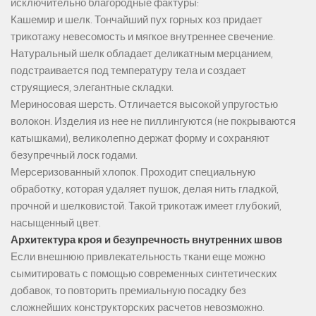
исключительно благородные фактуры:
Кашемир и шелк. Тончайший пух горных коз придает
трикотажу невесомость и мягкое внутреннее свечение.
Натуральный шелк обладает деликатным мерцанием,
подстраивается под температуру тела и создает
струящиеся, элегантные складки.
Мериносовая шерсть. Отличается высокой упругостью
волокон. Изделия из нее не пиллингуются (не покрываются
катышками), великолепно держат форму и сохраняют
безупречный лоск годами.
Мерсеризованный хлопок. Проходит специальную
обработку, которая удаляет пушок, делая нить гладкой,
прочной и шелковистой. Такой трикотаж имеет глубокий,
насыщенный цвет.
Архитектура кроя и безупречность внутренних швов
Если внешнюю привлекательность ткани еще можно
сымитировать с помощью современных синтетических
добавок, то повторить премиальную посадку без
сложнейших конструкторских расчетов невозможно.