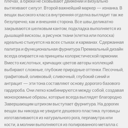
плечах, а брюки не сковывают движений и визуально
вытягивают силуэт. Второй важнейший маркер — изнанка. В
вещах высокого класса внутренняя отделка выглядит так же
безупречно, как и внешняя сторона. Все швы деликатно
закрываются шелковым кантом, подкладка выполняется из
дышащей вискозы, а рисунок ткани (клетка или полоска)
идеально стыкуется на всех стыках и карманах. Сдержанная
палитра и функциональная фурнитура Премиальный дизайн
всегда опирается на принципы колористической гармонии.
Вместо кислотных, кричащих цветов авторы коллекций
выбирают сложные, глубокие природные оттенки. Песочный,
графитовый, оливковый, сливочный, глубокий синий и
антрацит — эти тона составляют основу дорогого базового
гардероба. Они легко комбинируются между собой, создавая
монохромные образы, которые всегда выглядят благородно.
Завершающим штрихом выступает фурнитура. На дорогих
вещах вы никогда не увидите дешевого пластика: пуговицы
изготавливаются из натурального рога, перламутра или
кости, а молнии выполняются из полированного металла с