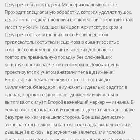
безупречный лоск годами. Мерсеризованный хлопок.
Проходит специальную обработку, которая удаляет пушок,
делая нить гладкой, прочной и шелковистой. Такой трикотаж
имеет глубокий, насыщенный цвет. Архитектура кроя и
безупречность внутренних швов Если внешнюю
привлекательность ткани еще можно сымитировать с
помощью современных синтетических добавок, то
повторить премиальную посадку без сложнейших
конструкторских расчетов невозможно. Дорогая вещь
проектируется с учетом анатомии тела в движении.
Европейские лекала выверяются с точностью до
миллиметра, благодаря чему жакеты идеально садятся в
плечах, а брюки не сковывают движений и визуально
вытягивают силуэт. Второй важнейший маркер — изнанка. В
вещах высокого класса внутренняя отделка выглядит так же
безупречно, как и внешняя сторона. Все швы деликатно
закрываются шелковым кантом, подкладка выполняется из
дышащей вискозы, а рисунок ткани (клетка или полоска)
идеально стыкуется на всех стыках и карманах. Сдержанная