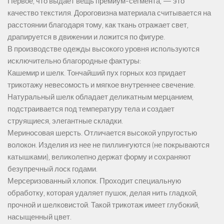
Первое, что выдает вещь премиум-сегмента, — это
качество текстиля. Дороговизна материала считывается на
расстоянии благодаря тому, как ткань отражает свет,
драпируется в движении и ложится по фигуре.
В производстве одежды высокого уровня используются
исключительно благородные фактуры:
Кашемир и шелк. Тончайший пух горных коз придает
трикотажу невесомость и мягкое внутреннее свечение.
Натуральный шелк обладает деликатным мерцанием,
подстраивается под температуру тела и создает
струящиеся, элегантные складки.
Мериносовая шерсть. Отличается высокой упругостью
волокон. Изделия из нее не пиллингуются (не покрываются
катышками), великолепно держат форму и сохраняют
безупречный лоск годами.
Мерсеризованный хлопок. Проходит специальную
обработку, которая удаляет пушок, делая нить гладкой,
прочной и шелковистой. Такой трикотаж имеет глубокий,
насыщенный цвет.