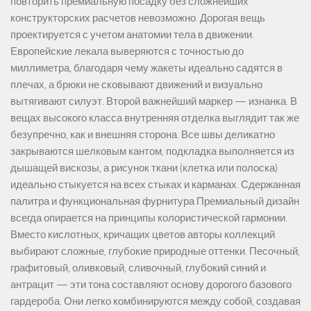
повторить премиальную посадку без сложнейших
конструкторских расчетов невозможно. Дорогая вещь
проектируется с учетом анатомии тела в движении.
Европейские лекала выверяются с точностью до
миллиметра, благодаря чему жакеты идеально садятся в
плечах, а брюки не сковывают движений и визуально
вытягивают силуэт. Второй важнейший маркер — изнанка. В
вещах высокого класса внутренняя отделка выглядит так же
безупречно, как и внешняя сторона. Все швы деликатно
закрываются шелковым кантом, подкладка выполняется из
дышащей вискозы, а рисунок ткани (клетка или полоска)
идеально стыкуется на всех стыках и карманах. Сдержанная
палитра и функциональная фурнитура Премиальный дизайн
всегда опирается на принципы колористической гармонии.
Вместо кислотных, кричащих цветов авторы коллекций
выбирают сложные, глубокие природные оттенки. Песочный,
графитовый, оливковый, сливочный, глубокий синий и
антрацит — эти тона составляют основу дорогого базового
гардероба. Они легко комбинируются между собой, создавая