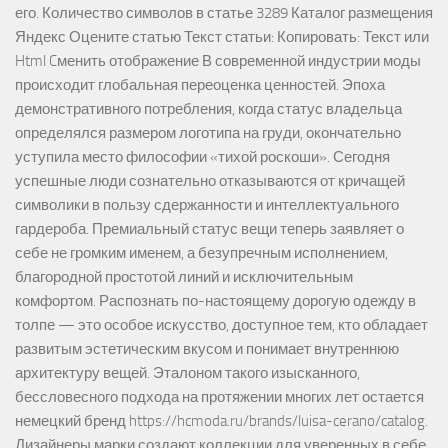
его. Количество символов в статье 3289 Каталог размещения
Яндекс Оцените статью Текст статьи: Копировать: Текст или
Html Cменить отображение В современной индустрии моды
происходит глобальная переоценка ценностей. Эпоха
демонстративного потребления, когда статус владельца
определялся размером логотипа на груди, окончательно
уступила место философии «тихой роскоши». Сегодня
успешные люди сознательно отказываются от кричащей
символики в пользу сдержанности и интеллектуального
гардероба. Премиальный статус вещи теперь заявляет о
себе не громким именем, а безупречным исполнением,
благородной простотой линий и исключительным
комфортом. Распознать по-настоящему дорогую одежду в
толпе — это особое искусство, доступное тем, кто обладает
развитым эстетическим вкусом и понимает внутреннюю
архитектуру вещей. Эталоном такого изысканного,
бессловесного подхода на протяжении многих лет остается
немецкий бренд https://hcmoda.ru/brands/luisa-cerano/catalog.
Дизайнеры марки создают коллекции для уверенных в себе