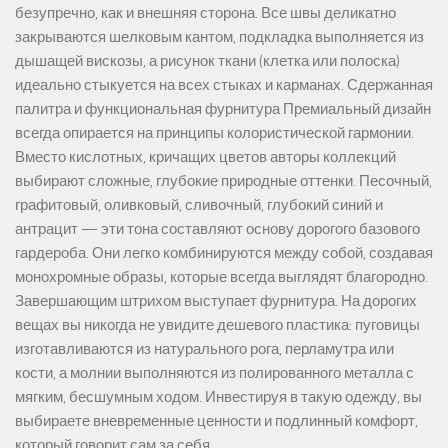
безупречно, как и внешняя сторона. Все швы деликатно
закрываются шелковым кантом, подкладка выполняется из
дышащей вискозы, а рисунок ткани (клетка или полоска)
идеально стыкуется на всех стыках и карманах. Сдержанная
палитра и функциональная фурнитура Премиальный дизайн
всегда опирается на принципы колористической гармонии.
Вместо кислотных, кричащих цветов авторы коллекций
выбирают сложные, глубокие природные оттенки. Песочный,
графитовый, оливковый, сливочный, глубокий синий и
антрацит — эти тона составляют основу дорогого базового
гардероба. Они легко комбинируются между собой, создавая
монохромные образы, которые всегда выглядят благородно.
Завершающим штрихом выступает фурнитура. На дорогих
вещах вы никогда не увидите дешевого пластика: пуговицы
изготавливаются из натурального рога, перламутра или
кости, а молнии выполняются из полированного металла с
мягким, бесшумным ходом. Инвестируя в такую одежду, вы
выбираете вневременные ценности и подлинный комфорт,
который говорит сам за себя.