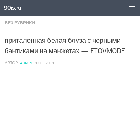
90is.ru
Skip to content
БЕЗ РУБРИКИ
приталенная белая блуза с черными
бантиками на манжетах — ETOVMODE
АВТОР:
ADMIN
·
17.01.2021