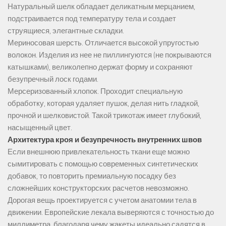
Натуральный шелк обладает деликатным мерцанием,
подстраивается под температуру тела и создает
струящиеся, элегантные складки.
Мериносовая шерсть. Отличается высокой упругостью
волокон. Изделия из нее не пиллингуются (не покрываются
катышками), великолепно держат форму и сохраняют
безупречный лоск годами.
Мерсеризованный хлопок. Проходит специальную
обработку, которая удаляет пушок, делая нить гладкой,
прочной и шелковистой. Такой трикотаж имеет глубокий,
насыщенный цвет.
Архитектура кроя и безупречность внутренних швов
Если внешнюю привлекательность ткани еще можно
сымитировать с помощью современных синтетических
добавок, то повторить премиальную посадку без
сложнейших конструкторских расчетов невозможно.
Дорогая вещь проектируется с учетом анатомии тела в
движении. Европейские лекала выверяются с точностью до
миллиметра, благодаря чему жакеты идеально садятся в