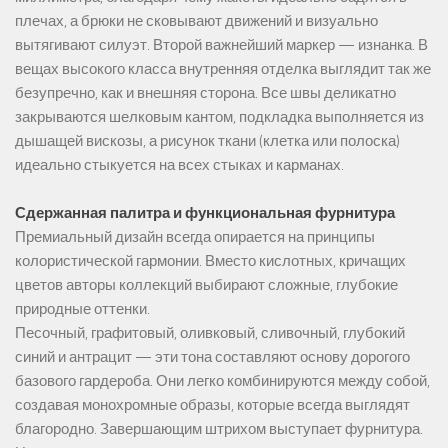
плечах, а брюки не сковывают движений и визуально
вытягивают силуэт. Второй важнейший маркер — изнанка. В
вещах высокого класса внутренняя отделка выглядит так же
безупречно, как и внешняя сторона. Все швы деликатно
закрываются шелковым кантом, подкладка выполняется из
дышащей вискозы, а рисунок ткани (клетка или полоска)
идеально стыкуется на всех стыках и карманах.
Сдержанная палитра и функциональная фурнитура
Премиальный дизайн всегда опирается на принципы
колористической гармонии. Вместо кислотных, кричащих
цветов авторы коллекций выбирают сложные, глубокие
природные оттенки.
Песочный, графитовый, оливковый, сливочный, глубокий
синий и антрацит — эти тона составляют основу дорогого
базового гардероба. Они легко комбинируются между собой,
создавая монохромные образы, которые всегда выглядят
благородно. Завершающим штрихом выступает фурнитура.