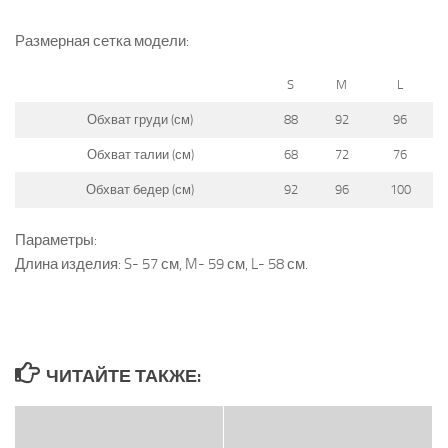
Размерная сетка модели:
S
M
L
Обхват груди (см)
88
92
96
Обхват талии (см)
68
72
76
Обхват бедер (см)
92
96
100
Параметры:
Длина изделия: S- 57 см, M- 59 см, L- 58 см.
ЧИТАЙТЕ ТАКЖЕ: