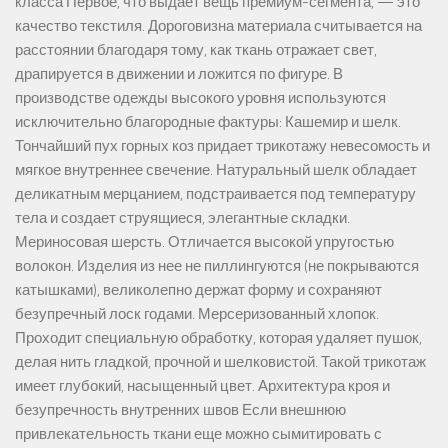
класса Первое, что выдает вещь премиум-сегмента, — это
качество текстиля. Дороговизна материала считывается на
расстоянии благодаря тому, как ткань отражает свет,
драпируется в движении и ложится по фигуре. В
производстве одежды высокого уровня используются
исключительно благородные фактуры: Кашемир и шелк.
Тончайший пух горных коз придает трикотажу невесомость и
мягкое внутреннее свечение. Натуральный шелк обладает
деликатным мерцанием, подстраивается под температуру
тела и создает струящиеся, элегантные складки.
Мериносовая шерсть. Отличается высокой упругостью
волокон. Изделия из нее не пиллингуются (не покрываются
катышками), великолепно держат форму и сохраняют
безупречный лоск годами. Мерсеризованный хлопок.
Проходит специальную обработку, которая удаляет пушок,
делая нить гладкой, прочной и шелковистой. Такой трикотаж
имеет глубокий, насыщенный цвет. Архитектура кроя и
безупречность внутренних швов Если внешнюю
привлекательность ткани еще можно сымитировать с