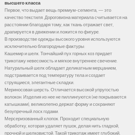
высшего класса
Первое, что выдает вещь премиум-сегмента, — это
качество текстиля. Дороговизна материала считывается на
расстоянии благодаря тому, как ткань отражает свет,
драпируется в движении и ложится по фигуре.
В производстве одежды высокого уровня используются
исключительно благородные фактуры:
Кашемир и шелк. Тончайший пух горных коз придает
трикотажу невесомость и мягкое внутреннее свечение.
Натуральный шелк обладает деликатным мерцанием,
подстраивается под температуру тела и создает
струящиеся, элегантные складки.
Мериносовая шерсть. Отличается высокой упругостью
волокон. Изделия из нее не пиллингуются (не покрываются
катышками), великолепно держат форму и сохраняют
безупречный лоск годами.
Мерсеризованный хлопок. Проходит специальную
обработку, которая удаляет пушок, делая нить гладкой,
прочной и шелковистой. Такой трикотаж имеет глубокий,