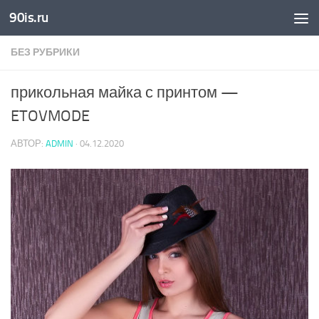
90is.ru
Skip to content
БЕЗ РУБРИКИ
прикольная майка с принтом —
ETOVMODE
АВТОР:
ADMIN
·
04.12.2020