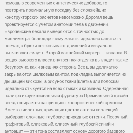
помощью современных синтетических добавок, то
повторить премиальную посадку без сложнейших
конструкторских расчетов невозможно. Дорогая вещь
проектируется с учетом анатомии тела в движении.
Европейские лекала выверяются с точностью до
миллиметра, благодаря чему жакеты идеально садятся в
плечах, а брюки не сковывают движений и визуально
вытягивают силуэт. Второй важнейший маркер — изнанка. В
вещах высокого класса внутренняя отделка выглядит так же
безупречно, как и внешняя сторона. Все швы деликатно
закрываются шелковым кантом, подкладка выполняется из
дышащей вискозы, а рисунок ткани (клетка или полоска)
идеально стыкуется на всех стыках и карманах. Сдержанная
палитра и функциональная фурнитура Премиальный дизайн
всегда опирается на принципы колористической гармонии.
Вместо кислотных, кричащих цветов авторы коллекций
выбирают сложные, глубокие природные оттенки. Песочный,
графитовый, оливковый, сливочный, глубокий синий и
антрацит — эти тона составляют основу дорогого базового