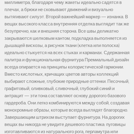
миллиметра, благодаря чему жакеты идеально садятся в
плечах, а брюки не сковывают движений и визуально
вытягивают силуэт. Второй важнейший маркер — изнанка. В
вещах высокого класса внутренняя отделка выглядит так же
безупречно, как и внешняя сторона. Все швы деликатно
закрываются шелковым кантом, подкладка выполняется из
дышащей вискозы, а рисунок ткани (клетка или полоска)
идеально стыкуется на всех стыках и карманах. Сдержанная
палитра и функциональная фурнитура Премиальный дизайн
всегда опирается на принципы колористической гармонии.
Вместо кислотных, кричащих цветов авторы коллекций
выбирают сложные, глубокие природные оттенки. Песочный,
графитовый, оливковый, сливочный, глубокий синий и
антрацит — эти тона составляют основу дорогого базового
гардероба. Они легко комбинируются между собой, создавая
монохромные образы, которые всегда выглядят благородно.
Завершающим штрихом выступает фурнитура. На дорогих
вещах вы никогда не увидите дешевого пластика: пуговицы
изготавливаются из натурального рога, перламутра или