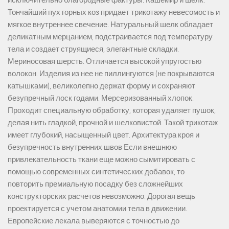
исключительно благородные фактуры: Кашемир и шелк.
Тончайший пух горных коз придает трикотажу невесомость и
мягкое внутреннее свечение. Натуральный шелк обладает
деликатным мерцанием, подстраивается под температуру
тела и создает струящиеся, элегантные складки.
Мериносовая шерсть. Отличается высокой упругостью
волокон. Изделия из нее не пиллингуются (не покрываются
катышками), великолепно держат форму и сохраняют
безупречный лоск годами. Мерсеризованный хлопок.
Проходит специальную обработку, которая удаляет пушок,
делая нить гладкой, прочной и шелковистой. Такой трикотаж
имеет глубокий, насыщенный цвет. Архитектура кроя и
безупречность внутренних швов Если внешнюю
привлекательность ткани еще можно сымитировать с
помощью современных синтетических добавок, то
повторить премиальную посадку без сложнейших
конструкторских расчетов невозможно. Дорогая вещь
проектируется с учетом анатомии тела в движении.
Европейские лекала выверяются с точностью до