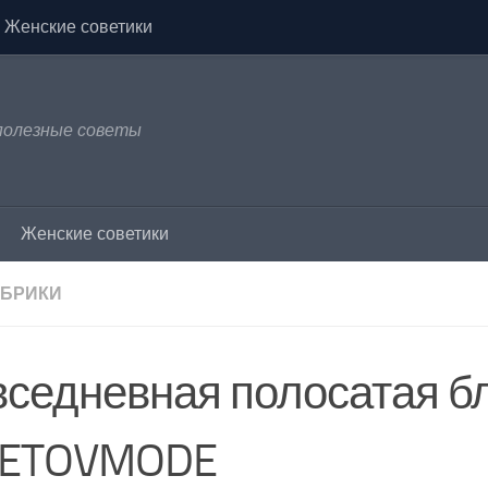
Женские советики
 полезные советы
Женские советики
УБРИКИ
вседневная полосатая б
ETOVMODE