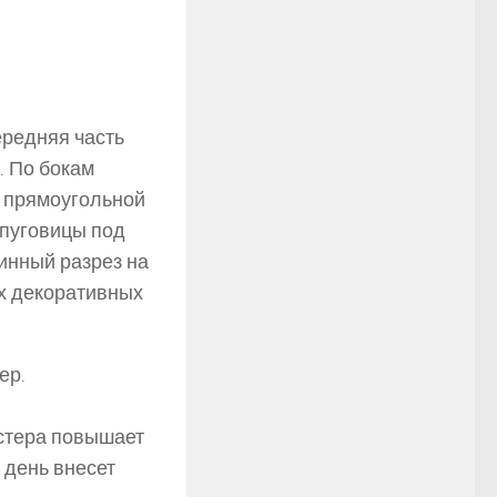
ередняя часть
. По бокам
а прямоугольной
 пуговицы под
инный разрез на
ех декоративных
ер.
стера повышает
 день внесет