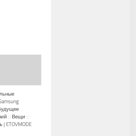
альные
Samsung
будущее
ий :: Вещи ::
ь | ETOVMODE