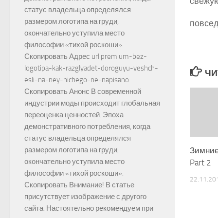
свежую
статус владельца определялся
размером логотипа на груди,
повсед
окончательно уступила место
философии «тихой роскоши».
Скопировать Адрес url premium-bez-
logotipa-kak-razglyadet-doroguyu-veshch-
ЧИ
esli-na-ney-nichego-ne-napisano
Скопировать Анонс В современной
индустрии моды происходит глобальная
переоценка ценностей. Эпоха
демонстративного потребления, когда
статус владельца определялся
Зимние
размером логотипа на груди,
окончательно уступила место
Part 2
философии «тихой роскоши».
22.11.20
Скопировать Внимание! В статье
присутствует изображение с другого
сайта. Настоятельно рекомендуем при