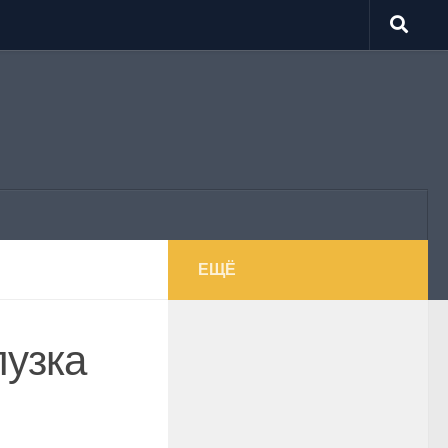
ЕЩЁ
лузка