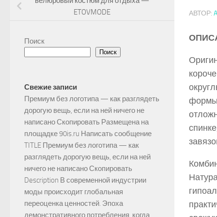
велюровый костюм для отдыха —
ETOVMODE
АВТОР:
ОПИС
Поиск
Поиск
Оригин
короче
округл
Свежие записи
Премиум без логотипа — как разглядеть
формы.
дорогую вещь, если на ней ничего не
отложн
написано Скопировать Размещена на
спинке
площадке 90is.ru Написать сообщение
завязо
TITLE Премиум без логотипа — как
разглядеть дорогую вещь, если на ней
Комбин
ничего не написано Скопировать
Натура
Description В современной индустрии
гипоал
моды происходит глобальная
практи
переоценка ценностей. Эпоха
демонстративного потребления, когда