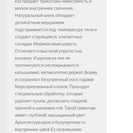
коз придает трикотажу невесомость и
мягкое внутреннее свечение.
Натуральный шелк обладает
деликатным мерцанием,
подстраивается под температуру тела и
создает струящиеся, элегантные
складки. Мериносовая шерсть.
Отличается высокой упругостью
волокон. Изделия из нее не
пиллингуются (не покрываются
катышками), великолепно держат форму
и сохраняют безупречный лоск годами.
Мерсеризованный хлопок. Проходит
специальную обработку, которая
удаляет пушок, делая нить гладкой,
прочной и шелковистой. Такой трикотаж
имеет глубокий, насыщенный цвет.
Архитектура кроя и безупречность
внутренних швов Если внешнюю