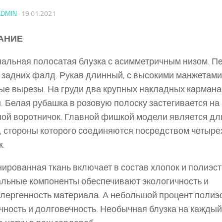
ADMIN
·
19.01.2021
АНИЕ
альная полосатая блузка с асимметричным низом. П
 задних фалд. Рукав длинный, с высокими манжетами
ые вырезы. На груди два крупных накладных карман
 Белая рубашка в розовую полоску застегивается на
ой воротничок. Главной фишкой модели является дл
, стороны которого соединяются посредством четыр
к.
ированная ткань включает в состав хлопок и полиэст
льные компоненты обеспечивают экологичность и
лергенность материала. А небольшой процент полиэ
чность и долговечность. Необычная блузка на каждый