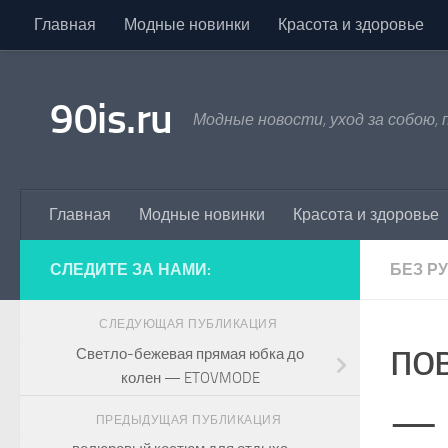
Главная
Модные новинки
Красота и здоровье
Skip to content
90is.ru
Модные новости, уход за собою,
Главная
Модные новинки
Красота и здоровье
СЛЕДИТЕ ЗА НАМИ:
БЕЗ Р
СЛЕДУЮЩАЯ ПУБЛИКАЦИЯ
по
Светло-бежевая прямая юбка до
колен — ETOVMODE
— 
ПРЕДЫДУЩАЯ ПУБЛИКАЦИЯ