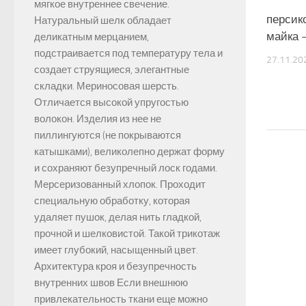
мягкое внутреннее свечение.
персик
Натуральный шелк обладает
майка
деликатным мерцанием,
подстраивается под температуру тела и
27.11.20
создает струящиеся, элегантные
складки. Мериносовая шерсть.
Отличается высокой упругостью
волокон. Изделия из нее не
пиллингуются (не покрываются
катышками), великолепно держат форму
и сохраняют безупречный лоск годами.
Мерсеризованный хлопок. Проходит
специальную обработку, которая
удаляет пушок, делая нить гладкой,
прочной и шелковистой. Такой трикотаж
имеет глубокий, насыщенный цвет.
Архитектура кроя и безупречность
внутренних швов Если внешнюю
привлекательность ткани еще можно