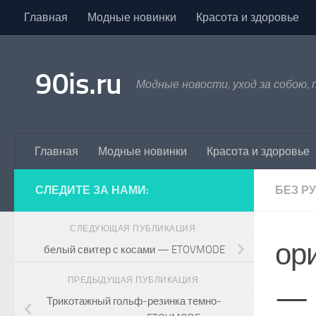
Главная
Модные новинки
Красота и здоровье
Skip to content
90is.ru
Модные новости, уход за собою,
Главная
Модные новинки
Красота и здоровье
СЛЕДИТЕ ЗА НАМИ:
БЕЗ Р
СЛЕДУЮЩАЯ ПУБЛИКАЦИЯ
ор
белый свитер с косами — ETOVMODE
ПРЕДЫДУЩАЯ ПУБЛИКАЦИЯ
— 
Трикотажный гольф-резинка темно-