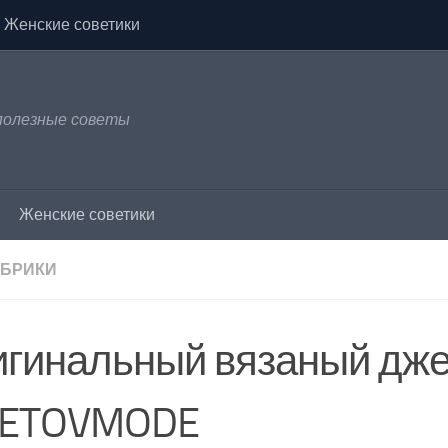
Женские советики
 полезные советы
Женские советики
УБРИКИ
игинальный вязаный дж
ETOVMODE