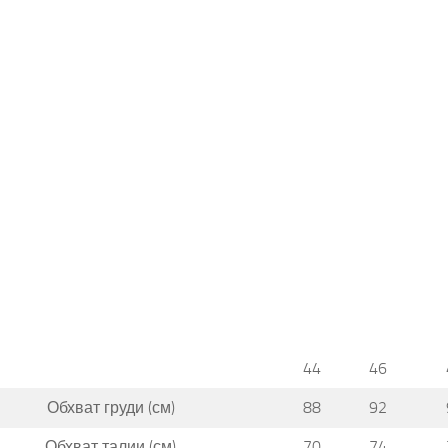
44
46
Обхват груди (см)
88
92
Обхват талии (см)
70
74