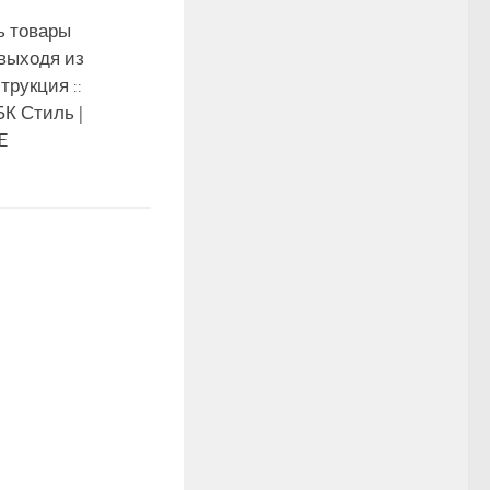
ь товары
 выходя из
трукция ::
БК Стиль |
E