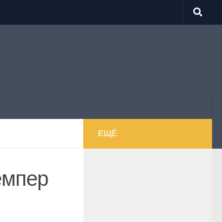
ЕЩЁ
емпер