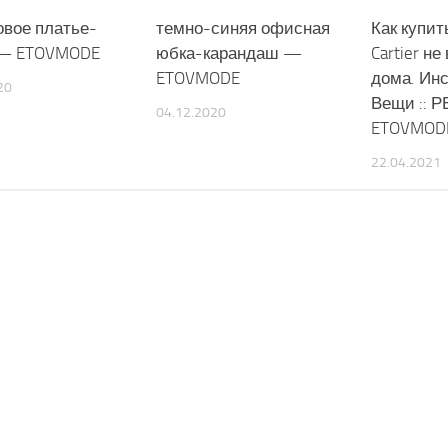
овое платье-
темно-синяя офисная
Как купит
 — ETOVMODE
юбка-карандаш —
Cartier не
ETOVMODE
дома. Инс
20
Вещи :: Р
04.12.2020
ETOVMOD
22.04.2021