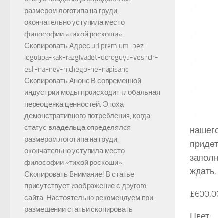
размером логотипа на груди,
окончательно уступила место
философии «тихой роскоши».
Скопировать Адрес url premium-bez-
logotipa-kak-razglyadet-doroguyu-veshch-
esli-na-ney-nichego-ne-napisano
Скопировать Анонс В современной
индустрии моды происходит глобальная
переоценка ценностей. Эпоха
демонстративного потребления, когда
статус владельца определялся
нашего
размером логотипа на груди,
придет
окончательно уступила место
заполн
философии «тихой роскоши».
ждать,
Скопировать Внимание! В статье
присутствует изображение с другого
£600.0
сайта. Настоятельно рекомендуем при
размещении статьи скопировать
Цвет: