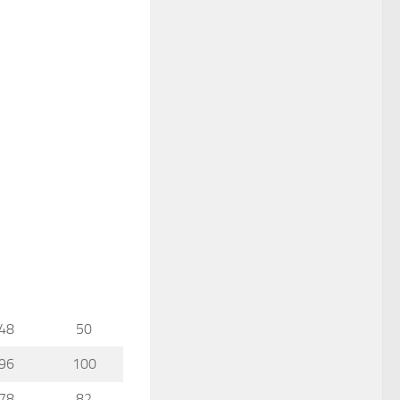
48
50
96
100
78
82