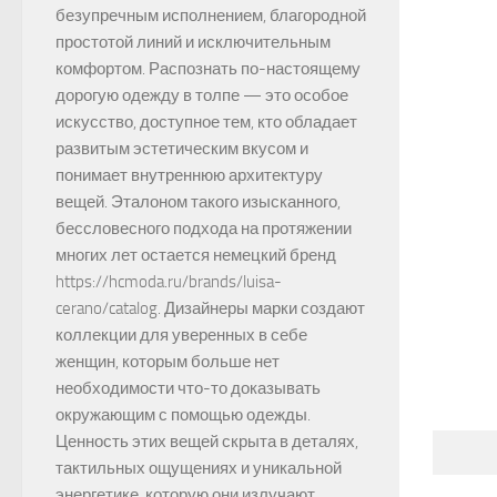
безупречным исполнением, благородной
простотой линий и исключительным
комфортом. Распознать по-настоящему
дорогую одежду в толпе — это особое
искусство, доступное тем, кто обладает
развитым эстетическим вкусом и
понимает внутреннюю архитектуру
вещей. Эталоном такого изысканного,
бессловесного подхода на протяжении
многих лет остается немецкий бренд
https://hcmoda.ru/brands/luisa-
cerano/catalog. Дизайнеры марки создают
коллекции для уверенных в себе
женщин, которым больше нет
необходимости что-то доказывать
окружающим с помощью одежды.
Ценность этих вещей скрыта в деталях,
тактильных ощущениях и уникальной
энергетике, которую они излучают.