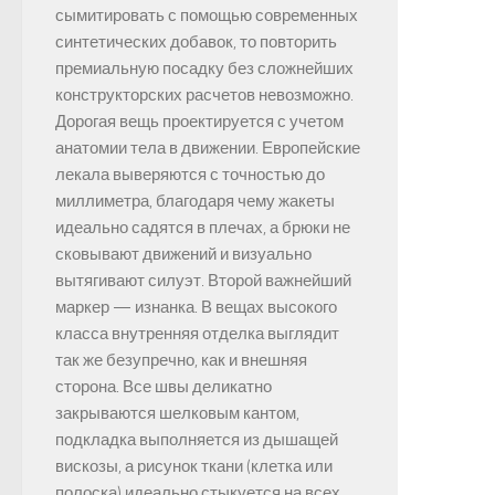
сымитировать с помощью современных
синтетических добавок, то повторить
премиальную посадку без сложнейших
конструкторских расчетов невозможно.
Дорогая вещь проектируется с учетом
анатомии тела в движении. Европейские
лекала выверяются с точностью до
миллиметра, благодаря чему жакеты
идеально садятся в плечах, а брюки не
сковывают движений и визуально
вытягивают силуэт. Второй важнейший
маркер — изнанка. В вещах высокого
класса внутренняя отделка выглядит
так же безупречно, как и внешняя
сторона. Все швы деликатно
закрываются шелковым кантом,
подкладка выполняется из дышащей
вискозы, а рисунок ткани (клетка или
полоска) идеально стыкуется на всех