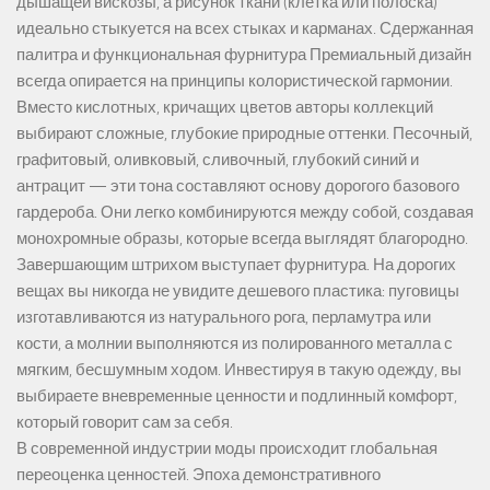
дышащей вискозы, а рисунок ткани (клетка или полоска)
идеально стыкуется на всех стыках и карманах. Сдержанная
палитра и функциональная фурнитура Премиальный дизайн
всегда опирается на принципы колористической гармонии.
Вместо кислотных, кричащих цветов авторы коллекций
выбирают сложные, глубокие природные оттенки. Песочный,
графитовый, оливковый, сливочный, глубокий синий и
антрацит — эти тона составляют основу дорогого базового
гардероба. Они легко комбинируются между собой, создавая
монохромные образы, которые всегда выглядят благородно.
Завершающим штрихом выступает фурнитура. На дорогих
вещах вы никогда не увидите дешевого пластика: пуговицы
изготавливаются из натурального рога, перламутра или
кости, а молнии выполняются из полированного металла с
мягким, бесшумным ходом. Инвестируя в такую одежду, вы
выбираете вневременные ценности и подлинный комфорт,
который говорит сам за себя.
В современной индустрии моды происходит глобальная
переоценка ценностей. Эпоха демонстративного