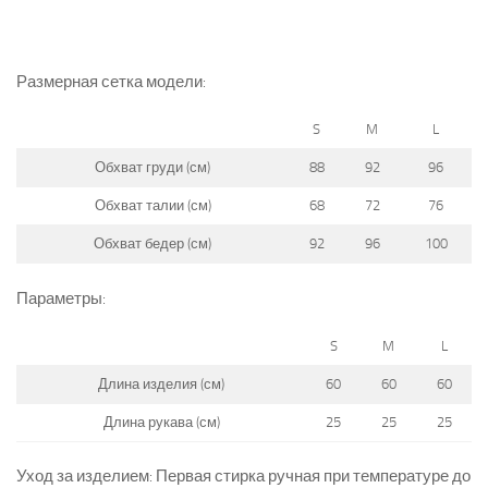
Размерная сетка модели:
S
M
L
Обхват груди (см)
88
92
96
Обхват талии (см)
68
72
76
Обхват бедер (см)
92
96
100
Параметры:
S
M
L
Длина изделия (см)
60
60
60
Длина рукава (см)
25
25
25
Уход за изделием: Первая стирка ручная при температуре до