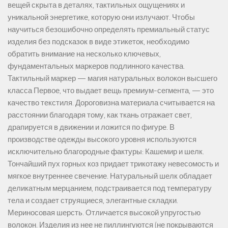
вещей скрыта в деталях, тактильных ощущениях и
уникальной энергетике, которую они излучают. Чтобы
научиться безошибочно определять премиальный статус
изделия без подсказок в виде этикеток, необходимо
обратить внимание на несколько ключевых,
фундаментальных маркеров подлинного качества.
Тактильный маркер — магия натуральных волокон высшего
класса Первое, что выдает вещь премиум-сегмента, — это
качество текстиля. Дороговизна материала считывается на
расстоянии благодаря тому, как ткань отражает свет,
драпируется в движении и ложится по фигуре. В
производстве одежды высокого уровня используются
исключительно благородные фактуры: Кашемир и шелк.
Тончайший пух горных коз придает трикотажу невесомость и
мягкое внутреннее свечение. Натуральный шелк обладает
деликатным мерцанием, подстраивается под температуру
тела и создает струящиеся, элегантные складки.
Мериносовая шерсть. Отличается высокой упругостью
волокон. Изделия из нее не пиллингуются (не покрываются