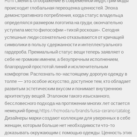
Html Cменить отображение В современной индустрии моды
происходит глобальная переоценка ценностей. Эпоха
демонстративного потребления, когда статус владельца
определялся размером логотипа на груди, окончательно
уступила место философии «тихой роскоши». Сегодня
успешные люди сознательно отказываются от кричащей
символики в пользу сдержанности и интеллектуального
гардероба. Премиальный статус вещи теперь заявляет о
себе не громким именем, а безупречным исполнением,
благородной простотой линий и исключительным
комфортом. Распознать по-настоящему дорогую одежду в
толпе — это особое искусство, доступное тем, кто обладает
развитым эстетическим вкусом и понимает внутреннюю
архитектуру вещей. Эталоном такого изысканного,
бессловесного подхода на протяжении многих лет остается
немецкий бренд https://hcmoda.ru/brands/luisa-cerano/catalog.
Дизайнеры марки создают коллекции для уверенных в себе
женщин, которым больше нет необходимости что-то
доказывать окружающим с помощью одежды. Ценность этих