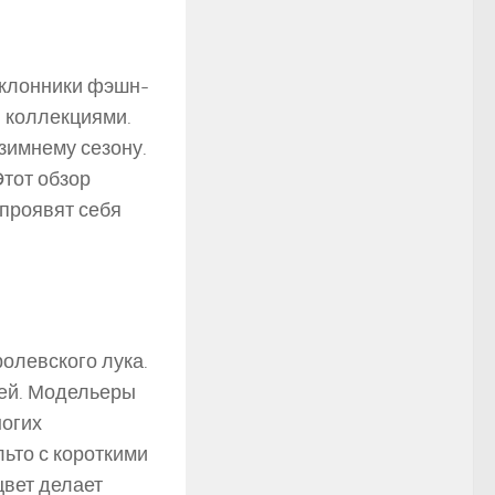
оклонники фэшн-
 коллекциями.
зимнему сезону.
тот обзор
проявят себя
олевского лука.
ней. Модельеры
ногих
льто с короткими
вет делает