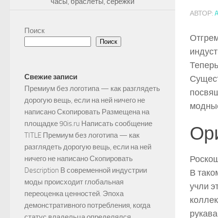
часы, браслеты, сережки
АВТОР:
Поиск
Отгрем
Поиск
индуст
Теперь
Свежие записи
Сущест
Премиум без логотипа — как разглядеть
посвящ
дорогую вещь, если на ней ничего не
модные
написано Скопировать Размещена на
площадке 90is.ru Написать сообщение
Ор
TITLE Премиум без логотипа — как
разглядеть дорогую вещь, если на ней
Роскош
ничего не написано Скопировать
Description В современной индустрии
В тако
моды происходит глобальная
учли э
переоценка ценностей. Эпоха
коллек
демонстративного потребления, когда
рукава
статус владельца определялся