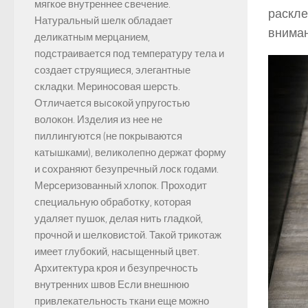
мягкое внутреннее свечение.
раскле
Натуральный шелк обладает
вниман
деликатным мерцанием,
подстраивается под температуру тела и
создает струящиеся, элегантные
складки. Мериносовая шерсть.
Отличается высокой упругостью
волокон. Изделия из нее не
пиллингуются (не покрываются
катышками), великолепно держат форму
и сохраняют безупречный лоск годами.
Мерсеризованный хлопок. Проходит
специальную обработку, которая
удаляет пушок, делая нить гладкой,
прочной и шелковистой. Такой трикотаж
имеет глубокий, насыщенный цвет.
Архитектура кроя и безупречность
внутренних швов Если внешнюю
привлекательность ткани еще можно