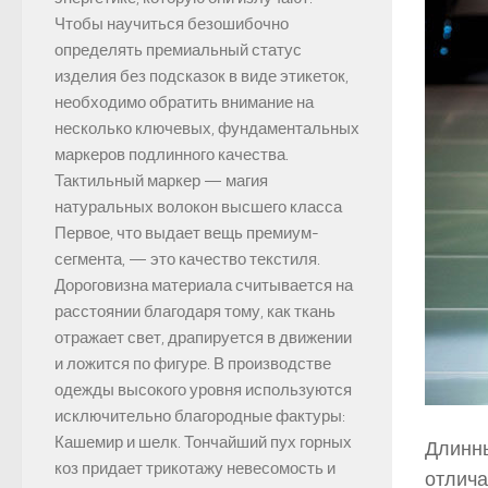
Чтобы научиться безошибочно
определять премиальный статус
изделия без подсказок в виде этикеток,
необходимо обратить внимание на
несколько ключевых, фундаментальных
маркеров подлинного качества.
Тактильный маркер — магия
натуральных волокон высшего класса
Первое, что выдает вещь премиум-
сегмента, — это качество текстиля.
Дороговизна материала считывается на
расстоянии благодаря тому, как ткань
отражает свет, драпируется в движении
и ложится по фигуре. В производстве
одежды высокого уровня используются
исключительно благородные фактуры:
Кашемир и шелк. Тончайший пух горных
Длинны
коз придает трикотажу невесомость и
отлича