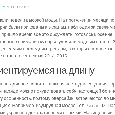
ADMIN
·
06.03.2017
ели недели высокой моды. На протяжении месяца п
рии были прикованы к экранам, наблюдая за свежими
 пришло время все это обсуждать, готовясь к осенне-
венное внимание кутюрье уделили модным пальто. Э
ен самым последним трендам, в которых полностью 
 пальто осень-зима 2014-2015.
иентируемся на длину
ное длинное пальто – важная часть для создания кор
м наряде можно почувствовать себя настоящей боги
ту особенность, поэтому оверсайзы встречаются во м
циях. Например, изумрудная модель от Dsquared2. Па
ми украшено декоративными перьями. Насыщенный ц