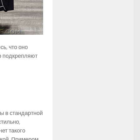
сь, что оно
о подкрепляют
ы в стандартной
стильно,
нет такого
икой. Примером