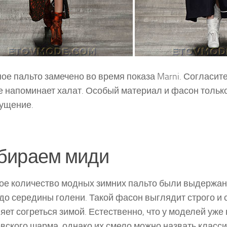
ое пальто замечено во время показа Marni. Согласите
 напоминает халат. Особый материал и фасон тольк
ущение.
бираем миди
е количество модных зимних пальто были выдержан
до середины голени. Такой фасон выглядит строго и 
яет согреться зимой. Естественно, что у моделей уже 
вского шарма, однако их смело можно назвать класс