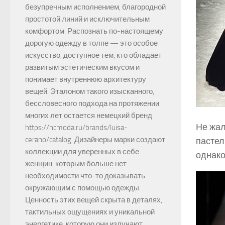
безупречным исполнением, благородной
простотой линий и исключительным
комфортом. Распознать по-настоящему
дорогую одежду в толпе — это особое
искусство, доступное тем, кто обладает
развитым эстетическим вкусом и
понимает внутреннюю архитектуру
вещей. Эталоном такого изысканного,
бессловесного подхода на протяжении
многих лет остается немецкий бренд
Не жал
https://hcmoda.ru/brands/luisa-
cerano/catalog. Дизайнеры марки создают
пастел
коллекции для уверенных в себе
однако
женщин, которым больше нет
необходимости что-то доказывать
окружающим с помощью одежды.
Ценность этих вещей скрыта в деталях,
тактильных ощущениях и уникальной
энергетике, которую они излучают.