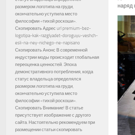
наряд 
размером логотипа на груди,
окончательно уступила место
философии «тихой роскоши».
Скопировать Адрес url premium-bez-
logotipa-kak-razglyadet-doroguyu-veshch-
esli-na-ney-nichego-ne-napisano
Скопировать Анонс В современной
индустрии моды происходит глобальная
переоценка ценностей. Эпоха
демонстративного потребления, когда
статус владельца определялся
размером логотипа на груди,
окончательно уступила место
философии «тихой роскоши».
Скопировать Внимание! В статье
присутствует изображение с другого
сайта. Настоятельно рекомендуем при
размещении статьи скопировать