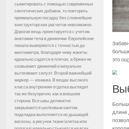
сымитировать с помощью современных
синтетических добавок, то повторить
премиальную посадку без сложнейших
конструкторских расчетов невозможно.
Дорогая вещь проектируется с учетом
анатомии тела в движении. Европейские
Забавн
лекала выверяются с точностью до
больше
миллиметра, благодаря чему жакеты
это ощ
идеально садятся в плечах, а брюки не
сковывают движений и визуально
вытягивают силуэт. Второй важнейший
маркер — изнанка. В вещах высокого
Вы
класса внутренняя отделка выглядит
так же безупречно, как и внешняя
сторона. Все швы деликатно
Большо
закрываются шелковым кантом,
длине 
подкладка выполняется из дышащей
позвол
вискозы, а рисунок ткани (клетка или
короле
полоска) идеально стыкуется на всех