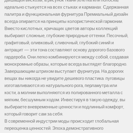
дышащей вискозы, а рисунок ткани (клетка или полоска)
идеально стыкуется на всех стыках и карманах. Сдержанная
палитра и функциональная фурнитура Премиальный дизайн
всегда опирается на принципы колористической гармонии.
Вместо кислотных, кричащих цветов авторы коллекций
выбирают сложные, глубокие природные оттенки. Песочный,
графитовый, оливковый, сливочный, глубокий синий и
антрацит — эти тона составляют основу дорогого базового
гардероба. Они легко комбинируются между собой, создавая
монохромные образы, которые всегда выглядят благородно.
Завершающим штрихом выступает фурнитура. На дорогих
вещах вы никогда не увидите дешевого пластика: пуговицы
изготавливаются из натурального рога, перламутра или
кости, а молнии выполняются из полированного металла с
мягким, бесшумным ходом. Инвестируя в такую одежду, вы
выбираете вневременные ценности и подлинный комфорт,
который говорит сам за себя.
В современной индустрии моды происходит глобальная
переоценка ценностей. Эпоха демонстративного