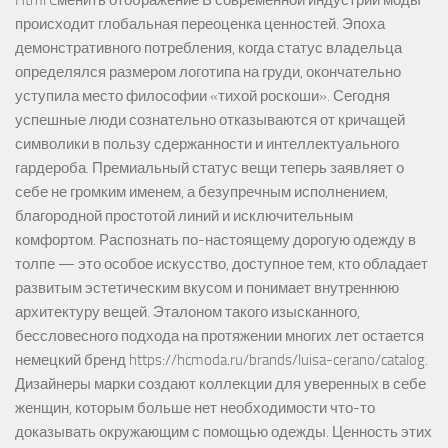
Html Cменить отображение В современной индустрии моды
происходит глобальная переоценка ценностей. Эпоха
демонстративного потребления, когда статус владельца
определялся размером логотипа на груди, окончательно
уступила место философии «тихой роскоши». Сегодня
успешные люди сознательно отказываются от кричащей
символики в пользу сдержанности и интеллектуального
гардероба. Премиальный статус вещи теперь заявляет о
себе не громким именем, а безупречным исполнением,
благородной простотой линий и исключительным
комфортом. Распознать по-настоящему дорогую одежду в
толпе — это особое искусство, доступное тем, кто обладает
развитым эстетическим вкусом и понимает внутреннюю
архитектуру вещей. Эталоном такого изысканного,
бессловесного подхода на протяжении многих лет остается
немецкий бренд https://hcmoda.ru/brands/luisa-cerano/catalog.
Дизайнеры марки создают коллекции для уверенных в себе
женщин, которым больше нет необходимости что-то
доказывать окружающим с помощью одежды. Ценность этих