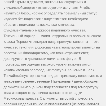
вещей скрыта в деталях, тактильных ощущениях и
уникальной энергетике, которую они излучают. Чтобы
научиться безошибочно определять премиальный статус
изделия без подсказок в виде этикеток, необходимо
обратить внимание на несколько ключевых,
фундаментальных маркеров подлинного качества.
Тактильный маркер — магия натуральных волокон высшего
класса Первое, что выдает вещь премиум-сегмента, — это
качество текстиля. Дороговизна материала считывается на
расстоянии благодаря тому, как ткань отражает свет,
драпируется в движении и ложится по фигуре. В
производстве одежды высокого уровня используются
исключительно благородные фактуры: Кашемир и шелк.
Тончайший пух горных коз придает трикотажу невесомость и
мягкое внутреннее свечение. Натуральный шелк обладает
деликатным мерцанием, подстраивается под температуру
тела и создает струящиеся, элегантные складки.
Мериносовая шерсть. Отличается высокой упругостью
волокон. Изделия из нее не пиллингуются (не покрываются