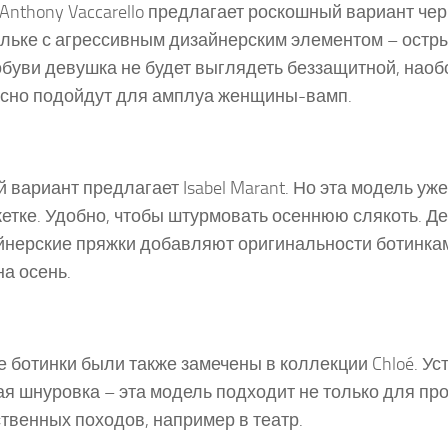
 Anthony Vaccarello предлагает роскошный вариант че
льке с агрессивным дизайнерским элементом – остр
обуви девушка не будет выглядеть беззащитной, наоб
сно подойдут для амплуа женщины-вамп.
 вариант предлагает Isabel Marant. Но эта модель уже 
кетке. Удобно, чтобы штурмовать осеннюю слякоть. Д
йнерские пряжки добавляют оригинальности ботинка
на осень.
 ботинки были также замечены в коллекции Chloé. Ус
я шнуровка – эта модель подходит не только для прог
твенных походов, например в театр.