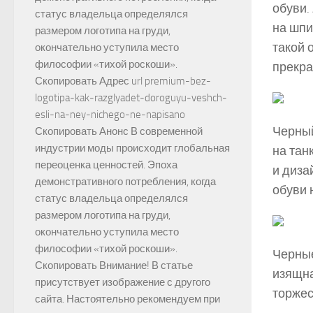
обуви.
статус владельца определялся
на шпи
размером логотипа на груди,
такой 
окончательно уступила место
философии «тихой роскоши».
прекра
Скопировать Адрес url premium-bez-
logotipa-kak-razglyadet-doroguyu-veshch-
esli-na-ney-nichego-ne-napisano
Черный
Скопировать Анонс В современной
индустрии моды происходит глобальная
на тан
переоценка ценностей. Эпоха
и диза
демонстративного потребления, когда
обуви 
статус владельца определялся
размером логотипа на груди,
окончательно уступила место
философии «тихой роскоши».
Черные
Скопировать Внимание! В статье
изящна
присутствует изображение с другого
торжес
сайта. Настоятельно рекомендуем при