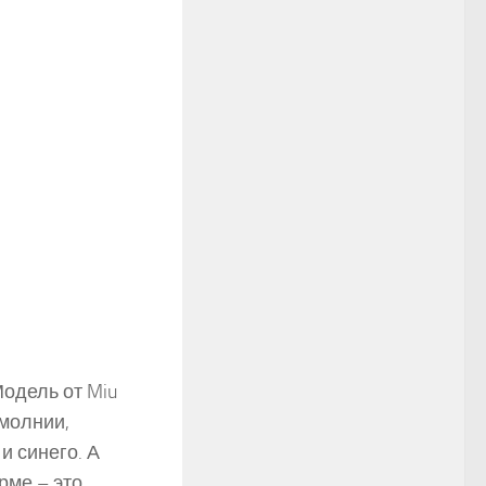
Модель от Miu
молнии,
и синего. А
рме – это