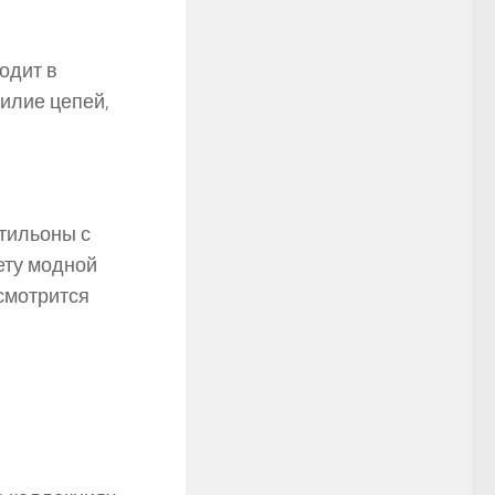
ходит в
билие цепей,
тильоны с
вету модной
 смотрится