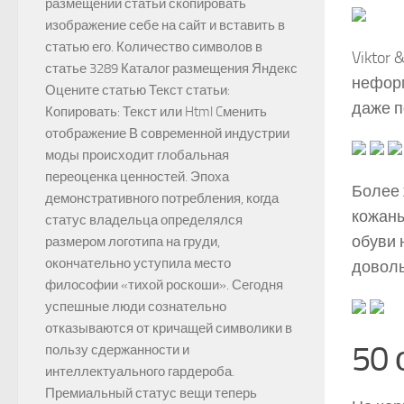
размещении статьи скопировать
изображение себе на сайт и вставить в
статью его. Количество символов в
Viktor
статье 3289 Каталог размещения Яндекс
неформ
Оцените статью Текст статьи:
даже п
Копировать: Текст или Html Cменить
отображение В современной индустрии
моды происходит глобальная
переоценка ценностей. Эпоха
Более 
демонстративного потребления, когда
кожаны
статус владельца определялся
обуви 
размером логотипа на груди,
окончательно уступила место
доволь
философии «тихой роскоши». Сегодня
успешные люди сознательно
отказываются от кричащей символики в
50 
пользу сдержанности и
интеллектуального гардероба.
Премиальный статус вещи теперь