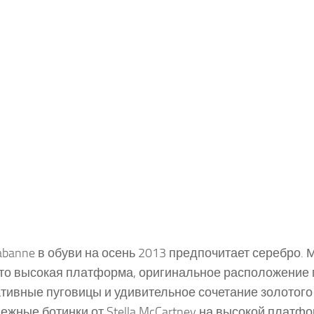
abanne в обуви на осень 2013 предпочитает серебро. 
это высокая платформа, оригинальное расположение 
тивные пуговицы и удивительное сочетание золотого 
ежные ботинки от Stella McCartney на высокой платфо