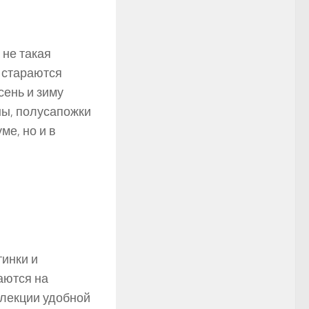
 не такая
 стараются
сень и зиму
ны, полусапожки
ме, но и в
тинки и
аются на
ллекции удобной