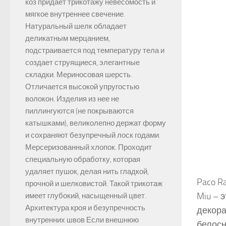
коз придает трикотажу невесомость и
мягкое внутреннее свечение.
Натуральный шелк обладает
деликатным мерцанием,
подстраивается под температуру тела и
создает струящиеся, элегантные
складки. Мериносовая шерсть.
Отличается высокой упругостью
волокон. Изделия из нее не
пиллингуются (не покрываются
катышками), великолепно держат форму
и сохраняют безупречный лоск годами.
Мерсеризованный хлопок. Проходит
специальную обработку, которая
удаляет пушок, делая нить гладкой,
Paco R
прочной и шелковистой. Такой трикотаж
Miu – 
имеет глубокий, насыщенный цвет.
Архитектура кроя и безупречность
декора
внутренних швов Если внешнюю
белосн