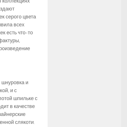
в коллекциях
оздают
ек серого цвета
ивила всех
ек есть что-то
фактуры,
произведение
я шнуровка и
ой, и с
лотой шпильке с
дит в качестве
зайнерские
енной слякоти.