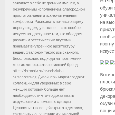
Но чер
заявляет о себе не громким именем, а
обуви 
безупречным исполнением, благородной
уникал
простотой линий и исключительным
комфортом. Распознать по-настоящему
на выс
дорогую одежду в толпе — это особое
присут
искусство, доступное тем, кто обладает
необыч
развитым эстетическим вкусом и
изогну
понимает внутреннюю архитектуру
искусс
вещей. Эталоном такого изысканного,
бессловесного подхода на протяжении
многих лет остается немецкий бренд
https://hcmoda.ru/brands/luisa-
Ботино
cerano/catalog. Дизайнеры марки создают
плоски
коллекции для уверенных в себе
брюкам
женщин, которым больше нет
необходимости что-то доказывать
декора
окружающим с помощью одежды.
обуви 
Ценность этих вещей скрыта в деталях,
вещи и
тактильных ощущениях и уникальной