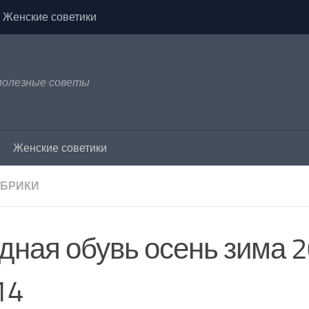
Женские советики
 полезные советы
Женские советики
УБРИКИ
дная обувь осень зима 
14