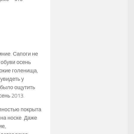
мние. Сапоги не
 обуви осень
сокие голенища,
увидеть у
 было ощутить
ень 2013.
олностью покрыта
на носке. Даже
ие,