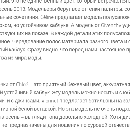
ный, это не единственный цвет, который встречается 
осень 2013. Модельеры берут все оттенки палитры, с
ьные сочетания. Céline предлагает модель полусапож
оком, но устойчивом каблуке. А модель от Givenchy уд
ствующих на показе. В каждой детали этих полусапож
ное. Чередование полос материала разного цвета и 
тый каблук. Сразу видно, что перед нами настоящее 
тва из мира моды.
чки от Chloé – это приятный бежевый цвет, аккуратна
й устойчивый каблук. Эту модель можно носить и с юбк
и, и с джинсами. Vionnet предлагает ботильоны на зо
тивной белой вставкой. Но эта модель не очень подхо
на осень – выглядит она довольно холодной. Хотя ди
 не предназначены для ношения по суровой отечеств