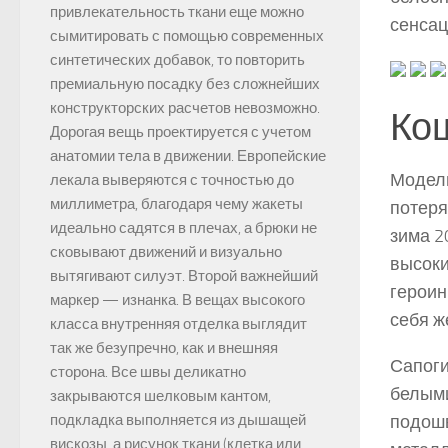
привлекательность ткани еще можно
сенсац
сымитировать с помощью современных
синтетических добавок, то повторить
премиальную посадку без сложнейших
конструкторских расчетов невозможно.
Кош
Дорогая вещь проектируется с учетом
анатомии тела в движении. Европейские
Модель
лекала выверяются с точностью до
миллиметра, благодаря чему жакеты
потеря
идеально садятся в плечах, а брюки не
зима 2
сковывают движений и визуально
высоки
вытягивают силуэт. Второй важнейший
героин
маркер — изнанка. В вещах высокого
себя ж
класса внутренняя отделка выглядит
так же безупречно, как и внешняя
Сапоги
сторона. Все швы деликатно
белыми
закрываются шелковым кантом,
подошв
подкладка выполняется из дышащей
вискозы, а рисунок ткани (клетка или