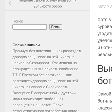
Модные сапоги осень-зима 2014-
2015 фото обзор
АВТОР:
Хотя в
Поиск
сурова
Поиск
угодит
уделяе
Свежие записи
и боти
Премиум без логотипа — как разглядеть
реальн
дорогую вещь, если на ней ничего не
написано Скопировать Размещена на
Выс
площадке 90is.ru Написать сообщение
TITLE Премиум без логотипа — как
бот
разглядеть дорогую вещь, если на ней
ничего не написано Скопировать
Description В современной индустрии
Самой 
моды происходит глобальная
ботиль
переоценка ценностей. Эпоха
класси
демонстративного потребления, когда