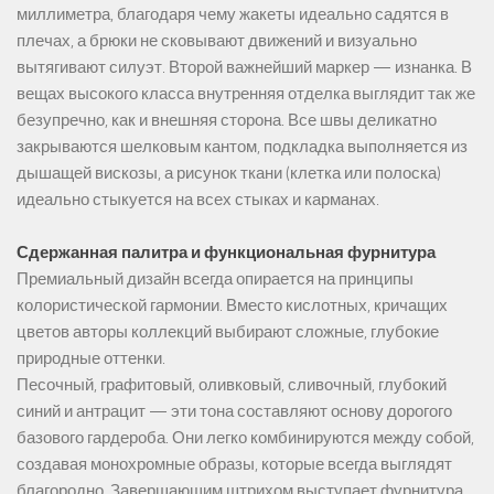
миллиметра, благодаря чему жакеты идеально садятся в
плечах, а брюки не сковывают движений и визуально
вытягивают силуэт. Второй важнейший маркер — изнанка. В
вещах высокого класса внутренняя отделка выглядит так же
безупречно, как и внешняя сторона. Все швы деликатно
закрываются шелковым кантом, подкладка выполняется из
дышащей вискозы, а рисунок ткани (клетка или полоска)
идеально стыкуется на всех стыках и карманах.
Сдержанная палитра и функциональная фурнитура
Премиальный дизайн всегда опирается на принципы
колористической гармонии. Вместо кислотных, кричащих
цветов авторы коллекций выбирают сложные, глубокие
природные оттенки.
Песочный, графитовый, оливковый, сливочный, глубокий
синий и антрацит — эти тона составляют основу дорогого
базового гардероба. Они легко комбинируются между собой,
создавая монохромные образы, которые всегда выглядят
благородно. Завершающим штрихом выступает фурнитура.