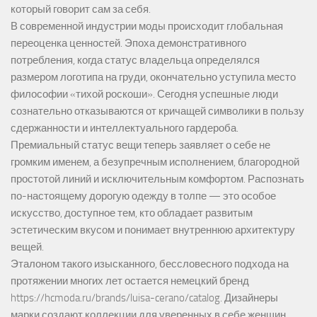
который говорит сам за себя.
В современной индустрии моды происходит глобальная
переоценка ценностей. Эпоха демонстративного
потребления, когда статус владельца определялся
размером логотипа на груди, окончательно уступила место
философии «тихой роскоши». Сегодня успешные люди
сознательно отказываются от кричащей символики в пользу
сдержанности и интеллектуального гардероба.
Премиальный статус вещи теперь заявляет о себе не
громким именем, а безупречным исполнением, благородной
простотой линий и исключительным комфортом. Распознать
по-настоящему дорогую одежду в толпе — это особое
искусство, доступное тем, кто обладает развитым
эстетическим вкусом и понимает внутреннюю архитектуру
вещей.
Эталоном такого изысканного, бессловесного подхода на
протяжении многих лет остается немецкий бренд
https://hcmoda.ru/brands/luisa-cerano/catalog
. Дизайнеры
марки создают коллекции для уверенных в себе женщин,