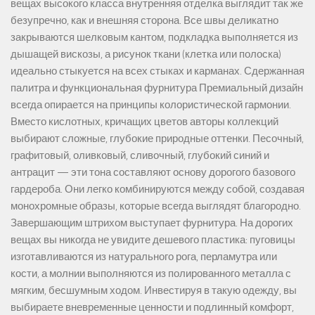
вещах высокого класса внутренняя отделка выглядит так же
безупречно, как и внешняя сторона. Все швы деликатно
закрываются шелковым кантом, подкладка выполняется из
дышащей вискозы, а рисунок ткани (клетка или полоска)
идеально стыкуется на всех стыках и карманах. Сдержанная
палитра и функциональная фурнитура Премиальный дизайн
всегда опирается на принципы колористической гармонии.
Вместо кислотных, кричащих цветов авторы коллекций
выбирают сложные, глубокие природные оттенки. Песочный,
графитовый, оливковый, сливочный, глубокий синий и
антрацит — эти тона составляют основу дорогого базового
гардероба. Они легко комбинируются между собой, создавая
монохромные образы, которые всегда выглядят благородно.
Завершающим штрихом выступает фурнитура. На дорогих
вещах вы никогда не увидите дешевого пластика: пуговицы
изготавливаются из натурального рога, перламутра или
кости, а молнии выполняются из полированного металла с
мягким, бесшумным ходом. Инвестируя в такую одежду, вы
выбираете вневременные ценности и подлинный комфорт,