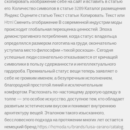
скопировать изображение себе на сайт и вставить в статью
его. Количество символов в статье 3289 Каталог размещения
Яндекс Оцените статью Текст статьи: Копировать: Текст или
Html Cменить отображение В современной индустрии моды
происходит глобальная переоценка ценностей. Эпоха
демонстративного потребления, когда статус владельца
определялся размером логотипа на груди, окончательно
уступила место философии «тихой роскоши». Сегодня
успешные люди сознательно отказываются от кричащей
символики в пользу сдержанности и интеллектуального
гардероба. Премиальный статус вещи теперь заявляет о
себе не громким именем, а безупречным исполнением,
благородной простотой линий и исключительным
комфортом. Распознать по-настоящему дорогую одежду в
толпе — это особое искусство, доступное тем, кто обладает
развитым эстетическим вкусом и понимает внутреннюю
архитектуру вещей. Эталоном такого изысканного,
бессловесного подхода на протяжении многих лет остается
немецкий бренд https://hcmoda.ru/brands/luisa-cerano/catalog.