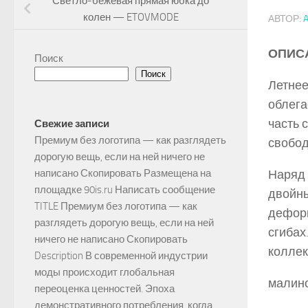
Светло-бежевая прямая юбка до
колен — ETOVMODE
АВТОР:
ОПИС
Поиск
Поиск
Летнее
облега
часть 
Свежие записи
Премиум без логотипа — как разглядеть
свобод
дорогую вещь, если на ней ничего не
Наряд 
написано Скопировать Размещена на
площадке 90is.ru Написать сообщение
двойны
TITLE Премиум без логотипа — как
деформ
разглядеть дорогую вещь, если на ней
сгибах
ничего не написано Скопировать
коллек
Description В современной индустрии
моды происходит глобальная
малино
переоценка ценностей. Эпоха
демонстративного потребления, когда