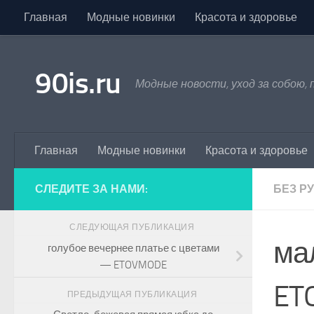
Главная
Модные новинки
Красота и здоровье
Skip to content
90is.ru
Модные новости, уход за собою,
Главная
Модные новинки
Красота и здоровье
СЛЕДИТЕ ЗА НАМИ:
БЕЗ Р
СЛЕДУЮЩАЯ ПУБЛИКАЦИЯ
ма
голубое вечернее платье с цветами
— ETOVMODE
ET
ПРЕДЫДУЩАЯ ПУБЛИКАЦИЯ