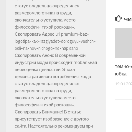
статус владельца определялся
размером логотипа на груди,
ЧИ
окончательно уступила место
философии «тихой роскоши».
Скопировать Адрес url premium-bez-
logotipa-kak-razglyadet-doroguyu-veshch-
esli-na-ney-nichego-ne-napisano
Скопировать Анонс В современной
индустрии моды происходит глобальная
темно-
переоценка ценностей. Эпоха
юбка 
демонстративного потребления, когда
статус владельца определялся
19.01.20
размером логотипа на груди,
окончательно уступила место
философии «тихой роскоши».
Скопировать Внимание! В статье
присутствует изображение с другого
сайта. Настоятельно рекомендуем при