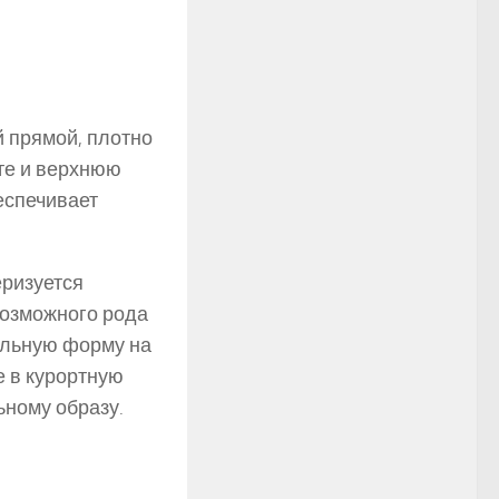
й прямой, плотно
ьте и верхнюю
еспечивает
еризуется
возможного рода
альную форму на
е в курортную
ному образу.