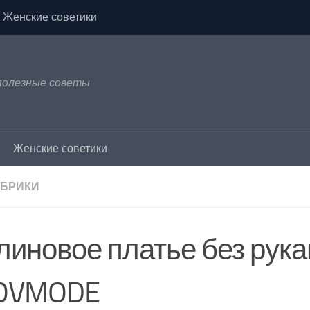
Женские советики
 полезные советы
Женские советики
УБРИКИ
линовое платье без рук
OVMODE