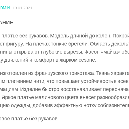
ADMIN
·
19.01.2021
АНИЕ
 платье без рукавов. Модель длиной до колен. Покро
ет фигуру. На плечах тонкие бретели. Область декол
спины открывают глубокие вырезы. Фасон «майка» об
у движений и комфорт в жарком сезоне.
изготовлен из французского трикотажа. Ткань характ
м плетением нити, что повышает устойчивость к все
ациям. Изделие быстро восстанавливает первонач
. Яркое платье малинового цвета внесет разнообрази
цию одежды, добавив эффектную нотку соблазнитель
вое платье без рукавов