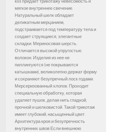
коз придает трикотажу невесомость и
мягкое внутреннее свечение.
Натуральный шелк обладает
деликатным мерцанием,
подстраивается под температуру тела и
создает струящиеся, элегантные
складки. Мериносовая шерсть.
Отличается высокой упругостью
волокон. Изделия из нее не
пиллингуются (не покрываются
катышками), великолепно держат форму
и сохраняют безупречный лоск годами.
Мерсеризованный хлопок. Проходит
специальную обработку, которая
удаляет пушок, делая нить гладкой,
прочной и шелковистой. Такой трикотаж
имеет глубокий, насыщенный цвет.
Архитектура кроя и безупречность
внутренних швов Если внешнюю