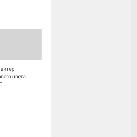
свитер
вого цвета —
E