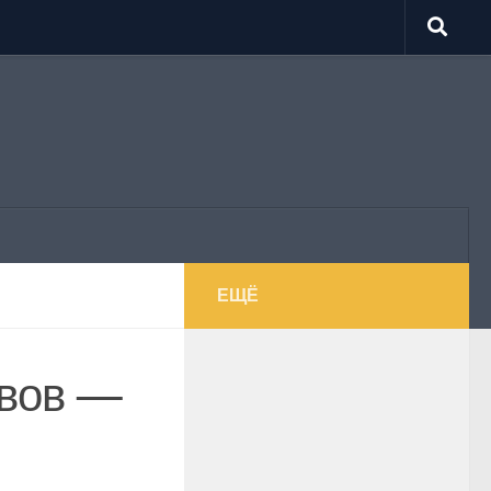
ЕЩЁ
авов —