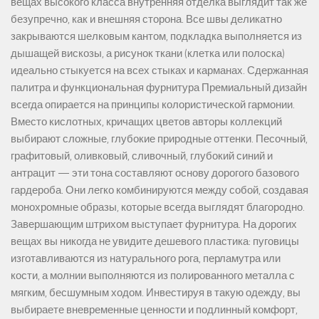
вещах высокого класса внутренняя отделка выглядит так же
безупречно, как и внешняя сторона. Все швы деликатно
закрываются шелковым кантом, подкладка выполняется из
дышащей вискозы, а рисунок ткани (клетка или полоска)
идеально стыкуется на всех стыках и карманах. Сдержанная
палитра и функциональная фурнитура Премиальный дизайн
всегда опирается на принципы колористической гармонии.
Вместо кислотных, кричащих цветов авторы коллекций
выбирают сложные, глубокие природные оттенки. Песочный,
графитовый, оливковый, сливочный, глубокий синий и
антрацит — эти тона составляют основу дорогого базового
гардероба. Они легко комбинируются между собой, создавая
монохромные образы, которые всегда выглядят благородно.
Завершающим штрихом выступает фурнитура. На дорогих
вещах вы никогда не увидите дешевого пластика: пуговицы
изготавливаются из натурального рога, перламутра или
кости, а молнии выполняются из полированного металла с
мягким, бесшумным ходом. Инвестируя в такую одежду, вы
выбираете вневременные ценности и подлинный комфорт,