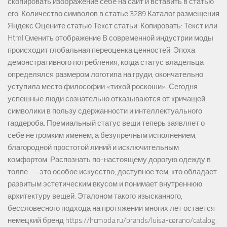
скопировать изображение себе на сайт и вставить в статью
его. Количество символов в статье 3289 Каталог размещения
Яндекс Оцените статью Текст статьи: Копировать: Текст или
Html Cменить отображение В современной индустрии моды
происходит глобальная переоценка ценностей. Эпоха
демонстративного потребления, когда статус владельца
определялся размером логотипа на груди, окончательно
уступила место философии «тихой роскоши». Сегодня
успешные люди сознательно отказываются от кричащей
символики в пользу сдержанности и интеллектуального
гардероба. Премиальный статус вещи теперь заявляет о
себе не громким именем, а безупречным исполнением,
благородной простотой линий и исключительным
комфортом. Распознать по-настоящему дорогую одежду в
толпе — это особое искусство, доступное тем, кто обладает
развитым эстетическим вкусом и понимает внутреннюю
архитектуру вещей. Эталоном такого изысканного,
бессловесного подхода на протяжении многих лет остается
немецкий бренд https://hcmoda.ru/brands/luisa-cerano/catalog.