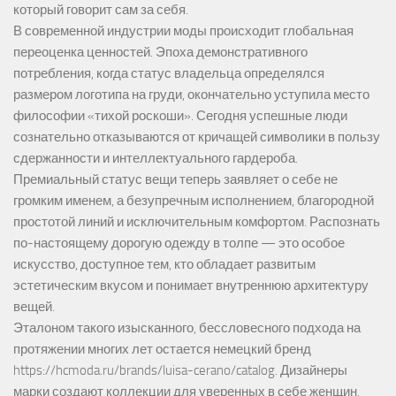
который говорит сам за себя.
В современной индустрии моды происходит глобальная
переоценка ценностей. Эпоха демонстративного
потребления, когда статус владельца определялся
размером логотипа на груди, окончательно уступила место
философии «тихой роскоши». Сегодня успешные люди
сознательно отказываются от кричащей символики в пользу
сдержанности и интеллектуального гардероба.
Премиальный статус вещи теперь заявляет о себе не
громким именем, а безупречным исполнением, благородной
простотой линий и исключительным комфортом. Распознать
по-настоящему дорогую одежду в толпе — это особое
искусство, доступное тем, кто обладает развитым
эстетическим вкусом и понимает внутреннюю архитектуру
вещей.
Эталоном такого изысканного, бессловесного подхода на
протяжении многих лет остается немецкий бренд
https://hcmoda.ru/brands/luisa-cerano/catalog
. Дизайнеры
марки создают коллекции для уверенных в себе женщин,