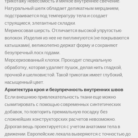
трикотажу невесомость и мягкое внутреннее свечение.
Натуральный шелк обладает деликатным мерцанием,
подстраивается под температуру тела и создает
струящиеся, элегантные складки.
Мериносовая шерсть. Отличается высокой упругостью
волокон. Изделия из нее не пиллингуются (не покрываются
катышками), великолепно держат форму и сохраняют
безупречный лоск годами.
Мерсеризованный хлопок. Проходит специальную
обработку, которая удаляет пушок, делая нить гладкой,
прочной и шелковистой. Такой трикотаж имеет глубокий,
насыщенный цвет.
Архитектура кроя и безупречность внутренних швов
Если внешнюю привлекательность ткани еще можно
сымитировать с помощью современных синтетических
добавок, то повторить премиальную посадку без
сложнейших конструкторских расчетов невозможно.
Дорогая вещь проектируется с учетом анатомии тела в
движении. Европейские лекала выверяются с точностью до