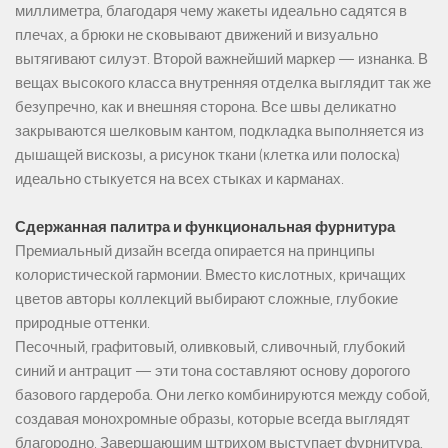
миллиметра, благодаря чему жакеты идеально садятся в
плечах, а брюки не сковывают движений и визуально
вытягивают силуэт. Второй важнейший маркер — изнанка. В
вещах высокого класса внутренняя отделка выглядит так же
безупречно, как и внешняя сторона. Все швы деликатно
закрываются шелковым кантом, подкладка выполняется из
дышащей вискозы, а рисунок ткани (клетка или полоска)
идеально стыкуется на всех стыках и карманах.
Сдержанная палитра и функциональная фурнитура
Премиальный дизайн всегда опирается на принципы
колористической гармонии. Вместо кислотных, кричащих
цветов авторы коллекций выбирают сложные, глубокие
природные оттенки.
Песочный, графитовый, оливковый, сливочный, глубокий
синий и антрацит — эти тона составляют основу дорогого
базового гардероба. Они легко комбинируются между собой,
создавая монохромные образы, которые всегда выглядят
благородно. Завершающим штрихом выступает фурнитура.