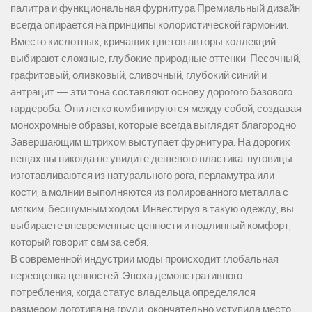
палитра и функциональная фурнитура Премиальный дизайн
всегда опирается на принципы колористической гармонии.
Вместо кислотных, кричащих цветов авторы коллекций
выбирают сложные, глубокие природные оттенки. Песочный,
графитовый, оливковый, сливочный, глубокий синий и
антрацит — эти тона составляют основу дорогого базового
гардероба. Они легко комбинируются между собой, создавая
монохромные образы, которые всегда выглядят благородно.
Завершающим штрихом выступает фурнитура. На дорогих
вещах вы никогда не увидите дешевого пластика: пуговицы
изготавливаются из натурального рога, перламутра или
кости, а молнии выполняются из полированного металла с
мягким, бесшумным ходом. Инвестируя в такую одежду, вы
выбираете вневременные ценности и подлинный комфорт,
который говорит сам за себя.
В современной индустрии моды происходит глобальная
переоценка ценностей. Эпоха демонстративного
потребления, когда статус владельца определялся
размером логотипа на груди, окончательно уступила место