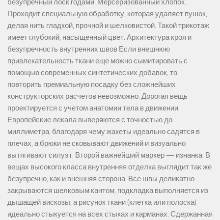
безупречный лоск годами. Мерсеризованный хлопок.
Проходит специальную обработку, которая удаляет пушок,
делая нить гладкой, прочной и шелковистой. Такой трикотаж
имеет глубокий, насыщенный цвет. Архитектура кроя и
безупречность внутренних швов Если внешнюю
привлекательность ткани еще можно сымитировать с
помощью современных синтетических добавок, то
повторить премиальную посадку без сложнейших
конструкторских расчетов невозможно. Дорогая вещь
проектируется с учетом анатомии тела в движении.
Европейские лекала выверяются с точностью до
миллиметра, благодаря чему жакеты идеально садятся в
плечах, а брюки не сковывают движений и визуально
вытягивают силуэт. Второй важнейший маркер — изнанка. В
вещах высокого класса внутренняя отделка выглядит так же
безупречно, как и внешняя сторона. Все швы деликатно
закрываются шелковым кантом, подкладка выполняется из
дышащей вискозы, а рисунок ткани (клетка или полоска)
идеально стыкуется на всех стыках и карманах. Сдержанная