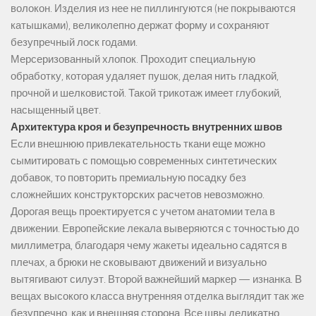
волокон. Изделия из нее не пиллингуются (не покрываются
катышками), великолепно держат форму и сохраняют
безупречный лоск годами.
Мерсеризованный хлопок. Проходит специальную
обработку, которая удаляет пушок, делая нить гладкой,
прочной и шелковистой. Такой трикотаж имеет глубокий,
насыщенный цвет.
Архитектура кроя и безупречность внутренних швов
Если внешнюю привлекательность ткани еще можно
сымитировать с помощью современных синтетических
добавок, то повторить премиальную посадку без
сложнейших конструкторских расчетов невозможно.
Дорогая вещь проектируется с учетом анатомии тела в
движении. Европейские лекала выверяются с точностью до
миллиметра, благодаря чему жакеты идеально садятся в
плечах, а брюки не сковывают движений и визуально
вытягивают силуэт. Второй важнейший маркер — изнанка. В
вещах высокого класса внутренняя отделка выглядит так же
безупречно, как и внешняя сторона. Все швы деликатно