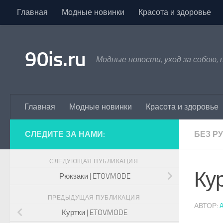
Главная
Модные новинки
Красота и здоровье
Skip to content
90is.ru
Модные новости, уход за собою,
Главная
Модные новинки
Красота и здоровье
СЛЕДИТЕ ЗА НАМИ:
БЕЗ Р
СЛЕДУЮЩАЯ ПУБЛИКАЦИЯ
Ку
Рюкзаки | ETOVMODE
ПРЕДЫДУЩАЯ ПУБЛИКАЦИЯ
АВТОР:
Куртки | ETOVMODE