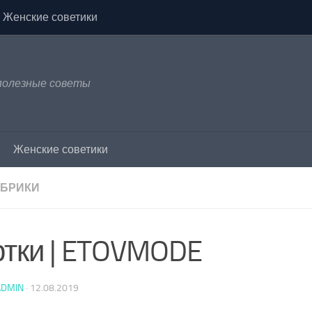
Женские советики
 полезные советы
Женские советики
УБРИКИ
ртки | ETOVMODE
ADMIN
·
12.08.2019