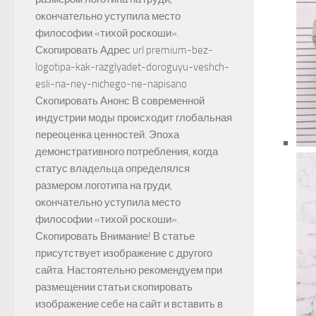
окончательно уступила место
философии «тихой роскоши».
Скопировать Адрес url premium-bez-
logotipa-kak-razglyadet-doroguyu-veshch-
esli-na-ney-nichego-ne-napisano
Скопировать Анонс В современной
индустрии моды происходит глобальная
переоценка ценностей. Эпоха
демонстративного потребления, когда
статус владельца определялся
размером логотипа на груди,
окончательно уступила место
философии «тихой роскоши».
Скопировать Внимание! В статье
присутствует изображение с другого
сайта. Настоятельно рекомендуем при
размещении статьи скопировать
изображение себе на сайт и вставить в