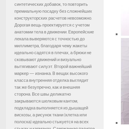
синтетических добавок, то повторить
премиальную посадку без сложнейших
конструкторских расчетов невозможно.
Дорогая вещь проектируется с учетом
анатомии тела в движении. Европейские
лекала выверяются с точностью до
миллиметра, благодаря чему жакеты
идеально садятся в плечах, а брюки не
сковывают движений и визуально
вытягивают силуэт. Второй важнейший
маркер — изнанка. В вещах высокого
класса внутренняя отделка выглядит
так же безупречно, как и внешняя
сторона. Все швы деликатно
закрываются шелковым кантом,
подкладка выполняется из дышащей
вискозы, а рисунок ткани (клетка или
полоска) идеально стыкуется на всех
стыках и карманах. Сдержанная палитра