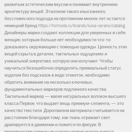
развитым эстетическим вкусом и понимает внутреннюю
архитектуру вещей. Эталоном такого изысканного,
бессловесного подхода на протяжении многих лет остается
немецкий бренд https://hcmoda.ru/brands/luisa-cerano/catalog.
Дизайнеры марки создают коллекции для уверенных в себе
женщин, которым больше нет необходимости что-то
доказывать окружающим с помощью одежды. Ценность этих
вещей скрыта в деталях, тактильных ощущениях и
уникальной энергетике, которую они излучают. Чтобы
научиться безошибочно определять премиальный статус
изделия без подсказок в виде этикеток, необходимо
обратить внимание на несколько ключевых,
фундаментальных маркеров подлинного качества.
Тактильный маркер — магия натуральных волокон высшего
класса Первое, что выдает вещь премиум-сегмента, — это
качество текстиля. Дороговизна материала считывается на
расстоянии благодаря тому, как ткань отражает свет,
драпируется в движении и ложится по фигуре. В
производстве одежды высокого уровня используются