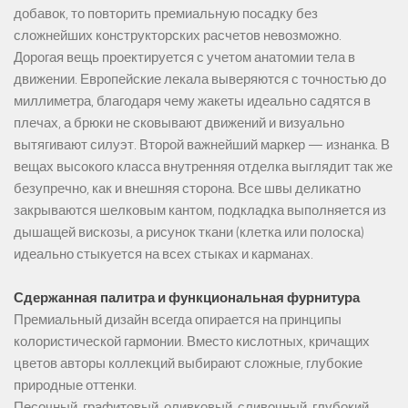
добавок, то повторить премиальную посадку без
сложнейших конструкторских расчетов невозможно.
Дорогая вещь проектируется с учетом анатомии тела в
движении. Европейские лекала выверяются с точностью до
миллиметра, благодаря чему жакеты идеально садятся в
плечах, а брюки не сковывают движений и визуально
вытягивают силуэт. Второй важнейший маркер — изнанка. В
вещах высокого класса внутренняя отделка выглядит так же
безупречно, как и внешняя сторона. Все швы деликатно
закрываются шелковым кантом, подкладка выполняется из
дышащей вискозы, а рисунок ткани (клетка или полоска)
идеально стыкуется на всех стыках и карманах.
Сдержанная палитра и функциональная фурнитура
Премиальный дизайн всегда опирается на принципы
колористической гармонии. Вместо кислотных, кричащих
цветов авторы коллекций выбирают сложные, глубокие
природные оттенки.
Песочный, графитовый, оливковый, сливочный, глубокий