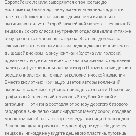
Европейские лекала выверяются с точностью до
миллиметра, благодаря чему жакеты идеально садятся в
плечах, а брюки не сковывают движений и визуально
вытягивают силуэт. Второй важнейший маркер — изнанка. В
вещах высокого класса внутренняя отделка выглядит так же
безупречно, как и внешняя сторона. Все швы деликатно
закрываются шелковым кантом, подкладка выполняется из
дышащей вискозы, а рисунок ткани (клетка или полоска)
идеально стыкуется на всех стыках и карманах. Сдержанная
палитра и функциональная фурнитура Премиальный дизайн
всегда опирается на принципы колористической гармонии.
Вместо кислотных, кричащих цветов авторы коллекций
выбирают сложные, глубокие природные оттенки. Песочный,
графитовый, оливковый, сливочный, глубокий синий и
антрацит — эти тона составляют основу дорогого базового
гардероба. Они легко комбинируются между собой, создавая
монохромные образы, которые всегда выглядят благородно.
Завершающим штрихом выступает фурнитура. На дорогих
вещах вы никогда не увидите дешевого пластика: пуговицы