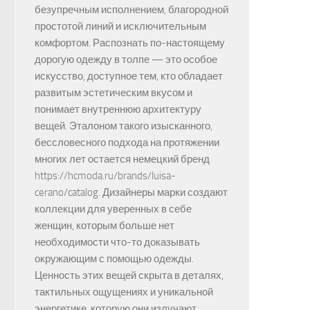
безупречным исполнением, благородной
простотой линий и исключительным
комфортом. Распознать по-настоящему
дорогую одежду в толпе — это особое
искусство, доступное тем, кто обладает
развитым эстетическим вкусом и
понимает внутреннюю архитектуру
вещей. Эталоном такого изысканного,
бессловесного подхода на протяжении
многих лет остается немецкий бренд
https://hcmoda.ru/brands/luisa-
cerano/catalog. Дизайнеры марки создают
коллекции для уверенных в себе
женщин, которым больше нет
необходимости что-то доказывать
окружающим с помощью одежды.
Ценность этих вещей скрыта в деталях,
тактильных ощущениях и уникальной
энергетике, которую они излучают.