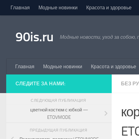
Главная
Модные новинки
Красота и здоровье
Skip to content
90is.ru
Модные новости, уход за собою,
Главная
Модные новинки
Красота и здоровье
СЛЕДИТЕ ЗА НАМИ:
БЕЗ Р
СЛЕДУЮЩАЯ ПУБЛИКАЦИЯ
ко
цветной костюм с юбкой —
ETOVMODE
ET
ПРЕДЫДУЩАЯ ПУБЛИКАЦИЯ