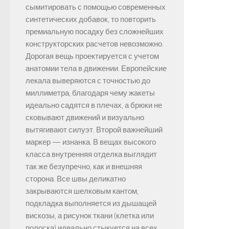
сымитировать с помощью современных
синтетических добавок, то повторить
премиальную посадку без сложнейших
конструкторских расчетов невозможно.
Дорогая вещь проектируется с учетом
анатомии тела в движении. Европейские
лекала выверяются с точностью до
миллиметра, благодаря чему жакеты
идеально садятся в плечах, а брюки не
сковывают движений и визуально
вытягивают силуэт. Второй важнейший
маркер — изнанка. В вещах высокого
класса внутренняя отделка выглядит
так же безупречно, как и внешняя
сторона. Все швы деликатно
закрываются шелковым кантом,
подкладка выполняется из дышащей
вискозы, а рисунок ткани (клетка или
полоска) идеально стыкуется на всех