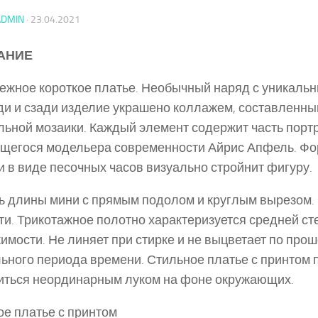
ADMIN
·
23.04.2021
АНИЕ
жное короткое платье. Необычный наряд с уникальн
и и сзади изделие украшено коллажем, составленны
льной мозаики. Каждый элемент содержит часть порт
щегося модельера современности Айрис Апфель. Фо
и в виде песочных часов визуально стройнит фигуру.
 длины мини с прямым подолом и круглым вырезом. 
ти. Трикотажное полотно характеризуется средней с
имости. Не линяет при стирке и не выцветает по про
ьного периода времени. Стильное платье с принтом 
ться неординарным луком на фоне окружающих.
ое платье с принтом