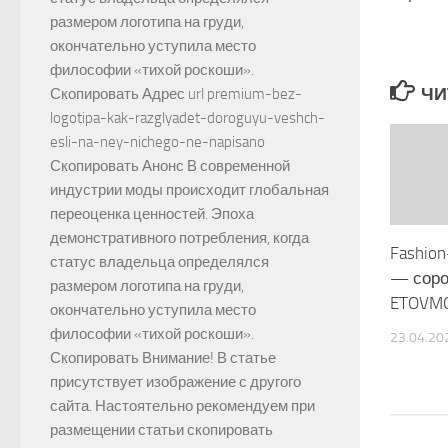
размером логотипа на груди,
окончательно уступила место
философии «тихой роскоши».
ЧИ
Скопировать Адрес url premium-bez-
logotipa-kak-razglyadet-doroguyu-veshch-
esli-na-ney-nichego-ne-napisano
Скопировать Анонс В современной
индустрии моды происходит глобальная
переоценка ценностей. Эпоха
демонстративного потребления, когда
Fashio
статус владельца определялся
— соро
размером логотипа на груди,
ETOVM
окончательно уступила место
философии «тихой роскоши».
23.04.20
Скопировать Внимание! В статье
присутствует изображение с другого
сайта. Настоятельно рекомендуем при
размещении статьи скопировать