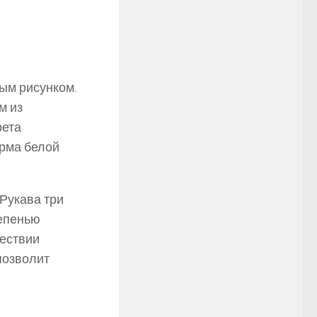
ым рисунком.
м из
рета
рма белой
Рукава три
тепенью
шествии
позволит