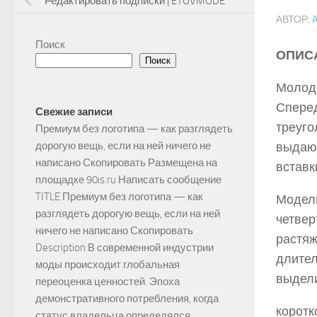
Редактировать подписки | ETOVMODE
АВТОР:
Поиск
ОПИС
Поиск
Молоде
Сперед
Свежие записи
треуго
Премиум без логотипа — как разглядеть
дорогую вещь, если на ней ничего не
выдаю
написано Скопировать Размещена на
вставк
площадке 90is.ru Написать сообщение
TITLE Премиум без логотипа — как
Модель
разглядеть дорогую вещь, если на ней
четвер
ничего не написано Скопировать
растяж
Description В современной индустрии
длител
моды происходит глобальная
выдели
переоценка ценностей. Эпоха
демонстративного потребления, когда
коротк
статус владельца определялся