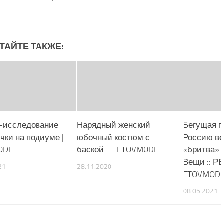
ТАЙТЕ ТАКЖЕ:
n-исследование
Нарядный женский
Бегущая п
чки на подиуме |
юбочный костюм с
Россию в
ODE
баской — ETOVMODE
«бритва» m
Вещи :: Р
21
28.11.2020
ETOVMOD
08.05.2021