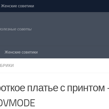
Женские советики
 полезные советы
Женские советики
УБРИКИ
роткое платье с принтом
OVMODE