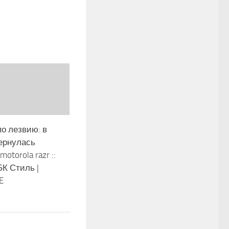
о лезвию: в
ернулась
otorola razr ::
БК Стиль |
E