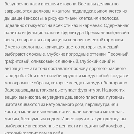
безупречно, как и внешняя сторона. Все швы деликатно
закрываются шелковым кантом, подкладка выполняется из
дышащей вискозы, а рисунок ткани (клетка или полоска)
идеально стыкуется на всех стыках и карманах. Сдержанная
палитра и функциональная фурнитура Премиальный дизайн
всегда опирается на принципы колористической гармонии.
Вместо кислотных, кричащих цветов авторы коллекций
выбирают сложные, глубокие природные оттенки. Песочный,
графитовый, оливковый, сливочный, глубокий синий и
антрацит — эти тона составляют основу дорогого базового
гардероба. Они легко комбинируются между собой, создавая
монохромные образы, которые всегда выглядят благородно.
Завершающим штрихом выступает фурнитура. На дорогих
вещах вы никогда не увидите дешевого пластика: пуговицы
изготавливаются из натурального рога, перламутра или
кости, а молнии выполняются из полированного металла с
мягким, бесшумным ходом. Инвестируя в такую одежду, вы
выбираете вневременные ценности и подлинный комфорт,
который говорит сам за себя.