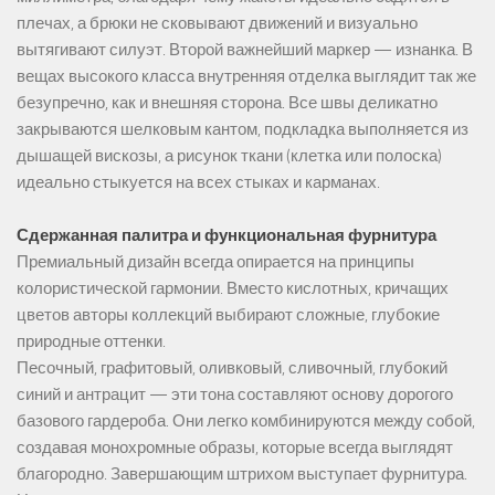
плечах, а брюки не сковывают движений и визуально
вытягивают силуэт. Второй важнейший маркер — изнанка. В
вещах высокого класса внутренняя отделка выглядит так же
безупречно, как и внешняя сторона. Все швы деликатно
закрываются шелковым кантом, подкладка выполняется из
дышащей вискозы, а рисунок ткани (клетка или полоска)
идеально стыкуется на всех стыках и карманах.
Сдержанная палитра и функциональная фурнитура
Премиальный дизайн всегда опирается на принципы
колористической гармонии. Вместо кислотных, кричащих
цветов авторы коллекций выбирают сложные, глубокие
природные оттенки.
Песочный, графитовый, оливковый, сливочный, глубокий
синий и антрацит — эти тона составляют основу дорогого
базового гардероба. Они легко комбинируются между собой,
создавая монохромные образы, которые всегда выглядят
благородно. Завершающим штрихом выступает фурнитура.