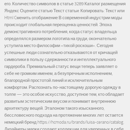
его. Количество символов в статье 3289 Каталог размещения
Яндекс Оцените статью Текст статьи: Копировать: Текст или
Html Cменить отображение В современной индустрии моды
происходит глобальная переоценка ценностей. Эпоха
демонстративного потребления, когда статус владельца
определялся размером логотипа на груди, окончательно
уступила место философии «тихой роскоши». Сегодня
успешные люди сознательно отказываются от кричащей
символики в пользу сдержанности и интеллектуального
гардероба. Премиальный статус вещи теперь заявляет о
себе не громким именем, а безупречным исполнением,
благородной простотой линий и исключительным
комфортом. Распознать по-настоящему дорогую одежду в
толпе — это особое искусство, доступное тем, кто обладает
развитым эстетическим вкусом и понимает внутреннюю
архитектуру вещей. Эталоном такого изысканного,
бессловесного подхода на протяжении многих лет остается
немецкий бренд https://hcmoda.ru/brands/luisa-cerano/catalog.
Дизайнеры марки создают коллекции для уверенных в себе