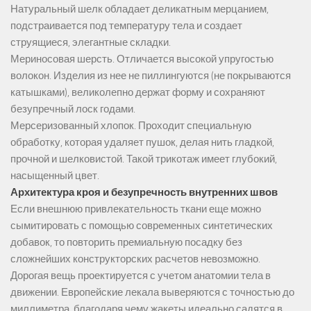
Натуральный шелк обладает деликатным мерцанием,
подстраивается под температуру тела и создает
струящиеся, элегантные складки.
Мериносовая шерсть. Отличается высокой упругостью
волокон. Изделия из нее не пиллингуются (не покрываются
катышками), великолепно держат форму и сохраняют
безупречный лоск годами.
Мерсеризованный хлопок. Проходит специальную
обработку, которая удаляет пушок, делая нить гладкой,
прочной и шелковистой. Такой трикотаж имеет глубокий,
насыщенный цвет.
Архитектура кроя и безупречность внутренних швов
Если внешнюю привлекательность ткани еще можно
сымитировать с помощью современных синтетических
добавок, то повторить премиальную посадку без
сложнейших конструкторских расчетов невозможно.
Дорогая вещь проектируется с учетом анатомии тела в
движении. Европейские лекала выверяются с точностью до
миллиметра, благодаря чему жакеты идеально садятся в