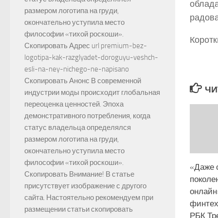
облада
размером логотипа на груди,
радова
окончательно уступила место
философии «тихой роскоши».
Коротк
Скопировать Адрес url premium-bez-
logotipa-kak-razglyadet-doroguyu-veshch-
esli-na-ney-nichego-ne-napisano
Скопировать Анонс В современной
ЧИ
индустрии моды происходит глобальная
переоценка ценностей. Эпоха
демонстративного потребления, когда
статус владельца определялся
размером логотипа на груди,
окончательно уступила место
философии «тихой роскоши».
«Даже 
Скопировать Внимание! В статье
поколе
присутствует изображение с другого
онлайн»
сайта. Настоятельно рекомендуем при
финтех 
размещении статьи скопировать
РБК Тр