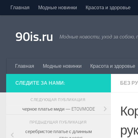
Главная
Модные новинки
Красота и здоровье
Skip to content
90is.ru
Модные новости, уход за собою,
Главная
Модные новинки
Красота и здоровье
СЛЕДИТЕ ЗА НАМИ:
БЕЗ Р
СЛЕДУЮЩАЯ ПУБЛИКАЦИЯ
Ко
черное платье миди — ETOVMODE
ПРЕДЫДУЩАЯ ПУБЛИКАЦИЯ
ру
серебристое платье с длинным