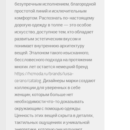
безупречным исполнением, благородной
простотой линий и исключительным
комфортом. Распознать по-настоящему
дорогую одежду в толпе — это особое
искусство, доступное тем, кто обладает
развитым эстетическим вкусом и
понимает внутреннюю архитектуру
вещей. Эталоном такого изысканного,
бессловесного подхода на протяжении
многих лет остается немецкий бренд
https://hcmoda.ru/brands/luisa-
cerano/catalog. Дизайнеры марки создают
коллекции для уверенных в себе
женщин, которым больше нет
необходимости что-то доказывать
окружающим с помощью одежды.
Ценность этих вещей скрыта в деталях,
тактильных ощущениях и уникальной
энергетике, которую они излучают.