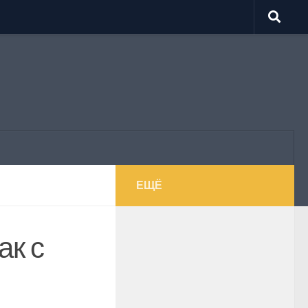
ЕЩЁ
ак с