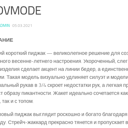
OVMODE
ADMIN
·
05.03.2021
АНИЕ
й короткий пиджак — великолепное решение для со
ного весенне-летнего настроения. Укороченный, сле
изделия сделает акцент на линии бедер, а единстве
ии. Такая модель визуально удлиняет силуэт и модели
альный рукав в 3/4 скроет недостатки рук, а легкая 
т образу пикантности. Жакет идеально сочетается как
 так и с топом.
овый пиджак выглядит роскошно и богато благодаря
ду. Стрейч-жаккард прекрасно тянется и пропускает в