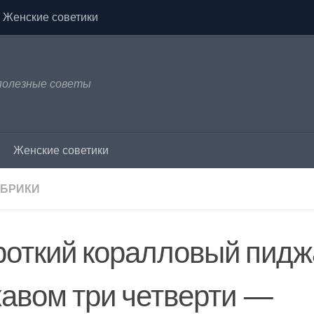
Женские советики
 полезные советы
Женские советики
УБРИКИ
роткий коралловый пидж
кавом три четверти —