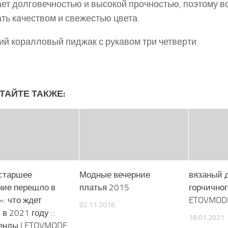
ет долговечностью и высокой прочностью, поэтому вс
ть качеством и свежестью цвета.
ий коралловый пиджак с рукавом три четверти
ТАЙТЕ ТАКЖЕ:
старшее
Модные вечерние
вязаный 
ние перешло в
платья 2015
горчично
: что ждет
ETOVMOD
02.11.2016
в 2021 году ::
18.01.2021
енды | ETOVMODE