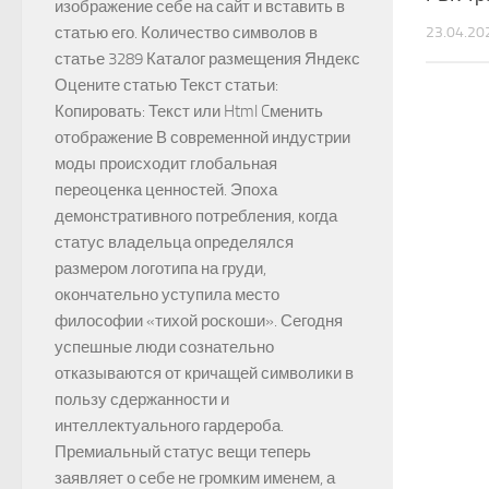
изображение себе на сайт и вставить в
статью его. Количество символов в
23.04.20
статье 3289 Каталог размещения Яндекс
Оцените статью Текст статьи:
Копировать: Текст или Html Cменить
отображение В современной индустрии
моды происходит глобальная
переоценка ценностей. Эпоха
демонстративного потребления, когда
статус владельца определялся
размером логотипа на груди,
окончательно уступила место
философии «тихой роскоши». Сегодня
успешные люди сознательно
отказываются от кричащей символики в
пользу сдержанности и
интеллектуального гардероба.
Премиальный статус вещи теперь
заявляет о себе не громким именем, а