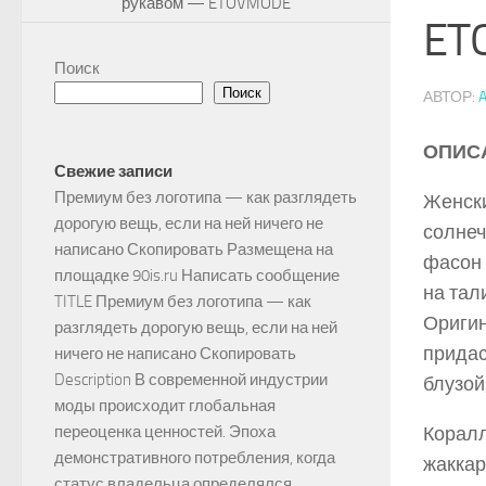
рукавом — ETOVMODE
ET
Поиск
Поиск
АВТОР:
ОПИС
Свежие записи
Премиум без логотипа — как разглядеть
Женски
дорогую вещь, если на ней ничего не
солнеч
написано Скопировать Размещена на
фасон 
площадке 90is.ru Написать сообщение
на тал
TITLE Премиум без логотипа — как
Оригин
разглядеть дорогую вещь, если на ней
придас
ничего не написано Скопировать
Description В современной индустрии
блузой,
моды происходит глобальная
переоценка ценностей. Эпоха
Коралл
демонстративного потребления, когда
жаккар
статус владельца определялся