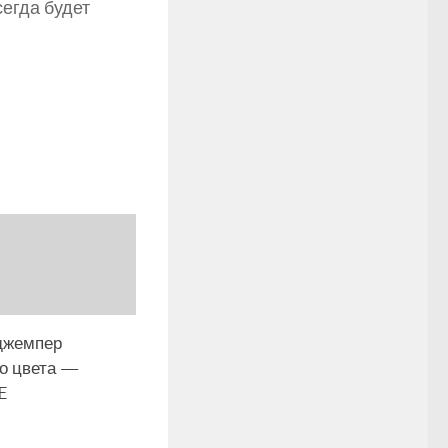
егда будет
джемпер
го цвета —
E