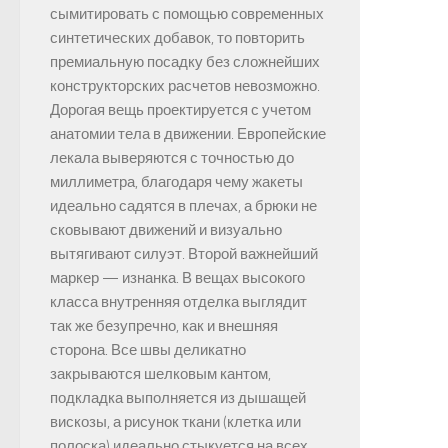
сымитировать с помощью современных
синтетических добавок, то повторить
премиальную посадку без сложнейших
конструкторских расчетов невозможно.
Дорогая вещь проектируется с учетом
анатомии тела в движении. Европейские
лекала выверяются с точностью до
миллиметра, благодаря чему жакеты
идеально садятся в плечах, а брюки не
сковывают движений и визуально
вытягивают силуэт. Второй важнейший
маркер — изнанка. В вещах высокого
класса внутренняя отделка выглядит
так же безупречно, как и внешняя
сторона. Все швы деликатно
закрываются шелковым кантом,
подкладка выполняется из дышащей
вискозы, а рисунок ткани (клетка или
полоска) идеально стыкуется на всех