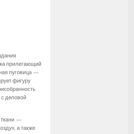
здания
гка прилегающий
нная пуговица —
рует фигуру.
присобранность
 с деловой
 ткани —
оздух, а также