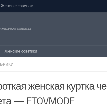
Женские советики
 полезные советы
Женские советики
УБРИКИ
роткая женская куртка ч
ета — ETOVMODE