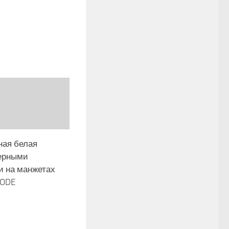
ная белая
черными
и на манжетах
ODE