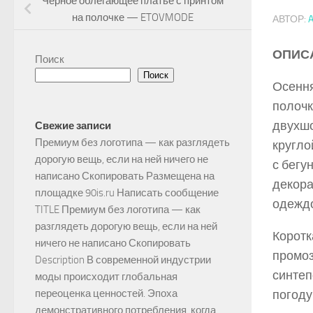
Черное облегающее платье с принтом
на полочке — ETOVMODE
АВТОР:
ОПИС
Поиск
Поиск
Осення
полочк
двухшо
Свежие записи
Премиум без логотипа — как разглядеть
кругло
дорогую вещь, если на ней ничего не
с бегу
написано Скопировать Размещена на
декора
площадке 90is.ru Написать сообщение
одеждо
TITLE Премиум без логотипа — как
разглядеть дорогую вещь, если на ней
Коротк
ничего не написано Скопировать
промоз
Description В современной индустрии
синтеп
моды происходит глобальная
погоду
переоценка ценностей. Эпоха
демонстративного потребления, когда