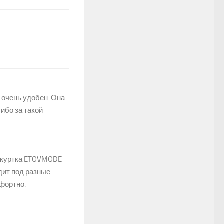
ь очень удобен. Она
ибо за такой
я куртка ETOVMODE
дит под разные
фортно.