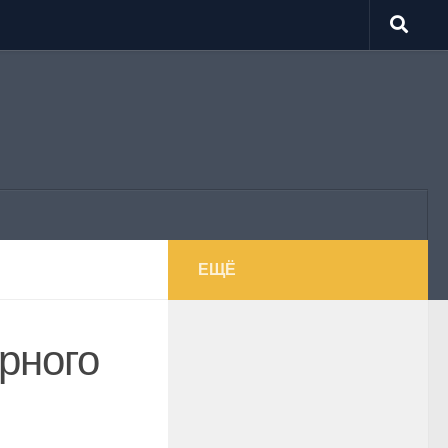
ЕЩЁ
ерного