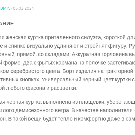
ADMIN
·
05.03.2021
АНИЕ
я женская куртка приталенного силуэта, короткой дл
е и спинке визуально удлиняют и стройнят фигуру. Р
вный, прямой, со складами. Аккуратная горловина в
й форме. Два скрытых кармана на полочке застегива
нком серебристого цвета. Борт изделия на тракторной
тивных кнопках. Универсальный черный цвет куртки с
й любого фасона и расцветки.
ая черная куртка выполнена из плащевки, уберегающ
глого демисезонного ветра. В качестве наполнител
он. В такой вещи будет тепло и комфортно даже в с
.