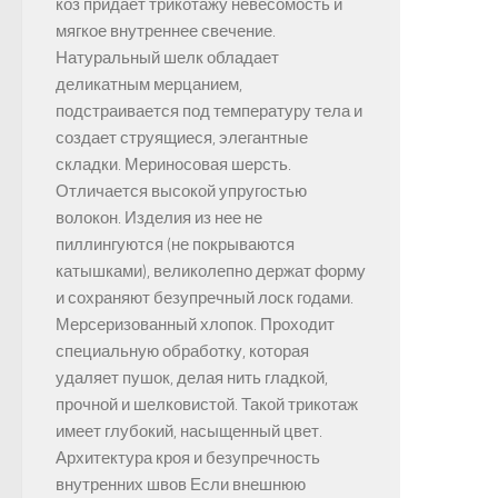
коз придает трикотажу невесомость и
мягкое внутреннее свечение.
Натуральный шелк обладает
деликатным мерцанием,
подстраивается под температуру тела и
создает струящиеся, элегантные
складки. Мериносовая шерсть.
Отличается высокой упругостью
волокон. Изделия из нее не
пиллингуются (не покрываются
катышками), великолепно держат форму
и сохраняют безупречный лоск годами.
Мерсеризованный хлопок. Проходит
специальную обработку, которая
удаляет пушок, делая нить гладкой,
прочной и шелковистой. Такой трикотаж
имеет глубокий, насыщенный цвет.
Архитектура кроя и безупречность
внутренних швов Если внешнюю