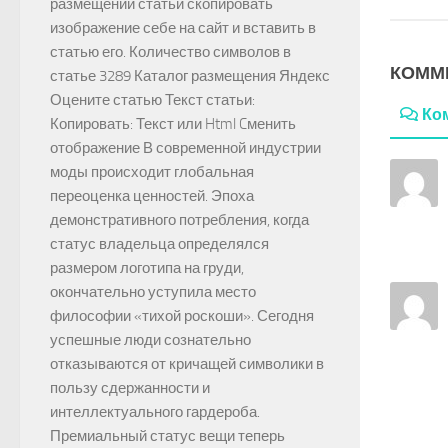
размещении статьи скопировать
изображение себе на сайт и вставить в
статью его. Количество символов в
КОММ
статье 3289 Каталог размещения Яндекс
Оцените статью Текст статьи:
Ко
Копировать: Текст или Html Cменить
отображение В современной индустрии
моды происходит глобальная
переоценка ценностей. Эпоха
демонстративного потребления, когда
статус владельца определялся
размером логотипа на груди,
окончательно уступила место
философии «тихой роскоши». Сегодня
успешные люди сознательно
отказываются от кричащей символики в
пользу сдержанности и
интеллектуального гардероба.
Премиальный статус вещи теперь