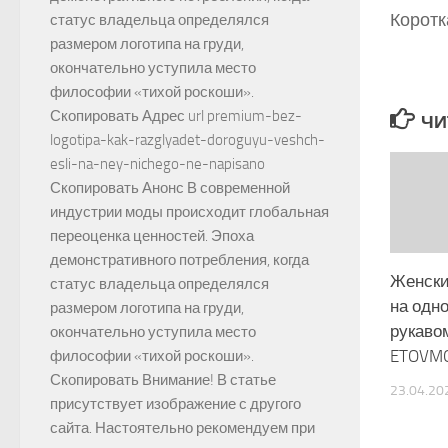
Коротк
статус владельца определялся
размером логотипа на груди,
окончательно уступила место
философии «тихой роскоши».
Скопировать Адрес url premium-bez-
ЧИ
logotipa-kak-razglyadet-doroguyu-veshch-
esli-na-ney-nichego-ne-napisano
Скопировать Анонс В современной
индустрии моды происходит глобальная
переоценка ценностей. Эпоха
демонстративного потребления, когда
Женски
статус владельца определялся
на одно
размером логотипа на груди,
рукаво
окончательно уступила место
ETOVM
философии «тихой роскоши».
Скопировать Внимание! В статье
23.04.20
присутствует изображение с другого
сайта. Настоятельно рекомендуем при