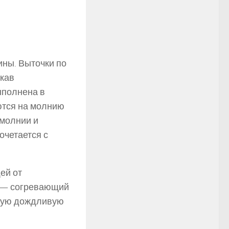
ины. Выточки по
укав
ыполнена в
ются на молнию
 молнии и
очетается с
ей от
я — согревающий
амую дождливую