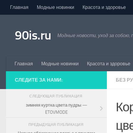
Главная
Модные новинки
Красота и здоровье
Skip to content
90is.ru
Модные новости, уход за собою,
Главная
Модные новинки
Красота и здоровье
СЛЕДИТЕ ЗА НАМИ:
БЕЗ Р
СЛЕДУЮЩАЯ ПУБЛИКАЦИЯ
Ко
зимняя куртка цвета пудры —
ETOVMODE
цв
ПРЕДЫДУЩАЯ ПУБЛИКАЦИЯ