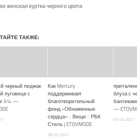
ая женская куртка черного цвета
ТАЙТЕ ТАКЖЕ:
й черный пиджак
Как Mercury
притален
й пуговице с
поддерживает
блуза с 
м 3/4 —
благотворительный
бантикам
ODE
фонд «Обнаженные
— ETOVM
сердца» :: Вещи :: РБК
21
05.03.2021
Стиль | ETOVMODE
08.05.2021