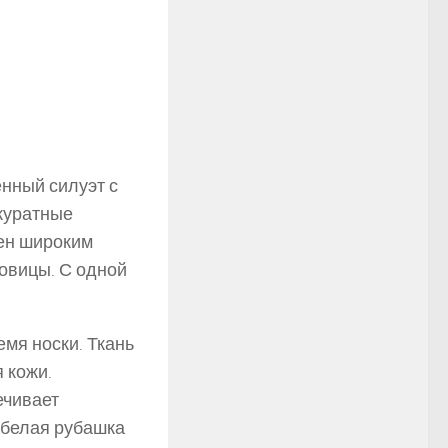
енный силуэт с
куратные
ен широким
говицы. С одной
мя носки. Ткань
 кожи.
ечивает
 белая рубашка