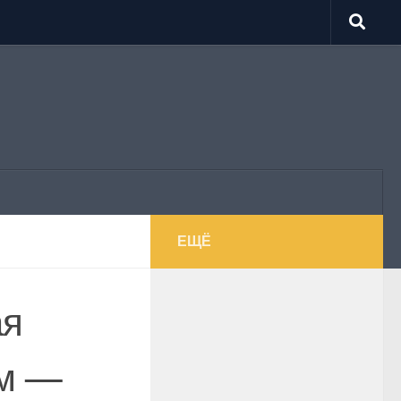
ЕЩЁ
ая
ом —