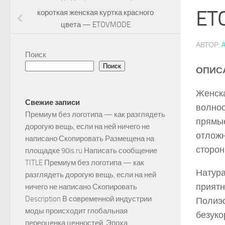
ET
короткая женская куртка красного
цвета — ETOVMODE
АВТОР:
Поиск
Поиск
ОПИС
Женска
Свежие записи
волноо
Премиум без логотипа — как разглядеть
прямые
дорогую вещь, если на ней ничего не
отложн
написано Скопировать Размещена на
сторон
площадке 90is.ru Написать сообщение
TITLE Премиум без логотипа — как
Натура
разглядеть дорогую вещь, если на ней
приятн
ничего не написано Скопировать
Description В современной индустрии
Полиэс
моды происходит глобальная
безуко
переоценка ценностей. Эпоха