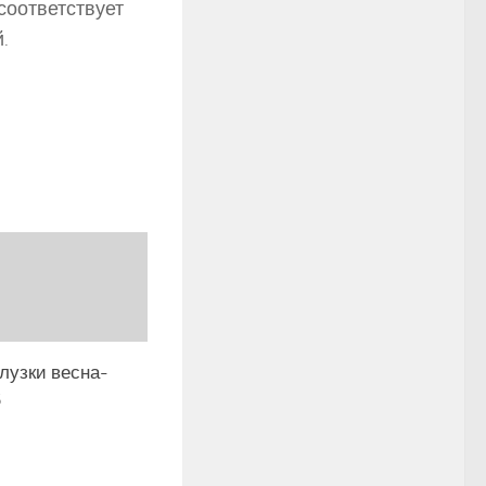
соответствует
.
лузки весна-
5