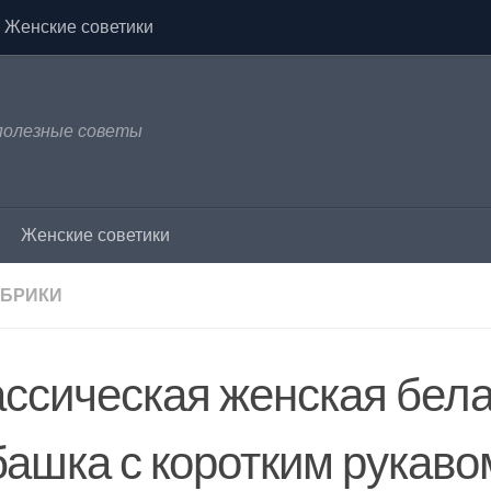
Женские советики
 полезные советы
Женские советики
УБРИКИ
ассическая женская бел
башка с коротким рукав