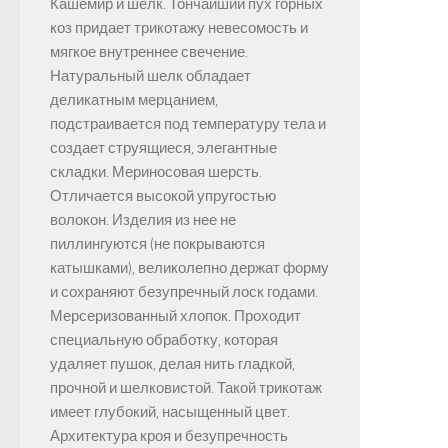
Кашемир и шелк. Тончайший пух горных
коз придает трикотажу невесомость и
мягкое внутреннее свечение.
Натуральный шелк обладает
деликатным мерцанием,
подстраивается под температуру тела и
создает струящиеся, элегантные
складки. Мериносовая шерсть.
Отличается высокой упругостью
волокон. Изделия из нее не
пиллингуются (не покрываются
катышками), великолепно держат форму
и сохраняют безупречный лоск годами.
Мерсеризованный хлопок. Проходит
специальную обработку, которая
удаляет пушок, делая нить гладкой,
прочной и шелковистой. Такой трикотаж
имеет глубокий, насыщенный цвет.
Архитектура кроя и безупречность