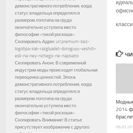
идеаль
демонстративного потребления, когда
офисно
статус владельца определялся
размером логотипа на груди,
класси
окончательно уступила место
философии «тихой роскоши».
Скопировать Адрес url premium-bez-
logotipa-kak-razglyadet-doroguyu-veshch-
ЧИ
esli-na-ney-nichego-ne-napisano
Скопировать Анонс В современной
индустрии моды происходит глобальная
переоценка ценностей. Эпоха
демонстративного потребления, когда
статус владельца определялся
размером логотипа на груди,
Модные
окончательно уступила место
2014 ф
философии «тихой роскоши».
брасле
Скопировать Внимание! В статье
06.03.20
присутствует изображение с другого