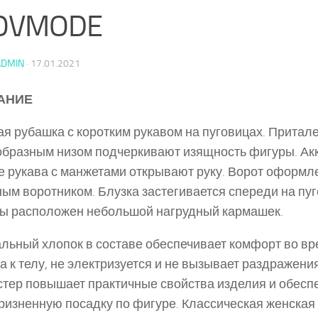
OVMODE
ADMIN
·
17.01.2021
АНИЕ
я рубашка с коротким рукавом на пуговицах. Притал
бразным низом подчеркивают изящность фигуры. Ак
 рукава с манжетами открывают руку. Ворот оформл
ым воротником. Блузка застегивается спереди на пу
ы расположен небольшой нагрудный кармашек.
льный хлопок в составе обеспечивает комфорт во вре
а к телу, не электризуется и не вызывает раздражения
тер повышает практичные свойства изделия и обесп
ризненную посадку по фигуре. Классическая женская