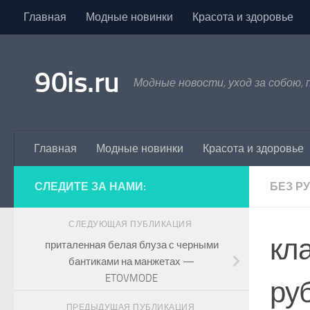
Главная
Модные новинки
Красота и здоровье
Skip to content
90is.ru
Модные новости, уход за собою,
Главная
Модные новинки
Красота и здоровье
СЛЕДИТЕ ЗА НАМИ:
БЕЗ Р
СЛЕДУЮЩАЯ ПУБЛИКАЦИЯ
кл
приталенная белая блуза с черными
бантиками на манжетах —
ETOVMODE
ру
ПРЕДЫДУЩАЯ ПУБЛИКАЦИЯ