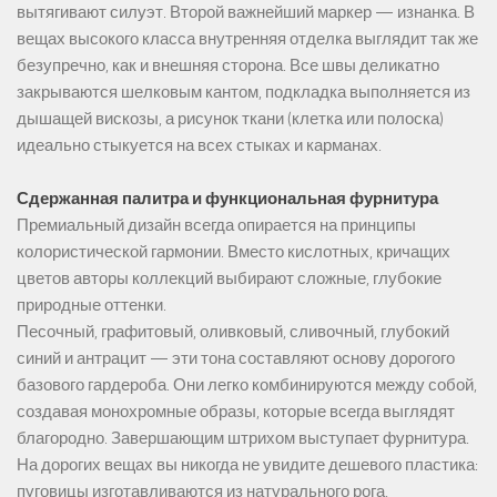
вытягивают силуэт. Второй важнейший маркер — изнанка. В
вещах высокого класса внутренняя отделка выглядит так же
безупречно, как и внешняя сторона. Все швы деликатно
закрываются шелковым кантом, подкладка выполняется из
дышащей вискозы, а рисунок ткани (клетка или полоска)
идеально стыкуется на всех стыках и карманах.
Сдержанная палитра и функциональная фурнитура
Премиальный дизайн всегда опирается на принципы
колористической гармонии. Вместо кислотных, кричащих
цветов авторы коллекций выбирают сложные, глубокие
природные оттенки.
Песочный, графитовый, оливковый, сливочный, глубокий
синий и антрацит — эти тона составляют основу дорогого
базового гардероба. Они легко комбинируются между собой,
создавая монохромные образы, которые всегда выглядят
благородно. Завершающим штрихом выступает фурнитура.
На дорогих вещах вы никогда не увидите дешевого пластика:
пуговицы изготавливаются из натурального рога,