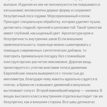
волокон. Изделия из нее не пиллингуются (не покрываются
катышками), великолепно держат форму и сохраняют
безупречный лоск годами. Мерсеризованный хлопок.
Проходит специальную обработку, которая удаляет пушок,
делая нить гладкой, прочной и шелковистой. Такой трикотаж
имеет глубокий, насыщенный цвет. Архитектура кроя и
безупречность внутренних швов Если внешнюю
привлекательность ткани еще можно сымитировать с
помощью современных синтетических добавок, то
повторить премиальную посадку без сложнейших
конструкторских расчетов невозможно. Дорогая вещь
проектируется с учетом анатомии тела в движении.
Европейские лекала выверяются с точностью до
миллиметра, благодаря чему жакеты идеально садятся в
плечах, а брюки не сковывают движений и визуально
вытягивают силуэт. Второй важнейший маркер — изнанка. В
вещах высокого класса внутренняя отделка выглядит так же
безупречно, как и внешняя сторона. Все швы деликатно