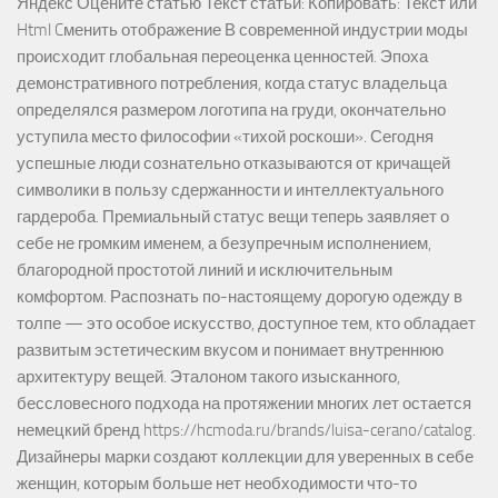
Яндекс Оцените статью Текст статьи: Копировать: Текст или
Html Cменить отображение В современной индустрии моды
происходит глобальная переоценка ценностей. Эпоха
демонстративного потребления, когда статус владельца
определялся размером логотипа на груди, окончательно
уступила место философии «тихой роскоши». Сегодня
успешные люди сознательно отказываются от кричащей
символики в пользу сдержанности и интеллектуального
гардероба. Премиальный статус вещи теперь заявляет о
себе не громким именем, а безупречным исполнением,
благородной простотой линий и исключительным
комфортом. Распознать по-настоящему дорогую одежду в
толпе — это особое искусство, доступное тем, кто обладает
развитым эстетическим вкусом и понимает внутреннюю
архитектуру вещей. Эталоном такого изысканного,
бессловесного подхода на протяжении многих лет остается
немецкий бренд https://hcmoda.ru/brands/luisa-cerano/catalog.
Дизайнеры марки создают коллекции для уверенных в себе
женщин, которым больше нет необходимости что-то