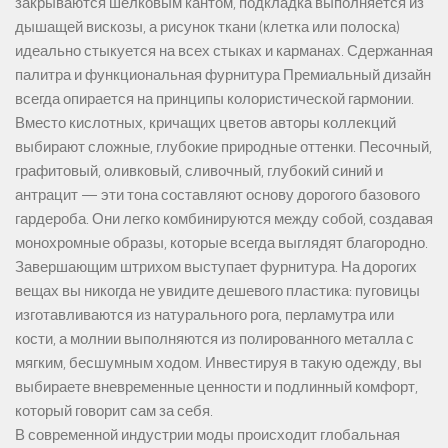
закрываются шелковым кантом, подкладка выполняется из
дышащей вискозы, а рисунок ткани (клетка или полоска)
идеально стыкуется на всех стыках и карманах. Сдержанная
палитра и функциональная фурнитура Премиальный дизайн
всегда опирается на принципы колористической гармонии.
Вместо кислотных, кричащих цветов авторы коллекций
выбирают сложные, глубокие природные оттенки. Песочный,
графитовый, оливковый, сливочный, глубокий синий и
антрацит — эти тона составляют основу дорогого базового
гардероба. Они легко комбинируются между собой, создавая
монохромные образы, которые всегда выглядят благородно.
Завершающим штрихом выступает фурнитура. На дорогих
вещах вы никогда не увидите дешевого пластика: пуговицы
изготавливаются из натурального рога, перламутра или
кости, а молнии выполняются из полированного металла с
мягким, бесшумным ходом. Инвестируя в такую одежду, вы
выбираете вневременные ценности и подлинный комфорт,
который говорит сам за себя.
В современной индустрии моды происходит глобальная