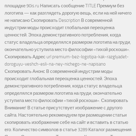
площадке 90is.ru Написать сообщение TITLE Премиум без
логотипа — как разглядеть дорогую вещь, если на ней ничего
не написано Скопировать Description В современной
индустрии моды происходит глобальная переоценка
ценностей. Эпоха демонстративного потребления, когда
статус владельца определялся размером логотипа на груди,
окончательно уступила место философии «тихой роскоши».
Скопировать Адрес url premium-bez-logotipa-kak-razglyadet-
doroguyu-veshch-esli-na-ney-nichego-ne-napisano
Скопировать Анонс В современной индустрии моды
происходит глобальная переоценка ценностей. Эпоха
демонстративного потребления, когда статус владельца
определялся размером логотипа на груди, окончательно
уступила место философии «тихой роскоши». Скопировать
Внимание! В статье присутствует изображение с другого
сайта. Настоятельно рекомендуем при размещении статьи
скопировать изображение себе на сайт и вставить в статью
его. Количество символов в статье 3289 Каталог размещения