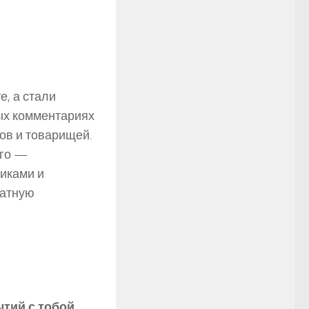
, а стали
ых комментариях
ов и товарищей.
ого —
никами и
ватную
тий с тобой