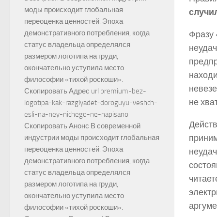
моды происходит глобальная
случи
переоценка ценностей. Эпоха
демонстративного потребления, когда
Фразу 
статус владельца определялся
неудач
размером логотипа на груди,
предпр
окончательно уступила место
находи
философии «тихой роскоши».
невезе
Скопировать Адрес url premium-bez-
не хва
logotipa-kak-razglyadet-doroguyu-veshch-
esli-na-ney-nichego-ne-napisano
Действ
Скопировать Анонс В современной
приним
индустрии моды происходит глобальная
переоценка ценностей. Эпоха
неудач
демонстративного потребления, когда
состоя
статус владельца определялся
читает
размером логотипа на груди,
электр
окончательно уступила место
аргуме
философии «тихой роскоши».