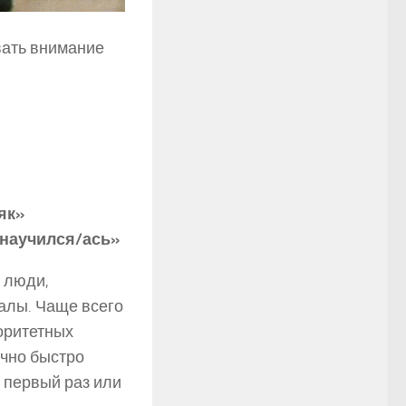
вать внимание
як»
 научился/ась»
 люди,
алы. Чаще всего
оритетных
очно быстро
 первый раз или