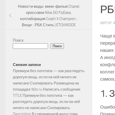
РБ
Новости моды: мини-фильм Chanel,
кроссовки Nike GO FlyEase,
коллаборация Coach X Champion ::
АВТОР:
Вещи :: РБК Стиль | ETOVMODE
Чаще в
Поиск
перера
Поиск
наших 
А иног
конфли
Свежие записи
Премиум без логотипа — как разглядеть
коллег
дорогую вещь, если на ней ничего не
самооц
написано Скопировать Размещена на
площадке 90is.ru Написать сообщение
1. 
TITLE Премиум без логотипа — как
разглядеть дорогую вещь, если на ней
Ошибоч
ничего не написано Скопировать
Правил
Description В современной индустрии