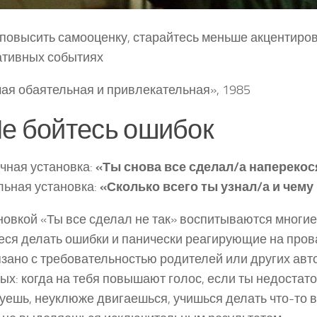
повысить самооценку, старайтесь меньше акцентиро
ативных событиях
ая обаятельная и привлекательная», 1985
Не бойтесь ошибок
ная установка:
«Ты снова все сделал/а наперекос
ьная установка:
«Сколько всего ты узнал/а и чему
новкой «Ты все сделал не так» воспитываются многие
ся делать ошибки и панически реагирующие на пров
язано с требовательностью родителей или других авт
ых: когда на тебя повышают голос, если ты недостат
уешь, неуклюже двигаешься, учишься делать что-то в