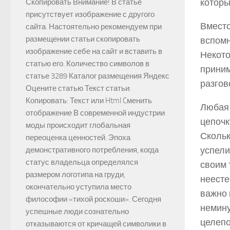
которы
Скопировать Внимание! В статье
присутствует изображение с другого
Вместо
сайта. Настоятельно рекомендуем при
размещении статьи скопировать
вспомн
изображение себе на сайт и вставить в
Некото
статью его. Количество символов в
приним
статье 3289 Каталог размещения Яндекс
разгов
Оцените статью Текст статьи:
Копировать: Текст или Html Cменить
Любая 
отображение В современной индустрии
цепочк
моды происходит глобальная
Скольк
переоценка ценностей. Эпоха
успели
демонстративного потребления, когда
статус владельца определялся
своим 
размером логотипа на груди,
неесте
окончательно уступила место
важно 
философии «тихой роскоши». Сегодня
немину
успешные люди сознательно
целепо
отказываются от кричащей символики в