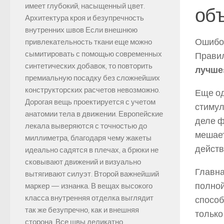
имеет глубокий, насыщенный цвет.
об
Архитектура кроя и безупречность
внутренних швов Если внешнюю
Ошибоч
привлекательность ткани еще можно
сымитировать с помощью современных
Правил
синтетических добавок, то повторить
лучше
премиальную посадку без сложнейших
конструкторских расчетов невозможно.
Еще од
Дорогая вещь проектируется с учетом
стимул
анатомии тела в движении. Европейские
деле ф
лекала выверяются с точностью до
мешает
миллиметра, благодаря чему жакеты
действ
идеально садятся в плечах, а брюки не
сковывают движений и визуально
Главна
вытягивают силуэт. Второй важнейший
полной
маркер — изнанка. В вещах высокого
класса внутренняя отделка выглядит
способ
так же безупречно, как и внешняя
только
сторона. Все швы деликатно