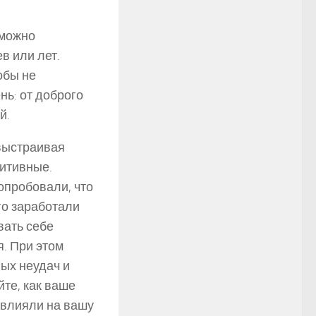
 можно
в или лет.
обы не
нь: от доброго
й.
 выстраивая
зитивные.
опробовали, что
го заработали
вать себе
я. При этом
ых неудач и
те, как ваше
овлияли на вашу