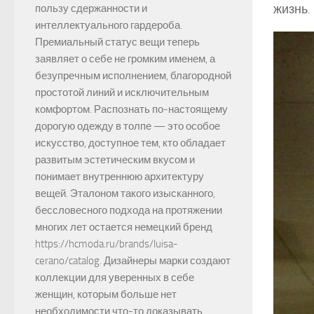
жизнь.
пользу сдержанности и
интеллектуального гардероба.
Премиальный статус вещи теперь
заявляет о себе не громким именем, а
безупречным исполнением, благородной
простотой линий и исключительным
комфортом. Распознать по-настоящему
дорогую одежду в толпе — это особое
искусство, доступное тем, кто обладает
развитым эстетическим вкусом и
понимает внутреннюю архитектуру
вещей. Эталоном такого изысканного,
бессловесного подхода на протяжении
многих лет остается немецкий бренд
https://hcmoda.ru/brands/luisa-
cerano/catalog. Дизайнеры марки создают
коллекции для уверенных в себе
женщин, которым больше нет
необходимости что-то доказывать