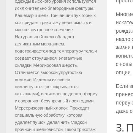
просто
одежды высокого уровня используются
исключительно благородные фактуры:
Многие
Кашемир и шелк. Тончайший пух горных
искате
коз придает трикотажу невесомость и
мягкое внутреннее свечение.
рождаю
Натуральный шелк обладает
назло 
деликатным мерцанием,
жизни 
подстраивается под температуру тела и
копилк
создает струящиеся, элегантные
с новы
складки. Мериносовая шерсть.
опции,
Отличается высокой упругостью
волокон. Изделия из нее не
Если з
пиллингуются (не покрываются
принес
катышками), великолепно держат форму
и сохраняют безупречный лоск годами.
первую
Мерсеризованный хлопок. Проходит
даже с
специальную обработку, которая
удаляет пушок, делая нить гладкой,
3. 
прочной и шелковистой. Такой трикотаж