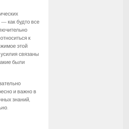
ических
 — как будто все
ключительно
относиться к
ржимое этой
и усилия связаны
какие были
зательно
есно и важно в
чных знаний,
ьно.