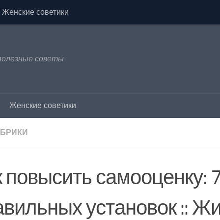
Женские советики
 полезные советы
Женские советики
УБРИКИ
к повысить самооценку: 
вильных установок :: Жиз