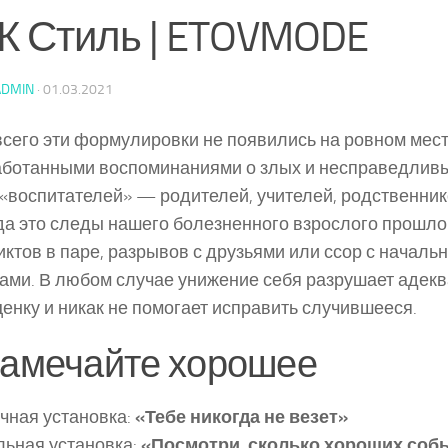
К Стиль | ETOVMODE
ADMIN
·
01.03.2021
сего эти формулировки не появились на ровном месте
ботанными воспоминаниями о злых и несправедлив
«воспитателей» — родителей, учителей, родственник
да это следы нашего болезненного взрослого прошл
ктов в паре, разрывов с друзьями или ссор с началь
ами. В любом случае унижение себя разрушает адек
енку и никак не помогает исправить случившееся.
Замечайте хорошее
ная установка:
«Тебе никогда не везет»
ьная установка:
«Посмотри, сколько хороших собы