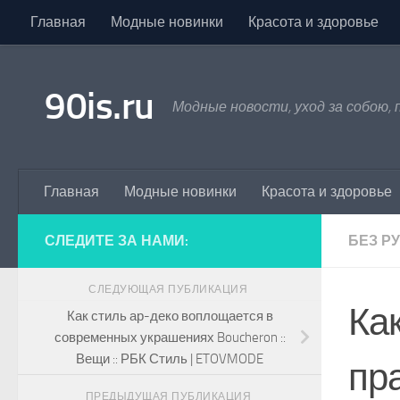
Главная
Модные новинки
Красота и здоровье
Skip to content
90is.ru
Модные новости, уход за собою,
Главная
Модные новинки
Красота и здоровье
СЛЕДИТЕ ЗА НАМИ:
БЕЗ Р
СЛЕДУЮЩАЯ ПУБЛИКАЦИЯ
Ка
Как стиль ар-деко воплощается в
современных украшениях Boucheron ::
Вещи :: РБК Стиль | ETOVMODE
пра
ПРЕДЫДУЩАЯ ПУБЛИКАЦИЯ