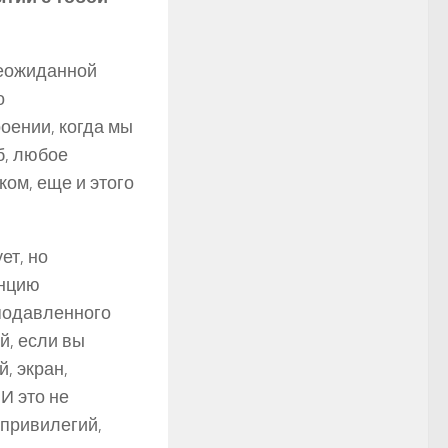
неожиданной
о
оении, когда мы
б, любое
ком, еще и этого
ет, но
енцию
подавленного
й, если вы
й, экран,
 И это не
 привилегий,