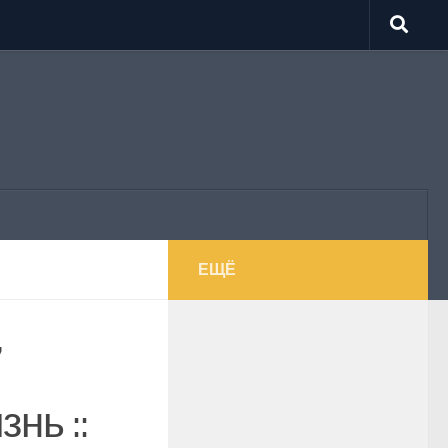
ЕЩЁ
7
нь ::