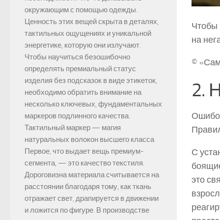
окружающим с помощью одежды.
Ценность этих вещей скрыта в деталях,
Чтобы 
тактильных ощущениях и уникальной
на нег
энергетике, которую они излучают.
Чтобы научиться безошибочно
© «Сам
определять премиальный статус
изделия без подсказок в виде этикеток,
2. 
необходимо обратить внимание на
несколько ключевых, фундаментальных
Ошибоч
маркеров подлинного качества.
Тактильный маркер — магия
Правил
натуральных волокон высшего класса
С уста
Первое, что выдает вещь премиум-
сегмента, — это качество текстиля.
боящие
Дороговизна материала считывается на
это св
расстоянии благодаря тому, как ткань
взросл
отражает свет, драпируется в движении
реагир
и ложится по фигуре. В производстве