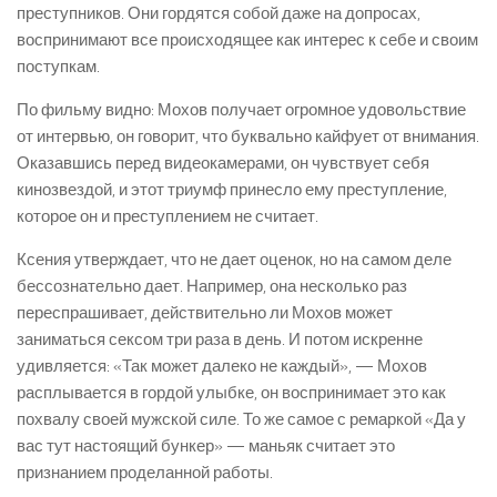
преступников. Они гордятся собой даже на допросах,
воспринимают все происходящее как интерес к себе и своим
поступкам.
По фильму видно: Мохов получает огромное удовольствие
от интервью, он говорит, что буквально кайфует от внимания.
Оказавшись перед видеокамерами, он чувствует себя
кинозвездой, и этот триумф принесло ему преступление,
которое он и преступлением не считает.
Ксения утверждает, что не дает оценок, но на самом деле
бессознательно дает. Например, она несколько раз
переспрашивает, действительно ли Мохов может
заниматься сексом три раза в день. И потом искренне
удивляется: «Так может далеко не каждый», — Мохов
расплывается в гордой улыбке, он воспринимает это как
похвалу своей мужской силе. То же самое с ремаркой «Да у
вас тут настоящий бункер» — маньяк считает это
признанием проделанной работы.