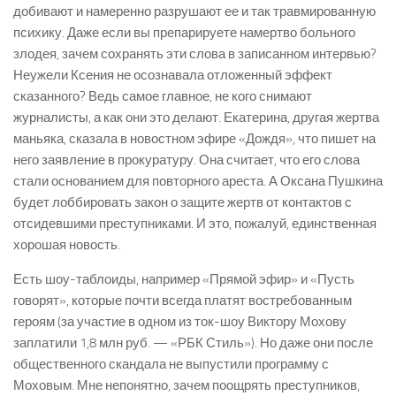
добивают и намеренно разрушают ее и так травмированную
психику. Даже если вы препарируете намертво больного
злодея, зачем сохранять эти слова в записанном интервью?
Неужели Ксения не осознавала отложенный эффект
сказанного? Ведь самое главное, не кого снимают
журналисты, а как они это делают. Екатерина, другая жертва
маньяка, сказала в новостном эфире «Дождя», что пишет на
него заявление в прокуратуру. Она считает, что его слова
стали основанием для повторного ареста. А Оксана Пушкина
будет лоббировать закон о защите жертв от контактов с
отсидевшими преступниками. И это, пожалуй, единственная
хорошая новость.
Есть шоу-таблоиды, например «Прямой эфир» и «Пусть
говорят», которые почти всегда платят востребованным
героям (за участие в одном из ток-шоу Виктору Мохову
заплатили 1,8 млн руб. — «РБК Стиль»). Но даже они после
общественного скандала не выпустили программу с
Моховым. Мне непонятно, зачем поощрять преступников,