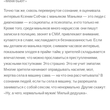
«Меня бьют!»
Точно так же, сквозь перевернутое сознание, я оценивала
интервью Ксении Собчак с маньяком. Маньяки — это люди с
диагнозами — и социопаты, и психопаты, и кто только не.
Кроме того, среди маньяков много нарциссов: они пишут
записки в полицию, звонят в СМИ, привлекают внимание,
купаются в славе, наслаждаются безнаказанностью. Если
мы делаем из маньяка героя, снимаем часовое интервью,
показываем злодея в прайм-тайм, у зрителей складывается
впечатление, что можно прославиться преступлениями,
ужасными поступками. Это страшно. Это не учит эмпатии.
Многие зрители начинают оправдывать насилие, мол,
жертва села в машину сама — на что она рассчитывала? В
сознании людей, если ты села в машину, ты разрешила
заниматься с собой сексом, что ненормально. Другие скажут:
«Ну, а чего, нормальный мужик! Милый дедушка».