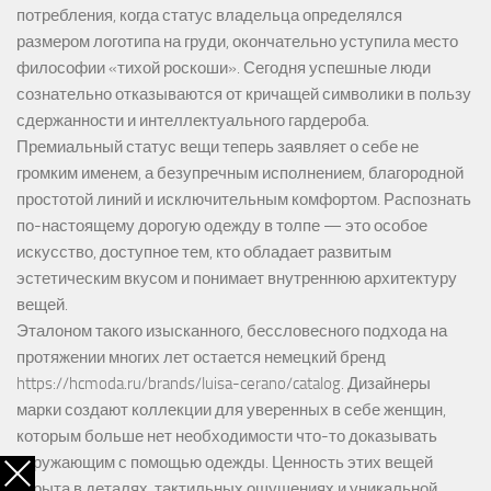
потребления, когда статус владельца определялся
размером логотипа на груди, окончательно уступила место
философии «тихой роскоши». Сегодня успешные люди
сознательно отказываются от кричащей символики в пользу
сдержанности и интеллектуального гардероба.
Премиальный статус вещи теперь заявляет о себе не
громким именем, а безупречным исполнением, благородной
простотой линий и исключительным комфортом. Распознать
по-настоящему дорогую одежду в толпе — это особое
искусство, доступное тем, кто обладает развитым
эстетическим вкусом и понимает внутреннюю архитектуру
вещей.
Эталоном такого изысканного, бессловесного подхода на
протяжении многих лет остается немецкий бренд
https://hcmoda.ru/brands/luisa-cerano/catalog
. Дизайнеры
марки создают коллекции для уверенных в себе женщин,
которым больше нет необходимости что-то доказывать
окружающим с помощью одежды. Ценность этих вещей
скрыта в деталях, тактильных ощущениях и уникальной