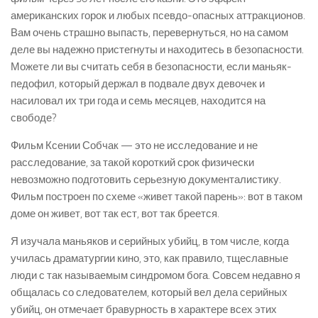
американских горок и любых псевдо-опасных аттракционов.
Вам очень страшно выпасть, перевернуться, но на самом
деле вы надежно пристегнуты и находитесь в безопасности.
Можете ли вы считать себя в безопасности, если маньяк-
педофил, который держал в подвале двух девочек и
насиловал их три года и семь месяцев, находится на
свободе?
Фильм Ксении Собчак — это не исследование и не
расследование, за такой короткий срок физически
невозможно подготовить серьезную документалистику.
Фильм построен по схеме «живет такой парень»: вот в таком
доме он живет, вот так ест, вот так бреется.
Я изучала маньяков и серийных убийц, в том числе, когда
училась драматургии кино, это, как правило, тщеславные
люди с так называемым синдромом бога. Совсем недавно я
общалась со следователем, который вел дела серийных
убийц, он отмечает бравурность в характере всех этих