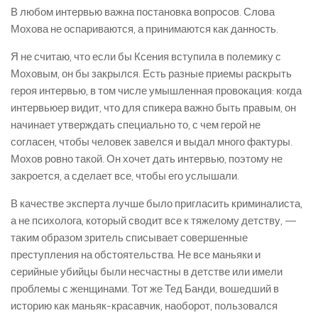
В любом интервью важна постановка вопросов. Слова
Мохова не оспариваются, а принимаются как данность.
Я не считаю, что если бы Ксения вступила в полемику с
Моховым, он бы закрылся. Есть разные приемы раскрыть
героя интервью, в том числе умышленная провокация: когда
интервьюер видит, что для спикера важно быть правым, он
начинает утверждать специально то, с чем герой не
согласен, чтобы человек завелся и выдал много фактуры.
Мохов ровно такой. Он хочет дать интервью, поэтому не
закроется, а сделает все, чтобы его услышали.
В качестве эксперта лучше было пригласить криминалиста,
а не психолога, который сводит все к тяжелому детству, —
таким образом зритель списывает совершенные
преступления на обстоятельства. Не все маньяки и
серийные убийцы были несчастны в детстве или имели
проблемы с женщинами. Тот же Тед Банди, вошедший в
историю как маньяк-красавчик, наоборот, пользовался