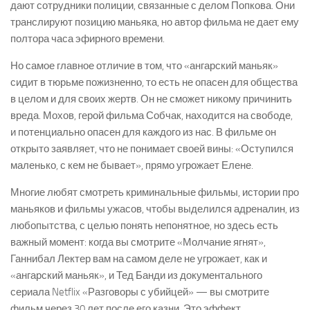
дают сотрудники полиции, связанные с делом Попкова. Они
транслируют позицию маньяка, но автор фильма не дает ему
полтора часа эфирного времени.
Но самое главное отличие в том, что «ангарский маньяк»
сидит в тюрьме пожизненно, то есть не опасен для общества
в целом и для своих жертв. Он не сможет никому причинить
вреда. Мохов, герой фильма Собчак, находится на свободе,
и потенциально опасен для каждого из нас. В фильме он
открыто заявляет, что не понимает своей вины: «Оступился
маленько, с кем не бывает», прямо угрожает Елене.
Многие любят смотреть криминальные фильмы, истории про
маньяков и фильмы ужасов, чтобы выделился адреналин, из
любопытства, с целью понять непонятное, но здесь есть
важный момент: когда вы смотрите «Молчание ягнят»,
Ганнибал Лектер вам на самом деле не угрожает, как и
«ангарский маньяк», и Тед Банди из документального
сериала Netflix «Разговоры с убийцей» — вы смотрите
фильм через 30 лет после его казни. Это эффект