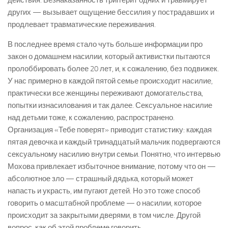
других — вызывает ощущение бессилия у пострадавших и
продлевает травматические переживания.
В последнее время стало чуть больше информации про
закон о домашнем насилии, который активистки пытаются
пролоббировать более 20 лет, и, к сожалению, без подвижек.
У нас примерно в каждой пятой семье происходит насилие,
практически все женщины переживают домогательства,
попытки изнасилования и так далее. Сексуальное насилие
над детьми тоже, к сожалению, распространено.
Организация «Тебе поверят» приводит статистику: каждая
пятая девочка и каждый тринадцатый мальчик подвергаются
сексуальному насилию внутри семьи. Понятно, что интервью
Мохова привлекает избыточное внимание, потому что он —
абсолютное зло — страшный дядька, который может
напасть и украсть, им пугают детей. Но это тоже способ
говорить о масштабной проблеме — о насилии, которое
происходит за закрытыми дверями, в том числе. Другой
вопрос, как об этой проблеме говорить.