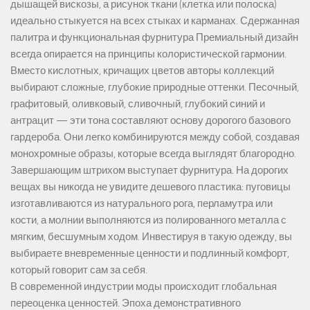
дышащей вискозы, а рисунок ткани (клетка или полоска)
идеально стыкуется на всех стыках и карманах. Сдержанная
палитра и функциональная фурнитура Премиальный дизайн
всегда опирается на принципы колористической гармонии.
Вместо кислотных, кричащих цветов авторы коллекций
выбирают сложные, глубокие природные оттенки. Песочный,
графитовый, оливковый, сливочный, глубокий синий и
антрацит — эти тона составляют основу дорогого базового
гардероба. Они легко комбинируются между собой, создавая
монохромные образы, которые всегда выглядят благородно.
Завершающим штрихом выступает фурнитура. На дорогих
вещах вы никогда не увидите дешевого пластика: пуговицы
изготавливаются из натурального рога, перламутра или
кости, а молнии выполняются из полированного металла с
мягким, бесшумным ходом. Инвестируя в такую одежду, вы
выбираете вневременные ценности и подлинный комфорт,
который говорит сам за себя.
В современной индустрии моды происходит глобальная
переоценка ценностей. Эпоха демонстративного