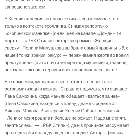
запрещено законом.
У Ксении аллергия на слово «этика», она упоминает его
только в контексте троллинга. Снимая репортаж о
«скопинском маньяке» (он вышел на канале «Дождь» 19
марта. — «РБК Стиль»), автор программы «Женщины
сверху» Полина Милушкова выбрала самый правильный, с
нашей точки зрения, ракурс — переживания жертв во время
преступления (а это почти четыре года мучений) и, главное,
показала, как наша героиня восстанавливалась после.
Без сомнения, журналист несет ответственность за
ретравматизацию жертвы. Страшно подумать, что ощущает
Лена Самохина, когда маньяк обещает «взяться за нее»
(Лена Самохина, находясь в плену, дважды родила от
Виктора Мохова. В интервью Ксении Собчак он заметил:
«Лена от меня родила и больше не рожает. Надо мне опять
заняться ею». — «РБК Стиль»), да и в принципе рассуждает
про ее детей и последующее бесплодие. Авторы фильма