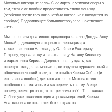
Моховым никогда не вела». С 22 марта не утихают споры о
том, этично ли вообще предоставлять слово маньяку
(особенно после того, как он отбыл наказание и находится на
свободе). Подавляющее большинство уверенно отвечает
«нет».
Мы попросили креативного продюсера канала «Дождь» Анну
Монгайт, сделавшую интервью с пленницами, а
также психологов Александру Олейник и Екатерину
Петрову, журналистку и писательницу Наташу Киселеву
и маркетолога Кирилла Диденка порассуждать, как
освещать злодеяния маньяков, не нарушая журналистской и
общечеловеческой этики, в чем ошибка Ксении Собчак (и
есть ли она вообще), для кого интервью Мохова стало
особенно травматичным и как пережить травму. А еще —
почему, несмотря на то, что от рекламы на YouTube-канале
Собчак уже отказался один из рекламодателей, Ксения
Анатольевна не останется без контрактов.