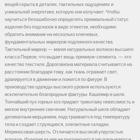
вещей скрыта в деталях, тактильных ощущениях и
уникальной энергетике, которую они излучают. Чтобы
научиться безошибочно определять премиальный статус
изделия без подсказок в виде этикеток, необходимо
обратить внимание на несколько ключевых,
фундаментальных маркеров подлинного качества.
Тактильный маркер — магия натуральных волокон высшего
класса Первое, что выдает вещь премиум-сегмента, — это
качество текстиля. Дороговизна материала считывается на
расстоянии благодаря тому, как ткань отражает свет,
драпируется в движении и ложится по фигуре. В
производстве одежды высокого уровня используются
исключительно благородные фактуры: Кашемир и шелк.
Тончайший пух горных коз придает трикотажу невесомость и
мягкое внутреннее свечение. Натуральный шелк обладает
деликатным мерцанием, подстраивается под температуру
тела и создает струящиеся, элегантные складки.
Мериносовая шерсть. Отличается высокой упругостью
волокон. Изделия из нее не пиллингуются (не покрываются