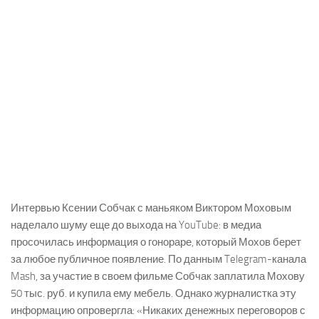
Интервью Ксении Собчак с маньяком Виктором Моховым
наделало шуму еще до выхода на YouTube: в медиа
просочилась информация о гонораре, который Мохов берет
за любое публичное появление. По данным Telegram-канала
Mash, за участие в своем фильме Собчак заплатила Мохову
50 тыс. руб. и купила ему мебель. Однако журналистка эту
информацию опровергла: «Никаких денежных переговоров с