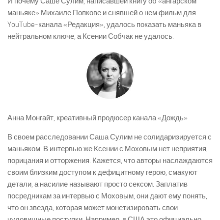
И почему Саше Сулим, написавшей книгу об «ангарском
маньяке» Михаиле Попкове и снявшей о нем фильм для
YouTube-канала «Редакция», удалось показать маньяка в
нейтральном ключе, а Ксении Собчак не удалось.
Анна Монгайт, креативный продюсер канала «Дождь»
В своем расследовании Саша Сулим не солидаризируется с
маньяком. В интервью же Ксении с Моховым нет неприятия,
порицания и отторжения. Кажется, что авторы наслаждаются
своим близким доступом к дефицитному герою, смакуют
детали, а насилие называют просто сексом. Заплатив
посредникам за интервью с Моховым, они дают ему понять,
что он звезда, которая может монетизировать свои
чудовищные поступки. Например, в США это официально