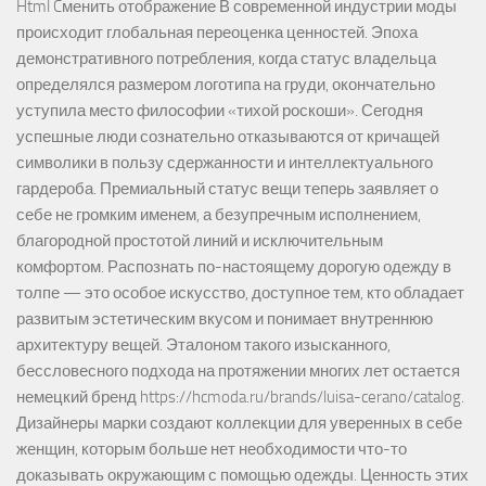
Html Cменить отображение В современной индустрии моды
происходит глобальная переоценка ценностей. Эпоха
демонстративного потребления, когда статус владельца
определялся размером логотипа на груди, окончательно
уступила место философии «тихой роскоши». Сегодня
успешные люди сознательно отказываются от кричащей
символики в пользу сдержанности и интеллектуального
гардероба. Премиальный статус вещи теперь заявляет о
себе не громким именем, а безупречным исполнением,
благородной простотой линий и исключительным
комфортом. Распознать по-настоящему дорогую одежду в
толпе — это особое искусство, доступное тем, кто обладает
развитым эстетическим вкусом и понимает внутреннюю
архитектуру вещей. Эталоном такого изысканного,
бессловесного подхода на протяжении многих лет остается
немецкий бренд https://hcmoda.ru/brands/luisa-cerano/catalog.
Дизайнеры марки создают коллекции для уверенных в себе
женщин, которым больше нет необходимости что-то
доказывать окружающим с помощью одежды. Ценность этих