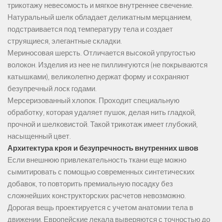
трикотажу невесомость и мягкое внутреннее свечение.
Натуральный шелк обладает деликатным мерцанием,
подстраивается под температуру тела и создает
струящиеся, элегантные складки.
Мериносовая шерсть. Отличается высокой упругостью
волокон. Изделия из нее не пиллингуются (не покрываются
катышками), великолепно держат форму и сохраняют
безупречный лоск годами.
Мерсеризованный хлопок. Проходит специальную
обработку, которая удаляет пушок, делая нить гладкой,
прочной и шелковистой. Такой трикотаж имеет глубокий,
насыщенный цвет.
Архитектура кроя и безупречность внутренних швов
Если внешнюю привлекательность ткани еще можно
сымитировать с помощью современных синтетических
добавок, то повторить премиальную посадку без
сложнейших конструкторских расчетов невозможно.
Дорогая вещь проектируется с учетом анатомии тела в
движении. Европейские лекала выверяются с точностью до