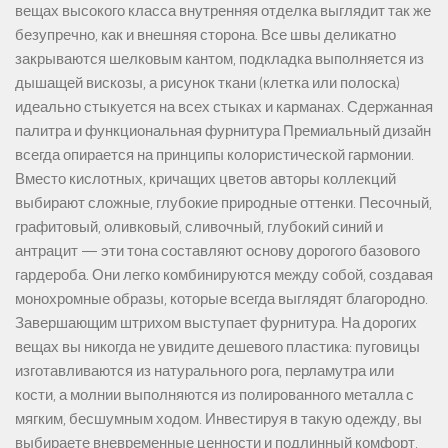
вещах высокого класса внутренняя отделка выглядит так же
безупречно, как и внешняя сторона. Все швы деликатно
закрываются шелковым кантом, подкладка выполняется из
дышащей вискозы, а рисунок ткани (клетка или полоска)
идеально стыкуется на всех стыках и карманах. Сдержанная
палитра и функциональная фурнитура Премиальный дизайн
всегда опирается на принципы колористической гармонии.
Вместо кислотных, кричащих цветов авторы коллекций
выбирают сложные, глубокие природные оттенки. Песочный,
графитовый, оливковый, сливочный, глубокий синий и
антрацит — эти тона составляют основу дорогого базового
гардероба. Они легко комбинируются между собой, создавая
монохромные образы, которые всегда выглядят благородно.
Завершающим штрихом выступает фурнитура. На дорогих
вещах вы никогда не увидите дешевого пластика: пуговицы
изготавливаются из натурального рога, перламутра или
кости, а молнии выполняются из полированного металла с
мягким, бесшумным ходом. Инвестируя в такую одежду, вы
выбираете вневременные ценности и подлинный комфорт,