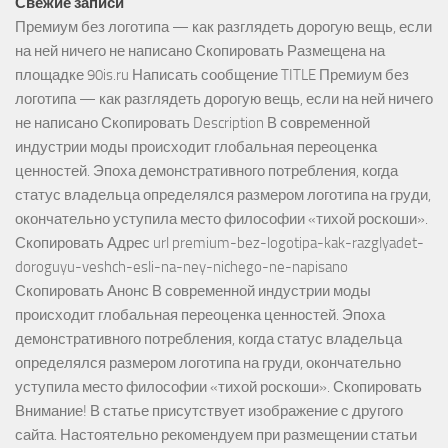
Свежие записи
Премиум без логотипа — как разглядеть дорогую вещь, если
на ней ничего не написано Скопировать Размещена на
площадке 90is.ru Написать сообщение TITLE Премиум без
логотипа — как разглядеть дорогую вещь, если на ней ничего
не написано Скопировать Description В современной
индустрии моды происходит глобальная переоценка
ценностей. Эпоха демонстративного потребления, когда
статус владельца определялся размером логотипа на груди,
окончательно уступила место философии «тихой роскоши».
Скопировать Адрес url premium-bez-logotipa-kak-razglyadet-
doroguyu-veshch-esli-na-ney-nichego-ne-napisano
Скопировать Анонс В современной индустрии моды
происходит глобальная переоценка ценностей. Эпоха
демонстративного потребления, когда статус владельца
определялся размером логотипа на груди, окончательно
уступила место философии «тихой роскоши». Скопировать
Внимание! В статье присутствует изображение с другого
сайта. Настоятельно рекомендуем при размещении статьи