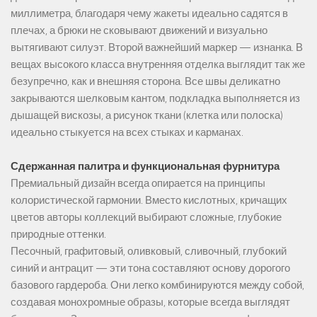
миллиметра, благодаря чему жакеты идеально садятся в
плечах, а брюки не сковывают движений и визуально
вытягивают силуэт. Второй важнейший маркер — изнанка. В
вещах высокого класса внутренняя отделка выглядит так же
безупречно, как и внешняя сторона. Все швы деликатно
закрываются шелковым кантом, подкладка выполняется из
дышащей вискозы, а рисунок ткани (клетка или полоска)
идеально стыкуется на всех стыках и карманах.
Сдержанная палитра и функциональная фурнитура
Премиальный дизайн всегда опирается на принципы
колористической гармонии. Вместо кислотных, кричащих
цветов авторы коллекций выбирают сложные, глубокие
природные оттенки.
Песочный, графитовый, оливковый, сливочный, глубокий
синий и антрацит — эти тона составляют основу дорогого
базового гардероба. Они легко комбинируются между собой,
создавая монохромные образы, которые всегда выглядят