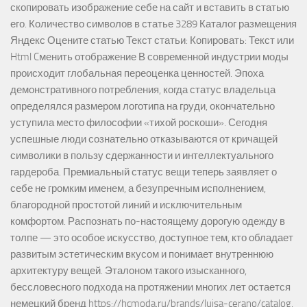
скопировать изображение себе на сайт и вставить в статью
его. Количество символов в статье 3289 Каталог размещения
Яндекс Оцените статью Текст статьи: Копировать: Текст или
Html Cменить отображение В современной индустрии моды
происходит глобальная переоценка ценностей. Эпоха
демонстративного потребления, когда статус владельца
определялся размером логотипа на груди, окончательно
уступила место философии «тихой роскоши». Сегодня
успешные люди сознательно отказываются от кричащей
символики в пользу сдержанности и интеллектуального
гардероба. Премиальный статус вещи теперь заявляет о
себе не громким именем, а безупречным исполнением,
благородной простотой линий и исключительным
комфортом. Распознать по-настоящему дорогую одежду в
толпе — это особое искусство, доступное тем, кто обладает
развитым эстетическим вкусом и понимает внутреннюю
архитектуру вещей. Эталоном такого изысканного,
бессловесного подхода на протяжении многих лет остается
немецкий бренд https://hcmoda.ru/brands/luisa-cerano/catalog.