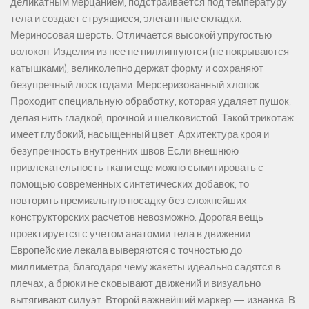
деликатным мерцанием, подстраивается под температуру
тела и создает струящиеся, элегантные складки.
Мериносовая шерсть. Отличается высокой упругостью
волокон. Изделия из нее не пиллингуются (не покрываются
катышками), великолепно держат форму и сохраняют
безупречный лоск годами. Мерсеризованный хлопок.
Проходит специальную обработку, которая удаляет пушок,
делая нить гладкой, прочной и шелковистой. Такой трикотаж
имеет глубокий, насыщенный цвет. Архитектура кроя и
безупречность внутренних швов Если внешнюю
привлекательность ткани еще можно сымитировать с
помощью современных синтетических добавок, то
повторить премиальную посадку без сложнейших
конструкторских расчетов невозможно. Дорогая вещь
проектируется с учетом анатомии тела в движении.
Европейские лекала выверяются с точностью до
миллиметра, благодаря чему жакеты идеально садятся в
плечах, а брюки не сковывают движений и визуально
вытягивают силуэт. Второй важнейший маркер — изнанка. В