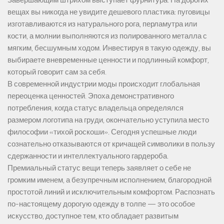
Завершающим штрихом выступает фурнитура. На дорогих
вещах вы никогда не увидите дешевого пластика: пуговицы
изготавливаются из натурального рога, перламутра или
кости, а молнии выполняются из полированного металла с
мягким, бесшумным ходом. Инвестируя в такую одежду, вы
выбираете вневременные ценности и подлинный комфорт,
который говорит сам за себя.
В современной индустрии моды происходит глобальная
переоценка ценностей. Эпоха демонстративного
потребления, когда статус владельца определялся
размером логотипа на груди, окончательно уступила место
философии «тихой роскоши». Сегодня успешные люди
сознательно отказываются от кричащей символики в пользу
сдержанности и интеллектуального гардероба.
Премиальный статус вещи теперь заявляет о себе не
громким именем, а безупречным исполнением, благородной
простотой линий и исключительным комфортом. Распознать
по-настоящему дорогую одежду в толпе — это особое
искусство, доступное тем, кто обладает развитым