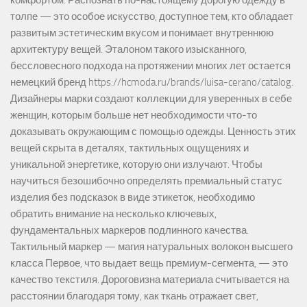
комфортом. Распознать по-настоящему дорогую одежду в
толпе — это особое искусство, доступное тем, кто обладает
развитым эстетическим вкусом и понимает внутреннюю
архитектуру вещей. Эталоном такого изысканного,
бессловесного подхода на протяжении многих лет остается
немецкий бренд https://hcmoda.ru/brands/luisa-cerano/catalog.
Дизайнеры марки создают коллекции для уверенных в себе
женщин, которым больше нет необходимости что-то
доказывать окружающим с помощью одежды. Ценность этих
вещей скрыта в деталях, тактильных ощущениях и
уникальной энергетике, которую они излучают. Чтобы
научиться безошибочно определять премиальный статус
изделия без подсказок в виде этикеток, необходимо
обратить внимание на несколько ключевых,
фундаментальных маркеров подлинного качества.
Тактильный маркер — магия натуральных волокон высшего
класса Первое, что выдает вещь премиум-сегмента, — это
качество текстиля. Дороговизна материала считывается на
расстоянии благодаря тому, как ткань отражает свет,