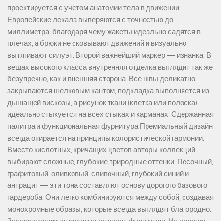
проектируется с учетом анатомии тела в движении.
Европейские лекала выверяются с точностью до
миллиметра, благодаря чему жакеты идеально садятся в
плечах, а брюки не сковывают движений и визуально
вытягивают силуэт. Второй важнейший маркер — изнанка. В
вещах высокого класса внутренняя отделка выглядит так же
безупречно, как и внешняя сторона. Все швы деликатно
закрываются шелковым кантом, подкладка выполняется из
дышащей вискозы, а рисунок ткани (клетка или полоска)
идеально стыкуется на всех стыках и карманах. Сдержанная
палитра и функциональная фурнитура Премиальный дизайн
всегда опирается на принципы колористической гармонии.
Вместо кислотных, кричащих цветов авторы коллекций
выбирают сложные, глубокие природные оттенки. Песочный,
графитовый, оливковый, сливочный, глубокий синий и
антрацит — эти тона составляют основу дорогого базового
гардероба. Они легко комбинируются между собой, создавая
монохромные образы, которые всегда выглядят благородно.