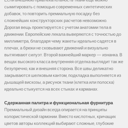
Если внешнюю привлекательность ткани еще можно
сымитировать с помощью современных синтетических
добавок, то повторить премиальную посадку без
сложнейших конструкторских расчетов невозможно.
Дорогая вещь проектируется с учетом анатомии тела в
движении. Европейские лекала выверяются с точностью до
миллиметра, благодаря чему жакеты идеально садятся в
плечах, а брюки не сковывают движений и визуально
вытягивают силуэт. Второй важнейший маркер — изнанка. В
вещах высокого класса внутренняя отделка выглядит так же
безупречно, как и внешняя сторона. Все швы деликатно
закрываются шелковым кантом, подкладка выполняется из
дышащей вискозы, а рисунок ткани (клетка или полоска)
идеально стыкуется на всех стыках и карманах.
Сдержанная палитра и функциональная фурнитура
Премиальный дизайн всегда опирается на принципы
колористической гармонии. Вместо кислотных, кричащих
цветов авторы коллекций выбирают сложные, глубокие