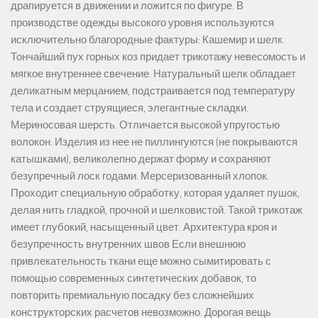
драпируется в движении и ложится по фигуре. В
производстве одежды высокого уровня используются
исключительно благородные фактуры: Кашемир и шелк.
Тончайший пух горных коз придает трикотажу невесомость и
мягкое внутреннее свечение. Натуральный шелк обладает
деликатным мерцанием, подстраивается под температуру
тела и создает струящиеся, элегантные складки.
Мериносовая шерсть. Отличается высокой упругостью
волокон. Изделия из нее не пиллингуются (не покрываются
катышками), великолепно держат форму и сохраняют
безупречный лоск годами. Мерсеризованный хлопок.
Проходит специальную обработку, которая удаляет пушок,
делая нить гладкой, прочной и шелковистой. Такой трикотаж
имеет глубокий, насыщенный цвет. Архитектура кроя и
безупречность внутренних швов Если внешнюю
привлекательность ткани еще можно сымитировать с
помощью современных синтетических добавок, то
повторить премиальную посадку без сложнейших
конструкторских расчетов невозможно. Дорогая вещь