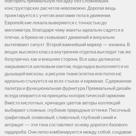
повторить премиальную посадку без сложнейших
конструкторских расчетов невозможно. Дорогая вещь
проектируется с учетом анатомии тела в движении.
Европейские лекала выверяются с точностью до
миллиметра, благодаря чему жакеты идеально садятся в
плечах, а брюки не сковывают движений и визуально
вытягивают силуэт. Второй важнейший маркер — изнанка. В
вещах высокого класса внутренняя отделка выглядит так же
безупречно, как и внешняя сторона. Все швы деликатно
закрываются шелковым кантом, подкладка выполняется из
дышащей вискозы, а рисунок ткани (клетка или полоска)
идеально стыкуется на всех стыках и карманах. Сдержанная
палитра и функциональная фурнитура Премиальный дизайн
всегда опирается на принципы колористической гармонии.
Вместо кислотных, кричащих цветов авторы коллекций
выбирают сложные, глубокие природные оттенки. Песочный,
графитовый, оливковый, сливочный, глубокий синий и
антрацит — эти тона составляют основу дорогого базового
гардероба. Они легко комбинируются между собой, создавая