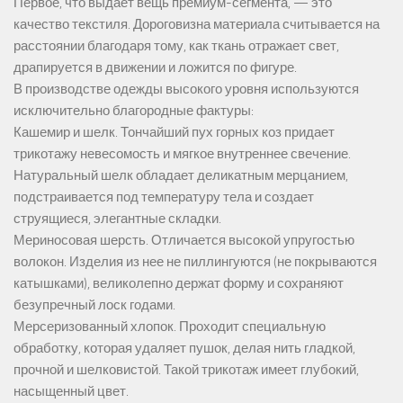
Первое, что выдает вещь премиум-сегмента, — это
качество текстиля. Дороговизна материала считывается на
расстоянии благодаря тому, как ткань отражает свет,
драпируется в движении и ложится по фигуре.
В производстве одежды высокого уровня используются
исключительно благородные фактуры:
Кашемир и шелк. Тончайший пух горных коз придает
трикотажу невесомость и мягкое внутреннее свечение.
Натуральный шелк обладает деликатным мерцанием,
подстраивается под температуру тела и создает
струящиеся, элегантные складки.
Мериносовая шерсть. Отличается высокой упругостью
волокон. Изделия из нее не пиллингуются (не покрываются
катышками), великолепно держат форму и сохраняют
безупречный лоск годами.
Мерсеризованный хлопок. Проходит специальную
обработку, которая удаляет пушок, делая нить гладкой,
прочной и шелковистой. Такой трикотаж имеет глубокий,
насыщенный цвет.