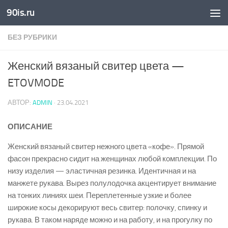
90is.ru
Skip to content
БЕЗ РУБРИКИ
Женский вязаный свитер цвета —
ETOVMODE
АВТОР:
ADMIN
·
23.04.2021
ОПИСАНИЕ
Женский вязаный свитер нежного цвета «кофе». Прямой
фасон прекрасно сидит на женщинах любой комплекции. По
низу изделия — эластичная резинка. Идентичная и на
манжете рукава. Вырез полулодочка акцентирует внимание
на тонких линиях шеи. Переплетенные узкие и более
широкие косы декорируют весь свитер: полочку, спинку и
рукава. В таком наряде можно и на работу, и на прогулку по