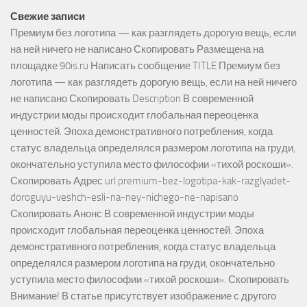
Свежие записи
Премиум без логотипа — как разглядеть дорогую вещь, если
на ней ничего не написано Скопировать Размещена на
площадке 90is.ru Написать сообщение TITLE Премиум без
логотипа — как разглядеть дорогую вещь, если на ней ничего
не написано Скопировать Description В современной
индустрии моды происходит глобальная переоценка
ценностей. Эпоха демонстративного потребления, когда
статус владельца определялся размером логотипа на груди,
окончательно уступила место философии «тихой роскоши».
Скопировать Адрес url premium-bez-logotipa-kak-razglyadet-
doroguyu-veshch-esli-na-ney-nichego-ne-napisano
Скопировать Анонс В современной индустрии моды
происходит глобальная переоценка ценностей. Эпоха
демонстративного потребления, когда статус владельца
определялся размером логотипа на груди, окончательно
уступила место философии «тихой роскоши». Скопировать
Внимание! В статье присутствует изображение с другого