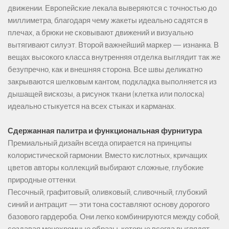
движении. Европейские лекала выверяются с точностью до
миллиметра, благодаря чему жакеты идеально садятся в
плечах, а брюки не сковывают движений и визуально
вытягивают силуэт. Второй важнейший маркер — изнанка. В
вещах высокого класса внутренняя отделка выглядит так же
безупречно, как и внешняя сторона. Все швы деликатно
закрываются шелковым кантом, подкладка выполняется из
дышащей вискозы, а рисунок ткани (клетка или полоска)
идеально стыкуется на всех стыках и карманах.
Сдержанная палитра и функциональная фурнитура
Премиальный дизайн всегда опирается на принципы
колористической гармонии. Вместо кислотных, кричащих
цветов авторы коллекций выбирают сложные, глубокие
природные оттенки.
Песочный, графитовый, оливковый, сливочный, глубокий
синий и антрацит — эти тона составляют основу дорогого
базового гардероба. Они легко комбинируются между собой,