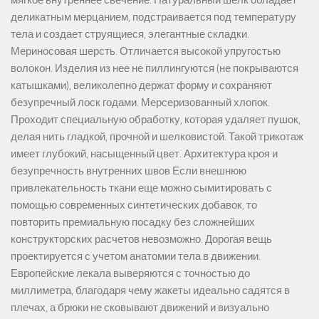
мягкое внутреннее свечение. Натуральный шелк обладает
деликатным мерцанием, подстраивается под температуру
тела и создает струящиеся, элегантные складки.
Мериносовая шерсть. Отличается высокой упругостью
волокон. Изделия из нее не пиллингуются (не покрываются
катышками), великолепно держат форму и сохраняют
безупречный лоск годами. Мерсеризованный хлопок.
Проходит специальную обработку, которая удаляет пушок,
делая нить гладкой, прочной и шелковистой. Такой трикотаж
имеет глубокий, насыщенный цвет. Архитектура кроя и
безупречность внутренних швов Если внешнюю
привлекательность ткани еще можно сымитировать с
помощью современных синтетических добавок, то
повторить премиальную посадку без сложнейших
конструкторских расчетов невозможно. Дорогая вещь
проектируется с учетом анатомии тела в движении.
Европейские лекала выверяются с точностью до
миллиметра, благодаря чему жакеты идеально садятся в
плечах, а брюки не сковывают движений и визуально