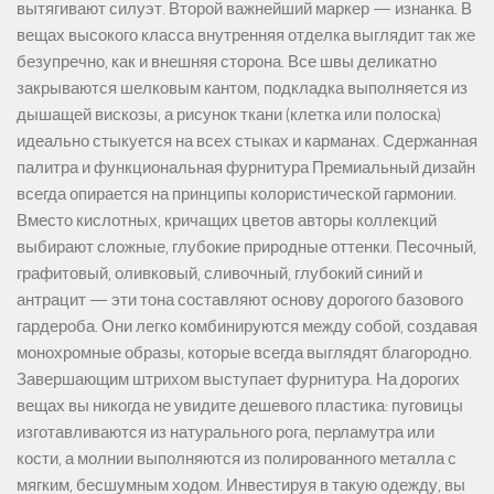
вытягивают силуэт. Второй важнейший маркер — изнанка. В
вещах высокого класса внутренняя отделка выглядит так же
безупречно, как и внешняя сторона. Все швы деликатно
закрываются шелковым кантом, подкладка выполняется из
дышащей вискозы, а рисунок ткани (клетка или полоска)
идеально стыкуется на всех стыках и карманах. Сдержанная
палитра и функциональная фурнитура Премиальный дизайн
всегда опирается на принципы колористической гармонии.
Вместо кислотных, кричащих цветов авторы коллекций
выбирают сложные, глубокие природные оттенки. Песочный,
графитовый, оливковый, сливочный, глубокий синий и
антрацит — эти тона составляют основу дорогого базового
гардероба. Они легко комбинируются между собой, создавая
монохромные образы, которые всегда выглядят благородно.
Завершающим штрихом выступает фурнитура. На дорогих
вещах вы никогда не увидите дешевого пластика: пуговицы
изготавливаются из натурального рога, перламутра или
кости, а молнии выполняются из полированного металла с
мягким, бесшумным ходом. Инвестируя в такую одежду, вы