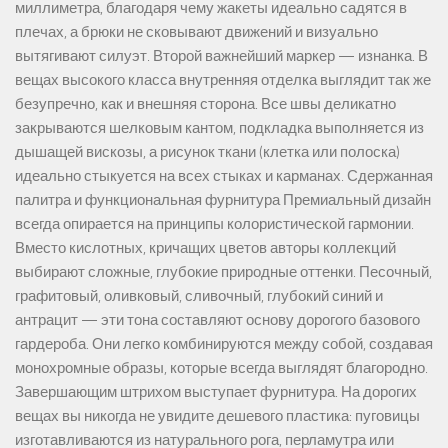
миллиметра, благодаря чему жакеты идеально садятся в
плечах, а брюки не сковывают движений и визуально
вытягивают силуэт. Второй важнейший маркер — изнанка. В
вещах высокого класса внутренняя отделка выглядит так же
безупречно, как и внешняя сторона. Все швы деликатно
закрываются шелковым кантом, подкладка выполняется из
дышащей вискозы, а рисунок ткани (клетка или полоска)
идеально стыкуется на всех стыках и карманах. Сдержанная
палитра и функциональная фурнитура Премиальный дизайн
всегда опирается на принципы колористической гармонии.
Вместо кислотных, кричащих цветов авторы коллекций
выбирают сложные, глубокие природные оттенки. Песочный,
графитовый, оливковый, сливочный, глубокий синий и
антрацит — эти тона составляют основу дорогого базового
гардероба. Они легко комбинируются между собой, создавая
монохромные образы, которые всегда выглядят благородно.
Завершающим штрихом выступает фурнитура. На дорогих
вещах вы никогда не увидите дешевого пластика: пуговицы
изготавливаются из натурального рога, перламутра или