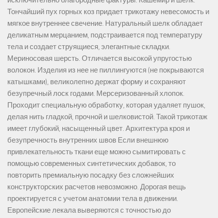
исключительно благородные фактуры: Кашемир и шелк.
Тончайший пух горных коз придает трикотажу невесомость и
мягкое внутреннее свечение. Натуральный шелк обладает
деликатным мерцанием, подстраивается под температуру
тела и создает струящиеся, элегантные складки.
Мериносовая шерсть. Отличается высокой упругостью
волокон. Изделия из нее не пиллингуются (не покрываются
катышками), великолепно держат форму и сохраняют
безупречный лоск годами. Мерсеризованный хлопок.
Проходит специальную обработку, которая удаляет пушок,
делая нить гладкой, прочной и шелковистой. Такой трикотаж
имеет глубокий, насыщенный цвет. Архитектура кроя и
безупречность внутренних швов Если внешнюю
привлекательность ткани еще можно сымитировать с
помощью современных синтетических добавок, то
повторить премиальную посадку без сложнейших
конструкторских расчетов невозможно. Дорогая вещь
проектируется с учетом анатомии тела в движении.
Европейские лекала выверяются с точностью до